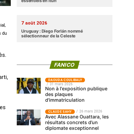
essentiels en Ituri
7 août 2026
al,
Uruguay : Diego Forlán nommé
s du
sélectionneur de la Celeste
ès.
FANICO
rti,
‎DAOUDA COULIBALY
31 mars 2026
Non à l'exposition publique
des plaques
d'immatriculation
ues
26 mars 2026
CLAUDE SAHY
Avec Alassane Ouattara, les
résultats concrets d’un
diplomate exceptionnel