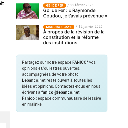
it
22 février 2026
GBI DE FER
Gbi de Fer : « Raymonde
Goudou, je t’avais prévenue »
12 janvier 2026
MANDIAYE GAYE
À propos de la révision de la
constitution et la réforme
des institutions.
Partagez sur notre espace
FANICO*
vos
opinions et/ou lettres ouvertes,
accompagnées de votre photo.
Lebanco.net
reste ouvert à toutes les
idées et opinions. Contactez-nous en nous
écrivant à
fanico@lebanco.net
.
Fanico :
espace communautaire de lessive
en malinké