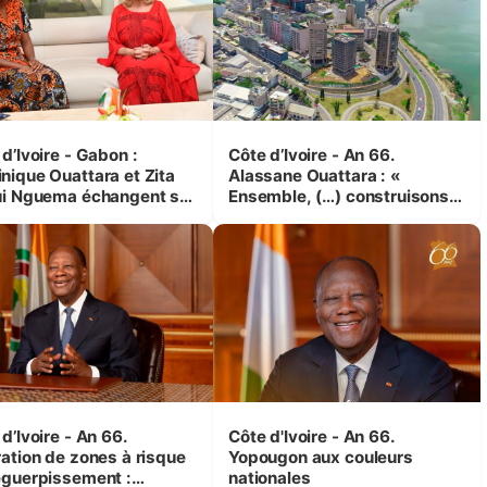
d’Ivoire - Gabon :
Côte d’Ivoire - An 66.
nique Ouattara et Zita
Alassane Ouattara : «
ui Nguema échangent sur
Ensemble, (…) construisons
 initiatives en faveur des
une grande nation pour nous-
es et des enfants
mêmes et pour les
générations futures »
d’Ivoire - An 66.
Côte d'Ivoire - An 66.
ration de zones à risque
Yopougon aux couleurs
éguerpissement :
nationales