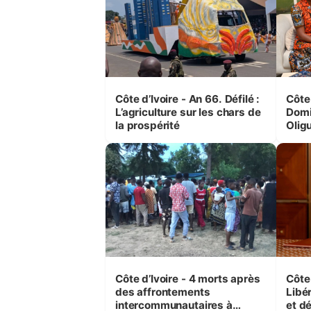
Côte d’Ivoire - An 66. Défilé :
Côte 
L’agriculture sur les chars de
Domi
la prospérité
Olig
leurs
femm
Côte d’Ivoire - 4 morts après
Côte 
des affrontements
Libé
intercommunautaires à
et d