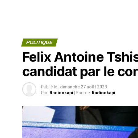
POLITIQUE
Felix Antoine Tshi
candidat par le co
Publié le :
dimanche 27 août 2023
Par:
Radiookapi
| Source:
Radiookapi