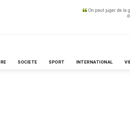
On peut juger de la 
d
PUBLICITÉ
URE
SOCIETE
SPORT
INTERNATIONAL
V