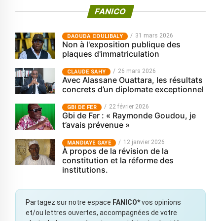
FANICO
31 mars 2026
‎DAOUDA COULIBALY
Non à l'exposition publique des
plaques d'immatriculation
26 mars 2026
CLAUDE SAHY
Avec Alassane Ouattara, les résultats
concrets d’un diplomate exceptionnel
22 février 2026
GBI DE FER
Gbi de Fer : « Raymonde Goudou, je
t’avais prévenue »
12 janvier 2026
MANDIAYE GAYE
À propos de la révision de la
constitution et la réforme des
institutions.
Partagez sur notre espace
FANICO*
vos opinions
et/ou lettres ouvertes, accompagnées de votre