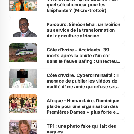
quel sélectionneur pour les
Éléphants ? (Micro-trottoir)
Parcours. Siméon Ehui, un Ivoirien
au service de la transformation
de l’agriculture africaine
Côte d’Ivoire - Accidents. 39
morts après la chute d’un car
dans le fleuve Bafing : Un lecteur
dénonce la légèreté du ministère
des Transports
Côte d'Ivoire. Cybercriminalité : Il
menace de publier les vidéos de
nudité d’une amie qui refuse ses
avances
Afrique - Humanitaire. Dominique
plaide pour une organisation des
Premières Dames « plus forte et
influente, dont l'impact s'affirme
sur la scène internationale »
TF1 : une photo fake qui fait des
vagues