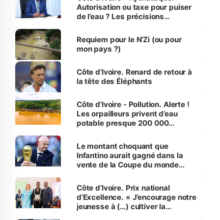
Autorisation ou taxe pour puiser
de l’eau ? Les précisions
d’Assahoré
Requiem pour le N’Zi (ou pour
mon pays ?)
Côte d’Ivoire. Renard de retour à
la tête des Éléphants
Côte d’Ivoire - Pollution. Alerte !
Les orpailleurs privent d’eau
potable presque 200 000
habitants autour d’Agboville
Le montant choquant que
Infantino aurait gagné dans la
vente de la Coupe du monde
révélé
Côte d’Ivoire. Prix national
d’Excellence. « J’encourage notre
jeunesse à (…) cultiver la
compétence et l’intégrité »