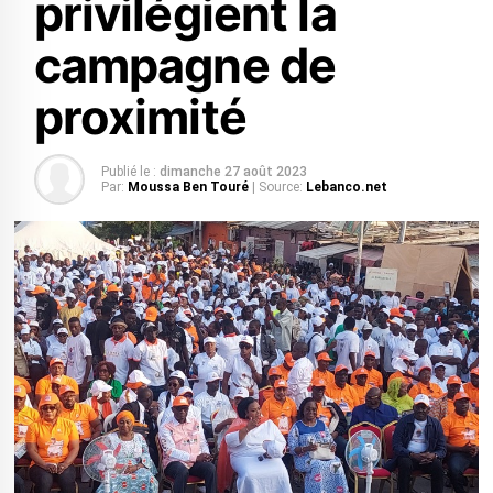
privilégient la
campagne de
proximité
Publié le :
dimanche 27 août 2023
Par:
Moussa Ben Touré
| Source:
Lebanco.net