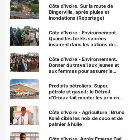
(Alassane Ouattara
Côte d'Ivoire. Sur la route de
Bingerville, après pluies et
inondations (Reportage)
Côte d’Ivoire - Environnement.
Quand les forêts sacrées
inspirent dans les actions de
reboisement
Côte d’Ivoire - Environnement.
Donner du travail aux jeunes et
aux femmes pour assurer la
protection des espèces
menacées
Produits pétroliers. Super,
pétrole et gasoil : le Détroit
d’Ormuz fait monter les prix en
Côte d’Ivoire
Côte d’Ivoire - Agriculture : Bruno
Koné cible les noix de coco et de
palmier à huile
Côte d’Ivoire. Après Emerse Faé,