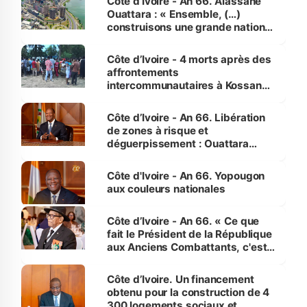
Côte d’Ivoire - An 66. Alassane
Ouattara : « Ensemble, (…)
construisons une grande nation
pour nous-mêmes et pour les
générations futures »
Côte d’Ivoire - 4 morts après des
affrontements
intercommunautaires à Kossandji
(Alepé) - Notre correspondant au
milieu des sinistrés
Côte d’Ivoire - An 66. Libération
de zones à risque et
déguerpissement : Ouattara
assure du « strict respect de
l'Etat de droit pour préserver les
Côte d'Ivoire - An 66. Yopougon
vies humaines »
aux couleurs nationales
Côte d’Ivoire - An 66. « Ce que
fait le Président de la République
aux Anciens Combattants, c'est
inédit » (Cne Yassoungo Koné ®)
Côte d’Ivoire. Un financement
obtenu pour la construction de 4
300 logements sociaux et