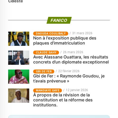
Celeste
FANICO
31 mars 2026
‎DAOUDA COULIBALY
Non à l'exposition publique des
plaques d'immatriculation
26 mars 2026
CLAUDE SAHY
Avec Alassane Ouattara, les résultats
concrets d’un diplomate exceptionnel
22 février 2026
GBI DE FER
Gbi de Fer : « Raymonde Goudou, je
t’avais prévenue »
12 janvier 2026
MANDIAYE GAYE
À propos de la révision de la
constitution et la réforme des
institutions.