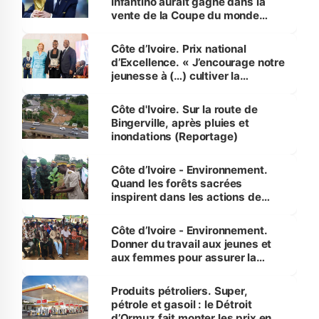
Infantino aurait gagné dans la
vente de la Coupe du monde
révélé
Côte d’Ivoire. Prix national
d’Excellence. « J’encourage notre
jeunesse à (…) cultiver la
compétence et l’intégrité »
(Alassane Ouattara
Côte d'Ivoire. Sur la route de
Bingerville, après pluies et
inondations (Reportage)
Côte d’Ivoire - Environnement.
Quand les forêts sacrées
inspirent dans les actions de
reboisement
Côte d’Ivoire - Environnement.
Donner du travail aux jeunes et
aux femmes pour assurer la
protection des espèces
menacées
Produits pétroliers. Super,
pétrole et gasoil : le Détroit
d’Ormuz fait monter les prix en