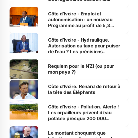
économiques à Abidjan, Bouaké
et Yamoussoukro
Côte d’Ivoire - Emploi et
autonomisation : un nouveau
Programme au profit de 5,3
millions de jeunes
Côte d’Ivoire - Hydraulique.
Autorisation ou taxe pour puiser
de l’eau ? Les précisions
d’Assahoré
Requiem pour le N’Zi (ou pour
mon pays ?)
Côte d’Ivoire. Renard de retour à
la tête des Éléphants
Côte d’Ivoire - Pollution. Alerte !
Les orpailleurs privent d’eau
potable presque 200 000
habitants autour d’Agboville
Le montant choquant que