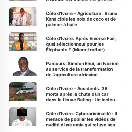
Côte d’Ivoire
Côte d’Ivoire - Agriculture : Bruno
Koné cible les noix de coco et de
palmier à huile
Côte d’Ivoire. Après Emerse Faé,
quel sélectionneur pour les
Éléphants ? (Micro-trottoir)
Parcours. Siméon Ehui, un Ivoirien
au service de la transformation
de l’agriculture africaine
Côte d’Ivoire - Accidents. 39
morts après la chute d’un car
dans le fleuve Bafing : Un lecteur
dénonce la légèreté du ministère
des Transports
Côte d'Ivoire. Cybercriminalité : Il
menace de publier les vidéos de
nudité d’une amie qui refuse ses
avances