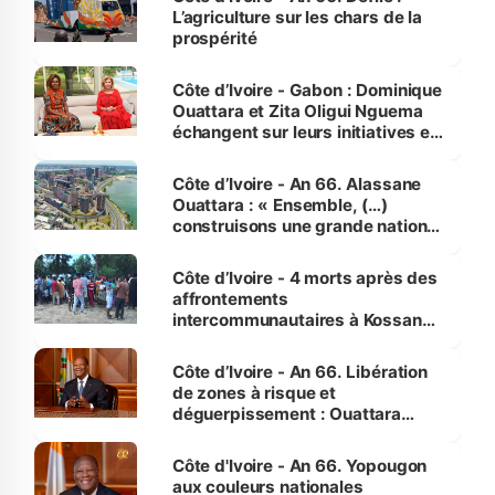
L’agriculture sur les chars de la
prospérité
Côte d’Ivoire - Gabon : Dominique
Ouattara et Zita Oligui Nguema
échangent sur leurs initiatives en
faveur des femmes et des
enfants
Côte d’Ivoire - An 66. Alassane
Ouattara : « Ensemble, (…)
construisons une grande nation
pour nous-mêmes et pour les
générations futures »
Côte d’Ivoire - 4 morts après des
affrontements
intercommunautaires à Kossandji
(Alepé) - Notre correspondant au
milieu des sinistrés
Côte d’Ivoire - An 66. Libération
de zones à risque et
déguerpissement : Ouattara
assure du « strict respect de
l'Etat de droit pour préserver les
Côte d'Ivoire - An 66. Yopougon
vies humaines »
aux couleurs nationales