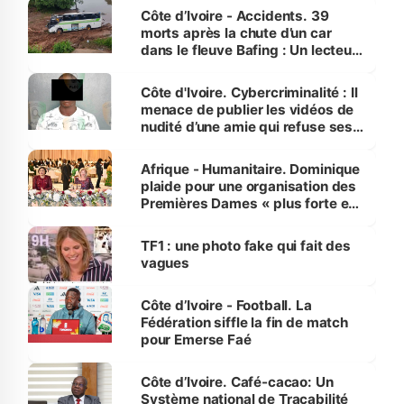
Côte d’Ivoire - Accidents. 39
morts après la chute d’un car
dans le fleuve Bafing : Un lecteur
dénonce la légèreté du ministère
des Transports
Côte d'Ivoire. Cybercriminalité : Il
menace de publier les vidéos de
nudité d’une amie qui refuse ses
avances
Afrique - Humanitaire. Dominique
plaide pour une organisation des
Premières Dames « plus forte et
influente, dont l'impact s'affirme
sur la scène internationale »
TF1 : une photo fake qui fait des
vagues
Côte d’Ivoire - Football. La
Fédération siffle la fin de match
pour Emerse Faé
Côte d’Ivoire. Café-cacao: Un
Système national de Traçabilité