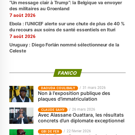
“Un message clair à Trump”: la Belgique va envoyer
des militaires au Groenland
7 août 2026
Ebola : l’UNICEF alerte sur une chute de plus de 40 %
du recours aux soins de santé essentiels en Ituri
7 août 2026
Uruguay : Diego Forlán nommé sélectionneur de la
Celeste
FANICO
31 mars 2026
‎DAOUDA COULIBALY
Non à l'exposition publique des
plaques d'immatriculation
26 mars 2026
CLAUDE SAHY
Avec Alassane Ouattara, les résultats
concrets d’un diplomate exceptionnel
22 février 2026
GBI DE FER