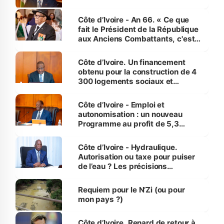
Côte d’Ivoire - An 66. « Ce que
fait le Président de la République
aux Anciens Combattants, c'est
inédit » (Cne Yassoungo Koné ®)
Côte d’Ivoire. Un financement
obtenu pour la construction de 4
300 logements sociaux et
économiques à Abidjan, Bouaké
et Yamoussoukro
Côte d’Ivoire - Emploi et
autonomisation : un nouveau
Programme au profit de 5,3
millions de jeunes
Côte d’Ivoire - Hydraulique.
Autorisation ou taxe pour puiser
de l’eau ? Les précisions
d’Assahoré
Requiem pour le N’Zi (ou pour
mon pays ?)
Côte d’Ivoire. Renard de retour à