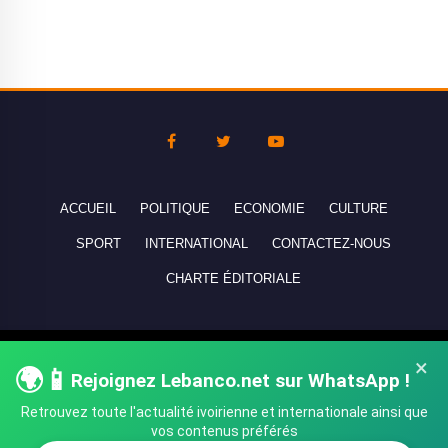
ACCUEIL
POLITIQUE
ECONOMIE
CULTURE
SPORT
INTERNATIONAL
CONTACTEZ-NOUS
CHARTE ÉDITORIALE
Copyright © 2010-2026 lebanco.net - Tous droits de reproduction
×
🌍📱
Rejoignez Lebanco.net sur WhatsApp !
réservés - All rights reserved.
Retrouvez toute l'actualité ivoirienne et internationale ainsi que
vos contenus préférés