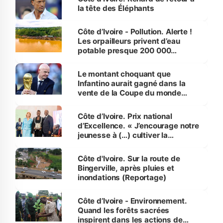
la tête des Éléphants
Côte d’Ivoire - Pollution. Alerte !
Les orpailleurs privent d’eau
potable presque 200 000
habitants autour d’Agboville
Le montant choquant que
Infantino aurait gagné dans la
vente de la Coupe du monde
révélé
Côte d’Ivoire. Prix national
d’Excellence. « J’encourage notre
jeunesse à (…) cultiver la
compétence et l’intégrité »
(Alassane Ouattara
Côte d'Ivoire. Sur la route de
Bingerville, après pluies et
inondations (Reportage)
Côte d’Ivoire - Environnement.
Quand les forêts sacrées
inspirent dans les actions de