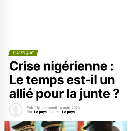
POLITIQUE
Crise nigérienne :
Le temps est-il un
allié pour la junte ?
Publié le :
mercredi 16 août 2023
Par:
Le pays
| Source:
Le pays