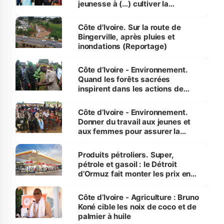
jeunesse à (…) cultiver la
compétence et l’intégrité »
(Alassane Ouattara
Côte d'Ivoire. Sur la route de
Bingerville, après pluies et
inondations (Reportage)
Côte d’Ivoire - Environnement.
Quand les forêts sacrées
inspirent dans les actions de
reboisement
Côte d’Ivoire - Environnement.
Donner du travail aux jeunes et
aux femmes pour assurer la
protection des espèces
menacées
Produits pétroliers. Super,
pétrole et gasoil : le Détroit
d’Ormuz fait monter les prix en
Côte d’Ivoire
Côte d’Ivoire - Agriculture : Bruno
Koné cible les noix de coco et de
palmier à huile