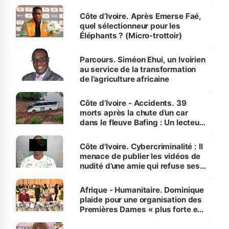
Côte d’Ivoire. Après Emerse Faé,
quel sélectionneur pour les
Éléphants ? (Micro-trottoir)
Parcours. Siméon Ehui, un Ivoirien
au service de la transformation
de l’agriculture africaine
Côte d’Ivoire - Accidents. 39
morts après la chute d’un car
dans le fleuve Bafing : Un lecteur
dénonce la légèreté du ministère
des Transports
Côte d'Ivoire. Cybercriminalité : Il
menace de publier les vidéos de
nudité d’une amie qui refuse ses
avances
Afrique - Humanitaire. Dominique
plaide pour une organisation des
Premières Dames « plus forte et
influente, dont l'impact s'affirme
sur la scène internationale »