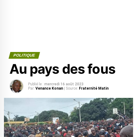
POLITIQUE
Au pays des fous
Publié le :
mercredi 16 août 2023
Par:
Venance Konan
| Source:
Fraternité Matin