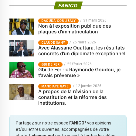
FANICO
31 mars 2026
‎DAOUDA COULIBALY
Non à l'exposition publique des
plaques d'immatriculation
26 mars 2026
CLAUDE SAHY
Avec Alassane Ouattara, les résultats
concrets d’un diplomate exceptionnel
22 février 2026
GBI DE FER
Gbi de Fer : « Raymonde Goudou, je
t’avais prévenue »
12 janvier 2026
MANDIAYE GAYE
À propos de la révision de la
constitution et la réforme des
institutions.
Partagez sur notre espace
FANICO*
vos opinions
et/ou lettres ouvertes, accompagnées de votre
photo.
Lebanco.net
reste ouvert à toutes les idées