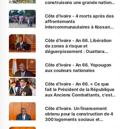
construisons une grande nation
pour nous-mêmes et pour les
générations futures »
Côte d’Ivoire - 4 morts après des
affrontements
intercommunautaires à Kossandji
(Alepé) - Notre correspondant au
milieu des sinistrés
Côte d’Ivoire - An 66. Libération
de zones à risque et
déguerpissement : Ouattara
assure du « strict respect de
l'Etat de droit pour préserver les
Côte d'Ivoire - An 66. Yopougon
vies humaines »
aux couleurs nationales
Côte d’Ivoire - An 66. « Ce que
fait le Président de la République
aux Anciens Combattants, c'est
inédit » (Cne Yassoungo Koné ®)
Côte d’Ivoire. Un financement
obtenu pour la construction de 4
300 logements sociaux et
économiques à Abidjan, Bouaké