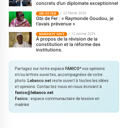
concrets d’un diplomate exceptionnel
22 février 2026
GBI DE FER
Gbi de Fer : « Raymonde Goudou, je
t’avais prévenue »
12 janvier 2026
MANDIAYE GAYE
À propos de la révision de la
constitution et la réforme des
institutions.
Partagez sur notre espace
FANICO*
vos opinions
et/ou lettres ouvertes, accompagnées de votre
photo.
Lebanco.net
reste ouvert à toutes les idées
et opinions. Contactez-nous en nous écrivant à
fanico@lebanco.net
.
Fanico :
espace communautaire de lessive en
malinké