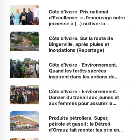
révélé
Côte d’Ivoire. Prix national
d’Excellence. « J’encourage notre
jeunesse à (…) cultiver la
compétence et l’intégrité »
(Alassane Ouattara
Côte d'Ivoire. Sur la route de
Bingerville, après pluies et
inondations (Reportage)
Côte d’Ivoire - Environnement.
Quand les forêts sacrées
inspirent dans les actions de
reboisement
Côte d’Ivoire - Environnement.
Donner du travail aux jeunes et
aux femmes pour assurer la
protection des espèces
menacées
Produits pétroliers. Super,
pétrole et gasoil : le Détroit
d’Ormuz fait monter les prix en
Côte d’Ivoire