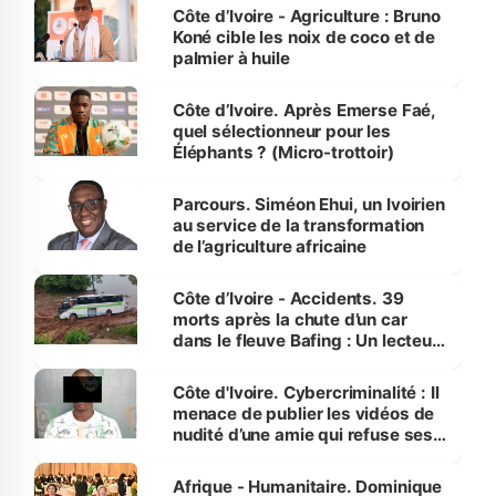
Côte d’Ivoire - Agriculture : Bruno
Koné cible les noix de coco et de
palmier à huile
Côte d’Ivoire. Après Emerse Faé,
quel sélectionneur pour les
Éléphants ? (Micro-trottoir)
Parcours. Siméon Ehui, un Ivoirien
au service de la transformation
de l’agriculture africaine
Côte d’Ivoire - Accidents. 39
morts après la chute d’un car
dans le fleuve Bafing : Un lecteur
dénonce la légèreté du ministère
des Transports
Côte d'Ivoire. Cybercriminalité : Il
menace de publier les vidéos de
nudité d’une amie qui refuse ses
avances
Afrique - Humanitaire. Dominique