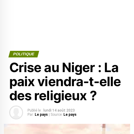
POLITIQUE
Crise au Niger : La
paix viendra-t-elle
des religieux ?
Publié le :
lundi 14 août 2023
Par:
Le pays
| Source:
Le pays