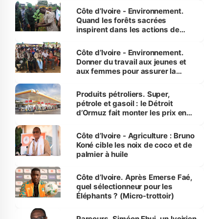
Côte d’Ivoire - Environnement.
Quand les forêts sacrées
inspirent dans les actions de
reboisement
Côte d’Ivoire - Environnement.
Donner du travail aux jeunes et
aux femmes pour assurer la
protection des espèces
menacées
Produits pétroliers. Super,
pétrole et gasoil : le Détroit
d’Ormuz fait monter les prix en
Côte d’Ivoire
Côte d’Ivoire - Agriculture : Bruno
Koné cible les noix de coco et de
palmier à huile
Côte d’Ivoire. Après Emerse Faé,
quel sélectionneur pour les
Éléphants ? (Micro-trottoir)
Parcours. Siméon Ehui, un Ivoirien