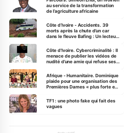
au service de la transformation
de l’agriculture africaine
Côte d’Ivoire - Accidents. 39
morts après la chute d’un car
dans le fleuve Bafing : Un lecteur
dénonce la légèreté du ministère
des Transports
Côte d'Ivoire. Cybercriminalité : Il
menace de publier les vidéos de
nudité d’une amie qui refuse ses
avances
Afrique - Humanitaire. Dominique
plaide pour une organisation des
Premières Dames « plus forte et
influente, dont l'impact s'affirme
sur la scène internationale »
TF1 : une photo fake qui fait des
vagues