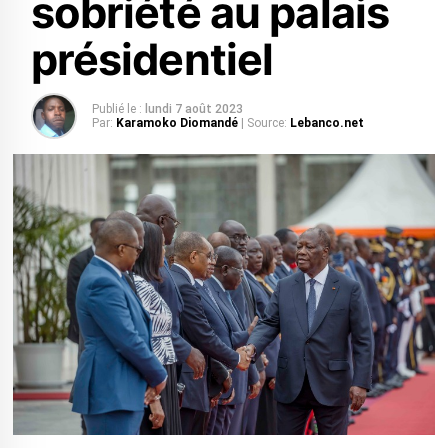
sobriété au palais
présidentiel
Publié le :
lundi 7 août 2023
Par:
Karamoko Diomandé
| Source:
Lebanco.net