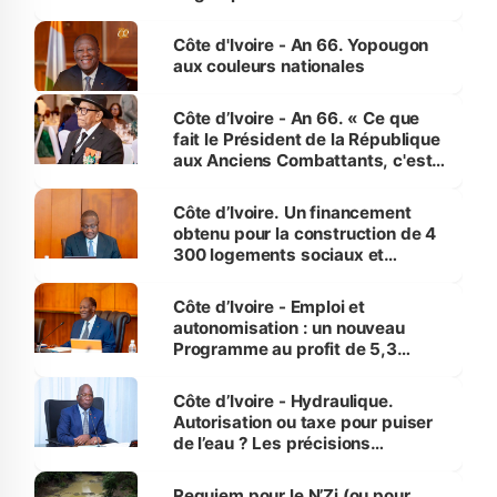
assure du « strict respect de
l'Etat de droit pour préserver les
Côte d'Ivoire - An 66. Yopougon
vies humaines »
aux couleurs nationales
Côte d’Ivoire - An 66. « Ce que
fait le Président de la République
aux Anciens Combattants, c'est
inédit » (Cne Yassoungo Koné ®)
Côte d’Ivoire. Un financement
obtenu pour la construction de 4
300 logements sociaux et
économiques à Abidjan, Bouaké
et Yamoussoukro
Côte d’Ivoire - Emploi et
autonomisation : un nouveau
Programme au profit de 5,3
millions de jeunes
Côte d’Ivoire - Hydraulique.
Autorisation ou taxe pour puiser
de l’eau ? Les précisions
d’Assahoré
Requiem pour le N’Zi (ou pour