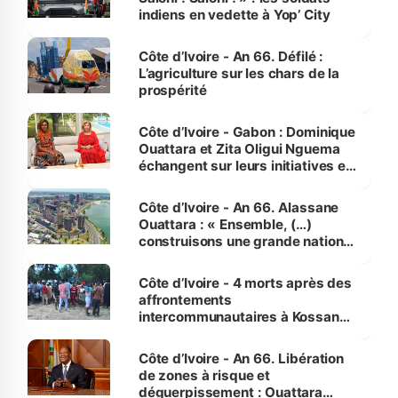
indiens en vedette à Yop’ City
Côte d’Ivoire - An 66. Défilé :
L’agriculture sur les chars de la
prospérité
Côte d’Ivoire - Gabon : Dominique
Ouattara et Zita Oligui Nguema
échangent sur leurs initiatives en
faveur des femmes et des
enfants
Côte d’Ivoire - An 66. Alassane
Ouattara : « Ensemble, (…)
construisons une grande nation
pour nous-mêmes et pour les
générations futures »
Côte d’Ivoire - 4 morts après des
affrontements
intercommunautaires à Kossandji
(Alepé) - Notre correspondant au
milieu des sinistrés
Côte d’Ivoire - An 66. Libération
de zones à risque et
déguerpissement : Ouattara