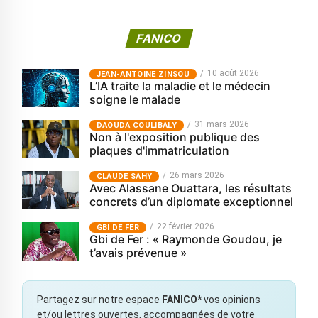
FANICO
10 août 2026
JEAN-ANTOINE ZINSOU
L’IA traite la maladie et le médecin
soigne le malade
31 mars 2026
‎DAOUDA COULIBALY
Non à l'exposition publique des
plaques d'immatriculation
26 mars 2026
CLAUDE SAHY
Avec Alassane Ouattara, les résultats
concrets d’un diplomate exceptionnel
22 février 2026
GBI DE FER
Gbi de Fer : « Raymonde Goudou, je
t’avais prévenue »
Partagez sur notre espace
FANICO*
vos opinions
et/ou lettres ouvertes, accompagnées de votre