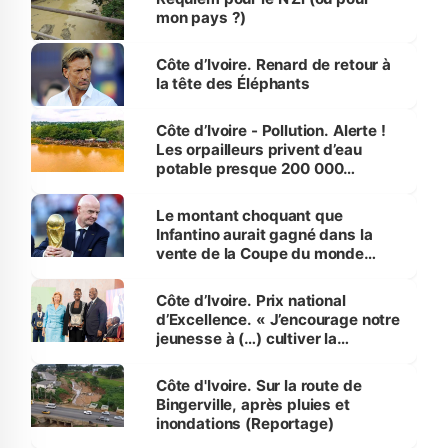
mon pays ?)
Côte d’Ivoire. Renard de retour à
la tête des Éléphants
Côte d’Ivoire - Pollution. Alerte !
Les orpailleurs privent d’eau
potable presque 200 000
habitants autour d’Agboville
Le montant choquant que
Infantino aurait gagné dans la
vente de la Coupe du monde
révélé
Côte d’Ivoire. Prix national
d’Excellence. « J’encourage notre
jeunesse à (…) cultiver la
compétence et l’intégrité »
(Alassane Ouattara
Côte d'Ivoire. Sur la route de
Bingerville, après pluies et
inondations (Reportage)