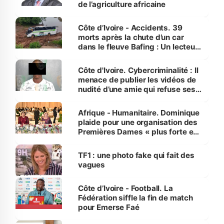
de l’agriculture africaine
Côte d’Ivoire - Accidents. 39
morts après la chute d’un car
dans le fleuve Bafing : Un lecteur
dénonce la légèreté du ministère
des Transports
Côte d'Ivoire. Cybercriminalité : Il
menace de publier les vidéos de
nudité d’une amie qui refuse ses
avances
Afrique - Humanitaire. Dominique
plaide pour une organisation des
Premières Dames « plus forte et
influente, dont l'impact s'affirme
sur la scène internationale »
TF1 : une photo fake qui fait des
vagues
Côte d’Ivoire - Football. La
Fédération siffle la fin de match
pour Emerse Faé