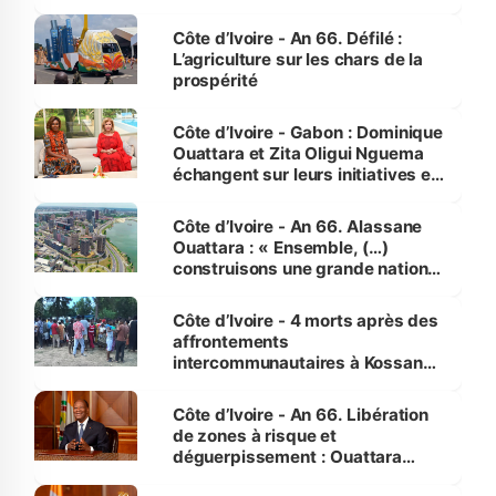
Côte d’Ivoire - An 66. Défilé :
L’agriculture sur les chars de la
prospérité
Côte d’Ivoire - Gabon : Dominique
Ouattara et Zita Oligui Nguema
échangent sur leurs initiatives en
faveur des femmes et des
enfants
Côte d’Ivoire - An 66. Alassane
Ouattara : « Ensemble, (…)
construisons une grande nation
pour nous-mêmes et pour les
générations futures »
Côte d’Ivoire - 4 morts après des
affrontements
intercommunautaires à Kossandji
(Alepé) - Notre correspondant au
milieu des sinistrés
Côte d’Ivoire - An 66. Libération
de zones à risque et
déguerpissement : Ouattara
assure du « strict respect de