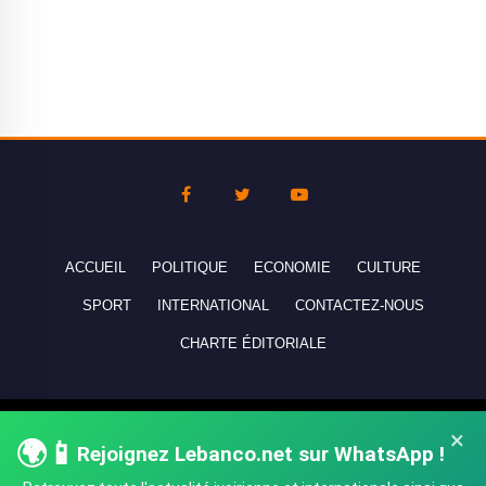
ACCUEIL
POLITIQUE
ECONOMIE
CULTURE
SPORT
INTERNATIONAL
CONTACTEZ-NOUS
CHARTE ÉDITORIALE
Copyright © 2010-2026 lebanco.net - Tous droits de reproduction
×
🌍📱
Rejoignez Lebanco.net sur WhatsApp !
réservés - All rights reserved.