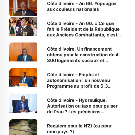
l'Etat de droit pour préserver les
Côte d'Ivoire - An 66. Yopougon
vies humaines »
aux couleurs nationales
Côte d’Ivoire - An 66. « Ce que
fait le Président de la République
aux Anciens Combattants, c'est
inédit » (Cne Yassoungo Koné ®)
Côte d’Ivoire. Un financement
obtenu pour la construction de 4
300 logements sociaux et
économiques à Abidjan, Bouaké
et Yamoussoukro
Côte d’Ivoire - Emploi et
autonomisation : un nouveau
Programme au profit de 5,3
millions de jeunes
Côte d’Ivoire - Hydraulique.
Autorisation ou taxe pour puiser
de l’eau ? Les précisions
d’Assahoré
Requiem pour le N’Zi (ou pour
mon pays ?)