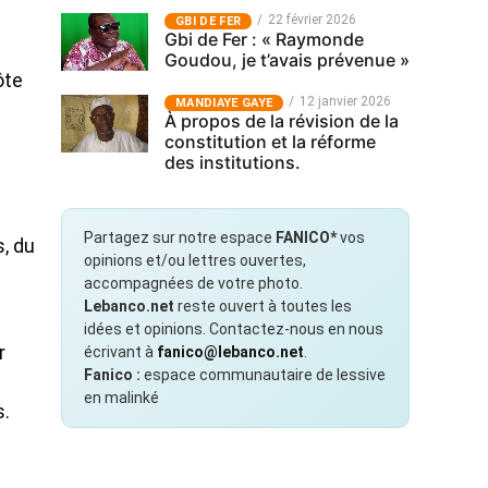
22 février 2026
GBI DE FER
Gbi de Fer : « Raymonde
Goudou, je t’avais prévenue »
ôte
12 janvier 2026
MANDIAYE GAYE
À propos de la révision de la
constitution et la réforme
des institutions.
Partagez sur notre espace
FANICO*
vos
s, du
opinions et/ou lettres ouvertes,
accompagnées de votre photo.
Lebanco.net
reste ouvert à toutes les
idées et opinions. Contactez-nous en nous
r
écrivant à
fanico@lebanco.net
.
Fanico :
espace communautaire de lessive
i
en malinké
s.