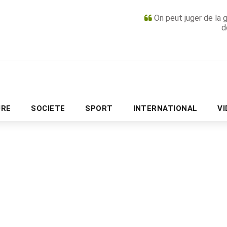
On peut juger de la 
d
PUBLICITÉ
URE
SOCIETE
SPORT
INTERNATIONAL
V