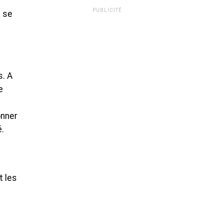
PUBLICITÉ
t se
s. A
e
onner
é.
t les