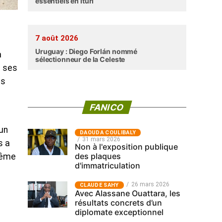
essentiels en Ituri
7 août 2026
Uruguay : Diego Forlán nommé
à
sélectionneur de la Celeste
e ses
és
FANICO
un
‎DAOUDA COULIBALY
31 mars 2026
s a
Non à l'exposition publique
des plaques
même
d'immatriculation
26 mars 2026
CLAUDE SAHY
Avec Alassane Ouattara, les
résultats concrets d’un
diplomate exceptionnel