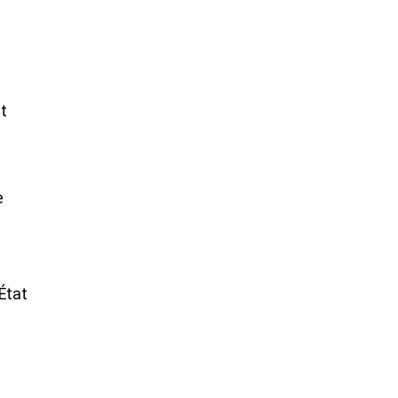
t
e
’État