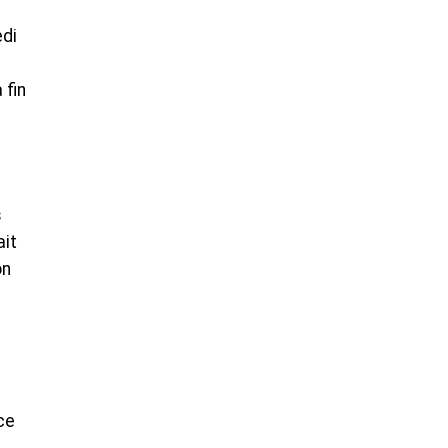
edi
 fin
s
ait
on
ce