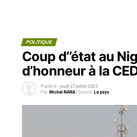
POLITIQUE
Coup d’’état au Nig
d’honneur à la C
Publié le :
jeudi 27 juillet 2023
Par:
Michel NANA
| Source:
Le pays