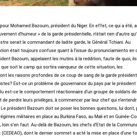
pour Mohamed Bazoum, président du Niger. En effet, ce qui a été, 
ment d’humeur » de la garde présidentielle, n’était rien d’autre qu
stre serait le commandant de ladite garde, le Général Tchiani. Au
ation était toujours confuse quant à l’issue du pronunciamiento en 
ident Bazoum, appelaient les mutins à la reddition, faute de quoi, ils
 que soit le camp qui sortira vainqueur de cette situation, les
ont les raisons profondes de ce coup de sang de la garde présidenti
chistes? Est-ce un problème de gouvernance du pays par le président
Ou est-ce le comportement réactionnaire d’un groupe de soldats de
t de perdre leurs privilèges, à commencer par leur chef qui n’entendr
? Le président Bazoum doit se poser les bonnes questions, lui dont, 
s régimes militaires en place au Burkina Faso, au Mali et en Guinée-Co
, loin s’en faut. Au-delà de Bazoum, les chefs d’Etat de la Commun
t (CEDEAO), dont le dernier sommet a acté la mise en place d’une f