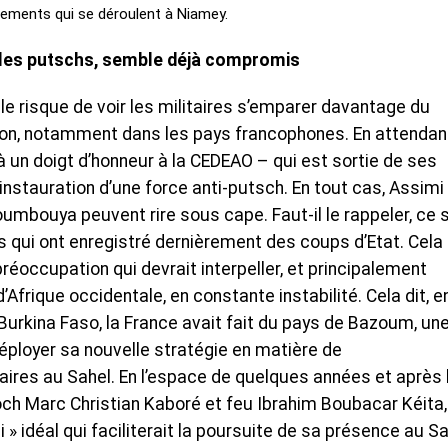
ènements qui se déroulent à Niamey.
 les putschs, semble déjà compromis
y a le risque de voir les militaires s’emparer davantage du
ion, notamment dans les pays francophones. En attendan
à un doigt d’honneur à la CEDEAO – qui est sortie de ses
instauration d’une force anti-putsch. En tout cas, Assimi
mbouya peuvent rire sous cape. Faut-il le rappeler, ce 
qui ont enregistré dernièrement des coups d’Etat. Cela a
 préoccupation qui devrait interpeller, et principalement
d’Afrique occidentale, en constante instabilité. Cela dit, e
Burkina Faso, la France avait fait du pays de Bazoum, un
éployer sa nouvelle stratégie en matière de
aires au Sahel. En l’espace de quelques années et après 
ch Marc Christian Kaboré et feu Ibrahim Boubacar Kéita,
 » idéal qui faciliterait la poursuite de sa présence au Sa