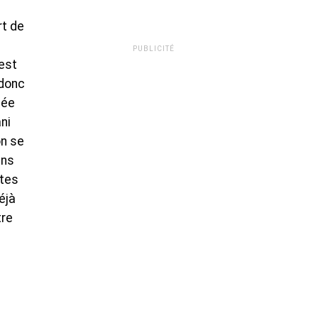
rt de
PUBLICITÉ
est
 donc
sée
ni
on se
ans
rtes
éjà
tre