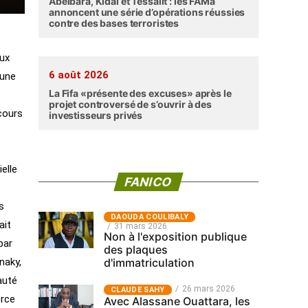
Abéibara, Kidal et Tessalit : les FAMa
annoncent une série d’opérations réussies
contre des bases terroristes
aux
6 août 2026
’une
La Fifa «présente des excuses» après le
projet controversé de s’ouvrir à des
cours
investisseurs privés
elle
FANICO
s
‎DAOUDA COULIBALY
ait
31 mars 2026
Non à l'exposition publique
par
des plaques
d'immatriculation
naky,
auté
26 mars 2026
CLAUDE SAHY
orce
Avec Alassane Ouattara, les