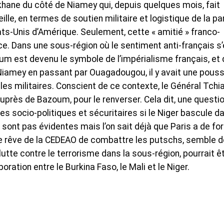
khane du côté de Niamey qui, depuis quelques mois, fait
eille, en termes de soutien militaire et logistique de la pa
-Unis d’Amérique. Seulement, cette « amitié » franco-
e. Dans une sous-région où le sentiment anti-français s’
m est devenu le symbole de l’impérialisme français, et
 Niamey en passant par Ouagadougou, il y avait une pous
les militaires. Conscient de ce contexte, le Général Tchia
uprès de Bazoum, pour le renverser. Cela dit, une questi
s socio-politiques et sécuritaires si le Niger bascule d
 sont pas évidentes mais l’on sait déjà que Paris a de fo
 le rêve de la CEDEAO de combattre les putschs, semble d
lutte contre le terrorisme dans la sous-région, pourrait ê
oration entre le Burkina Faso, le Mali et le Niger.