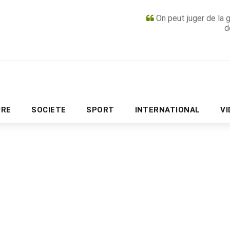
On peut juger de la 
d
PUBLICITÉ
URE
SOCIETE
SPORT
INTERNATIONAL
V