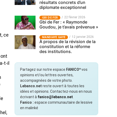
résultats concrets d’un
diplomate exceptionnel
22 février 2026
GBI DE FER
Gbi de Fer : « Raymonde
Goudou, je t’avais prévenue »
t, ce
12 janvier 2026
MANDIAYE GAYE
À propos de la révision de la
constitution et la réforme
des institutions.
sont
-t-il
Partagez sur notre espace
FANICO*
vos
opinions et/ou lettres ouvertes,
n
accompagnées de votre photo.
e
Lebanco.net
reste ouvert à toutes les
idées et opinions. Contactez-nous en nous
écrivant à
fanico@lebanco.net
.
le
Fanico :
espace communautaire de lessive
en malinké
hel,