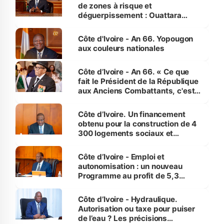
de zones à risque et
déguerpissement : Ouattara
assure du « strict respect de
l'Etat de droit pour préserver les
Côte d'Ivoire - An 66. Yopougon
vies humaines »
aux couleurs nationales
Côte d’Ivoire - An 66. « Ce que
fait le Président de la République
aux Anciens Combattants, c'est
inédit » (Cne Yassoungo Koné ®)
Côte d’Ivoire. Un financement
obtenu pour la construction de 4
300 logements sociaux et
économiques à Abidjan, Bouaké
et Yamoussoukro
Côte d’Ivoire - Emploi et
autonomisation : un nouveau
Programme au profit de 5,3
millions de jeunes
Côte d’Ivoire - Hydraulique.
Autorisation ou taxe pour puiser
de l’eau ? Les précisions