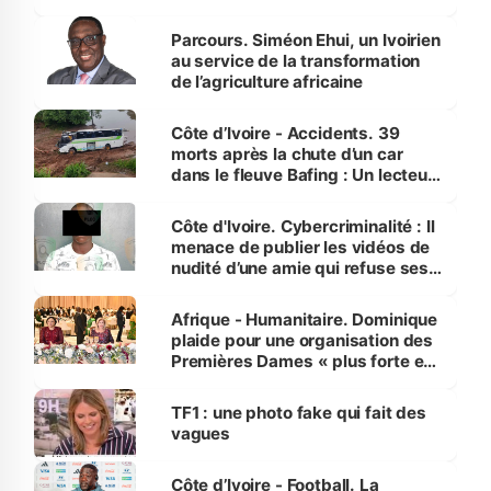
Parcours. Siméon Ehui, un Ivoirien
au service de la transformation
de l’agriculture africaine
Côte d’Ivoire - Accidents. 39
morts après la chute d’un car
dans le fleuve Bafing : Un lecteur
dénonce la légèreté du ministère
des Transports
Côte d'Ivoire. Cybercriminalité : Il
menace de publier les vidéos de
nudité d’une amie qui refuse ses
avances
Afrique - Humanitaire. Dominique
plaide pour une organisation des
Premières Dames « plus forte et
influente, dont l'impact s'affirme
sur la scène internationale »
TF1 : une photo fake qui fait des
vagues
Côte d’Ivoire - Football. La