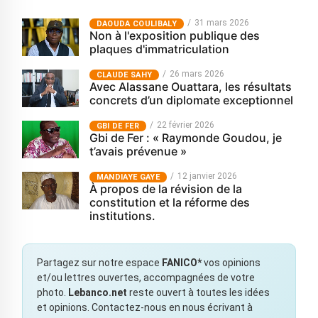
31 mars 2026
‎DAOUDA COULIBALY
Non à l'exposition publique des
plaques d'immatriculation
26 mars 2026
CLAUDE SAHY
Avec Alassane Ouattara, les résultats
concrets d’un diplomate exceptionnel
22 février 2026
GBI DE FER
Gbi de Fer : « Raymonde Goudou, je
t’avais prévenue »
12 janvier 2026
MANDIAYE GAYE
À propos de la révision de la
constitution et la réforme des
institutions.
Partagez sur notre espace
FANICO*
vos opinions
et/ou lettres ouvertes, accompagnées de votre
photo.
Lebanco.net
reste ouvert à toutes les idées
et opinions. Contactez-nous en nous écrivant à