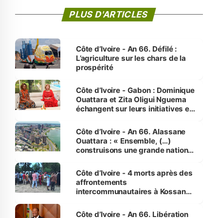
PLUS D'ARTICLES
Côte d’Ivoire - An 66. Défilé :
L’agriculture sur les chars de la
prospérité
Côte d’Ivoire - Gabon : Dominique
Ouattara et Zita Oligui Nguema
échangent sur leurs initiatives en
faveur des femmes et des
enfants
Côte d’Ivoire - An 66. Alassane
Ouattara : « Ensemble, (…)
construisons une grande nation
pour nous-mêmes et pour les
générations futures »
Côte d’Ivoire - 4 morts après des
affrontements
intercommunautaires à Kossandji
(Alepé) - Notre correspondant au
milieu des sinistrés
Côte d’Ivoire - An 66. Libération