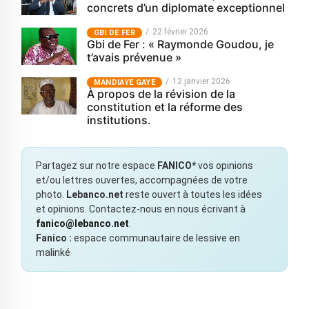
concrets d’un diplomate exceptionnel
22 février 2026
GBI DE FER
Gbi de Fer : « Raymonde Goudou, je
t’avais prévenue »
12 janvier 2026
MANDIAYE GAYE
À propos de la révision de la
constitution et la réforme des
institutions.
Partagez sur notre espace
FANICO*
vos opinions
et/ou lettres ouvertes, accompagnées de votre
photo.
Lebanco.net
reste ouvert à toutes les idées
et opinions. Contactez-nous en nous écrivant à
fanico@lebanco.net
.
Fanico :
espace communautaire de lessive en
malinké