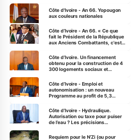
assure du « strict respect de
l'Etat de droit pour préserver les
Côte d'Ivoire - An 66. Yopougon
vies humaines »
aux couleurs nationales
Côte d’Ivoire - An 66. « Ce que
fait le Président de la République
aux Anciens Combattants, c'est
inédit » (Cne Yassoungo Koné ®)
Côte d’Ivoire. Un financement
obtenu pour la construction de 4
300 logements sociaux et
économiques à Abidjan, Bouaké
et Yamoussoukro
Côte d’Ivoire - Emploi et
autonomisation : un nouveau
Programme au profit de 5,3
millions de jeunes
Côte d’Ivoire - Hydraulique.
Autorisation ou taxe pour puiser
de l’eau ? Les précisions
d’Assahoré
Requiem pour le N’Zi (ou pour