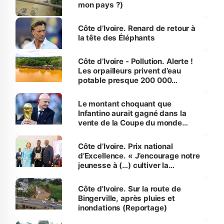
mon pays ?)
Côte d’Ivoire. Renard de retour à
la tête des Éléphants
Côte d’Ivoire - Pollution. Alerte !
Les orpailleurs privent d’eau
potable presque 200 000
habitants autour d’Agboville
Le montant choquant que
Infantino aurait gagné dans la
vente de la Coupe du monde
révélé
Côte d’Ivoire. Prix national
d’Excellence. « J’encourage notre
jeunesse à (…) cultiver la
compétence et l’intégrité »
(Alassane Ouattara
Côte d'Ivoire. Sur la route de
Bingerville, après pluies et
inondations (Reportage)