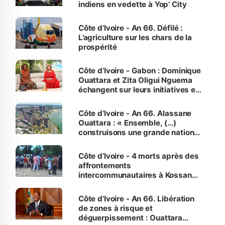
indiens en vedette à Yop’ City
Côte d’Ivoire - An 66. Défilé :
L’agriculture sur les chars de la
prospérité
Côte d’Ivoire - Gabon : Dominique
Ouattara et Zita Oligui Nguema
échangent sur leurs initiatives en
faveur des femmes et des
enfants
Côte d’Ivoire - An 66. Alassane
Ouattara : « Ensemble, (…)
construisons une grande nation
pour nous-mêmes et pour les
générations futures »
Côte d’Ivoire - 4 morts après des
affrontements
intercommunautaires à Kossandji
(Alepé) - Notre correspondant au
milieu des sinistrés
Côte d’Ivoire - An 66. Libération
de zones à risque et
déguerpissement : Ouattara