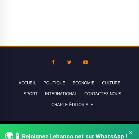
ACCUEIL
POLITIQUE
ECONOMIE
CULTURE
SPORT
INTERNATIONAL
CONTACTEZ-NOUS
CHARTE ÉDITORIALE
Copyright © 2010-2026 lebanco.net - Tous droits de reproduction
×
🌍📱
Rejoignez Lebanco.net sur WhatsApp !
réservés - All rights reserved.