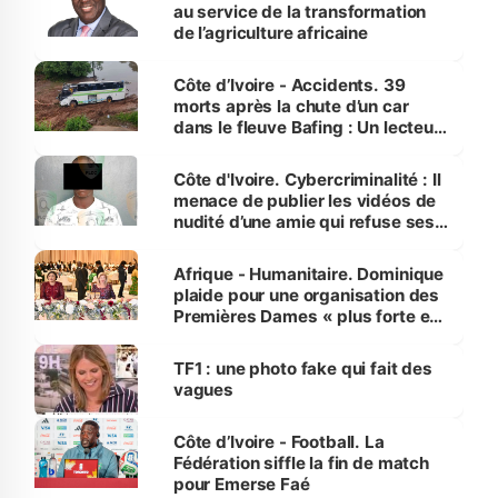
au service de la transformation
de l’agriculture africaine
Côte d’Ivoire - Accidents. 39
morts après la chute d’un car
dans le fleuve Bafing : Un lecteur
dénonce la légèreté du ministère
des Transports
Côte d'Ivoire. Cybercriminalité : Il
menace de publier les vidéos de
nudité d’une amie qui refuse ses
avances
Afrique - Humanitaire. Dominique
plaide pour une organisation des
Premières Dames « plus forte et
influente, dont l'impact s'affirme
sur la scène internationale »
TF1 : une photo fake qui fait des
vagues
Côte d’Ivoire - Football. La
Fédération siffle la fin de match
pour Emerse Faé