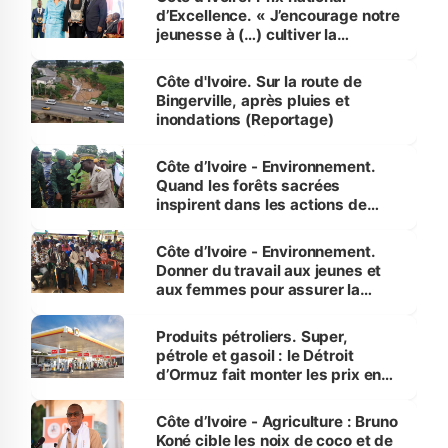
d’Excellence. « J’encourage notre
jeunesse à (…) cultiver la
compétence et l’intégrité »
(Alassane Ouattara
Côte d'Ivoire. Sur la route de
Bingerville, après pluies et
inondations (Reportage)
Côte d’Ivoire - Environnement.
Quand les forêts sacrées
inspirent dans les actions de
reboisement
Côte d’Ivoire - Environnement.
Donner du travail aux jeunes et
aux femmes pour assurer la
protection des espèces
menacées
Produits pétroliers. Super,
pétrole et gasoil : le Détroit
d’Ormuz fait monter les prix en
Côte d’Ivoire
Côte d’Ivoire - Agriculture : Bruno
Koné cible les noix de coco et de