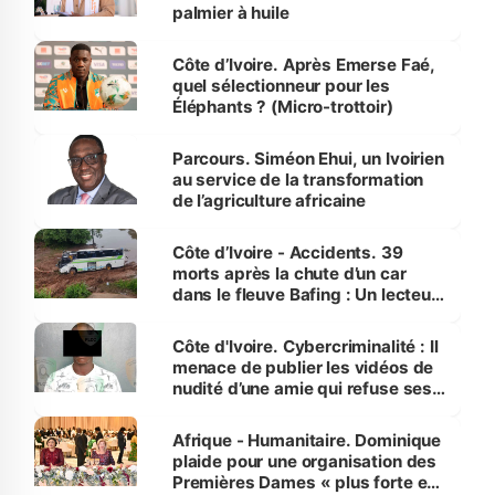
palmier à huile
Côte d’Ivoire. Après Emerse Faé,
quel sélectionneur pour les
Éléphants ? (Micro-trottoir)
Parcours. Siméon Ehui, un Ivoirien
au service de la transformation
de l’agriculture africaine
Côte d’Ivoire - Accidents. 39
morts après la chute d’un car
dans le fleuve Bafing : Un lecteur
dénonce la légèreté du ministère
des Transports
Côte d'Ivoire. Cybercriminalité : Il
menace de publier les vidéos de
nudité d’une amie qui refuse ses
avances
Afrique - Humanitaire. Dominique
plaide pour une organisation des
Premières Dames « plus forte et