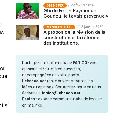
22 février 2026
GBI DE FER
Gbi de Fer : « Raymonde
Goudou, je t’avais prévenue »
t
12 janvier 2026
MANDIAYE GAYE
À propos de la révision de la
ns
constitution et la réforme
des institutions.
Partagez sur notre espace
FANICO*
vos
ci
opinions et/ou lettres ouvertes,
accompagnées de votre photo.
que
Lebanco.net
reste ouvert à toutes les
idées et opinions. Contactez-nous en nous
écrivant à
fanico@lebanco.net
.
Fanico :
espace communautaire de lessive
t si
en malinké