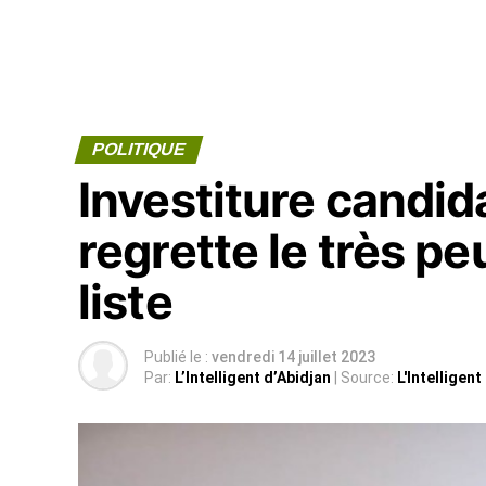
POLITIQUE
Investiture candid
regrette le très p
liste
Publié le :
vendredi 14 juillet 2023
Par:
L’Intelligent d’Abidjan
| Source:
L'Intelligent