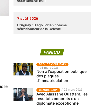
essentiels en Ituri
7 août 2026
Uruguay : Diego Forlán nommé
sélectionneur de la Celeste
s
FANICO
‎DAOUDA COULIBALY
31 mars 2026
Non à l'exposition publique
des plaques
d'immatriculation
s le
26 mars 2026
CLAUDE SAHY
Avec Alassane Ouattara, les
résultats concrets d’un
diplomate exceptionnel