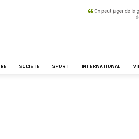
On peut juger de la 
d
PUBLICITÉ
URE
SOCIETE
SPORT
INTERNATIONAL
V