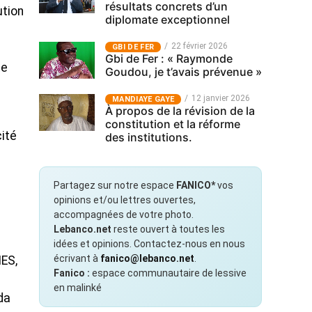
résultats concrets d’un
ution
diplomate exceptionnel
22 février 2026
GBI DE FER
Gbi de Fer : « Raymonde
te
Goudou, je t’avais prévenue »
12 janvier 2026
MANDIAYE GAYE
À propos de la révision de la
constitution et la réforme
ité
des institutions.
Partagez sur notre espace
FANICO*
vos
opinions et/ou lettres ouvertes,
accompagnées de votre photo.
Lebanco.net
reste ouvert à toutes les
idées et opinions. Contactez-nous en nous
écrivant à
fanico@lebanco.net
.
MES,
Fanico :
espace communautaire de lessive
en malinké
da