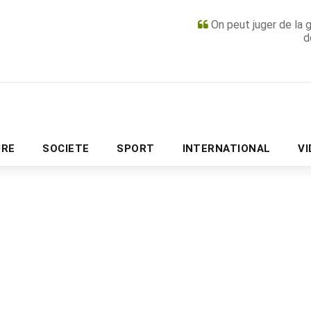
On peut juger de la 
d
PUBLICITÉ
URE
SOCIETE
SPORT
INTERNATIONAL
V