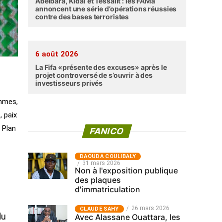
Abéibara, Kidal et Tessalit : les FAMa
annoncent une série d’opérations réussies
contre des bases terroristes
6 août 2026
La Fifa «présente des excuses» après le
projet controversé de s’ouvrir à des
investisseurs privés
emmes,
, paix
 Plan
FANICO
‎DAOUDA COULIBALY
31 mars 2026
Non à l'exposition publique
des plaques
d'immatriculation
26 mars 2026
CLAUDE SAHY
du
Avec Alassane Ouattara, les