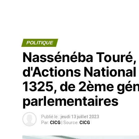
POLITIQUE
Nassénéba Touré, 
d'Actions National 
1325, de 2ème gén
parlementaires
Publié le :
jeudi 13 juillet 2023
Par:
CICG
| Source:
CICG