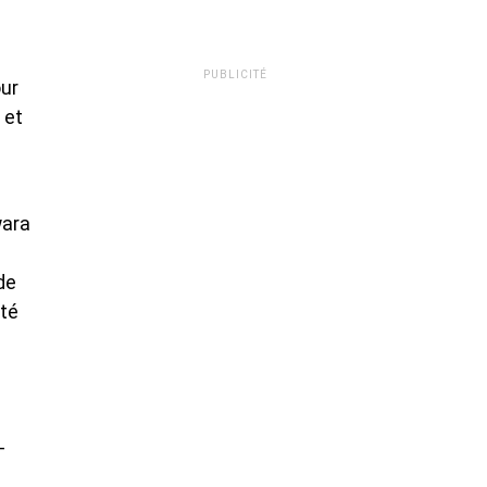
PUBLICITÉ
our
 et
wara
de
ité
-