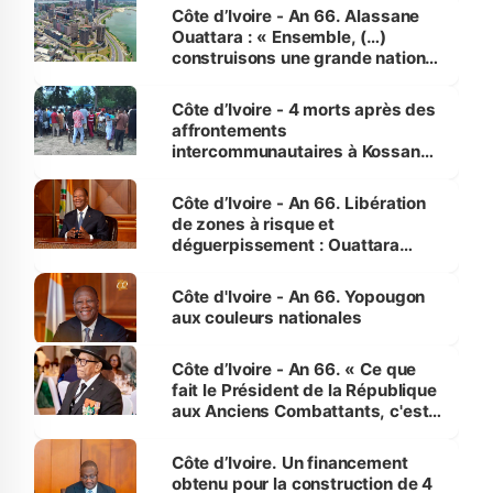
enfants
Côte d’Ivoire - An 66. Alassane
Ouattara : « Ensemble, (…)
construisons une grande nation
pour nous-mêmes et pour les
générations futures »
Côte d’Ivoire - 4 morts après des
affrontements
intercommunautaires à Kossandji
(Alepé) - Notre correspondant au
milieu des sinistrés
Côte d’Ivoire - An 66. Libération
de zones à risque et
déguerpissement : Ouattara
assure du « strict respect de
l'Etat de droit pour préserver les
Côte d'Ivoire - An 66. Yopougon
vies humaines »
aux couleurs nationales
Côte d’Ivoire - An 66. « Ce que
fait le Président de la République
aux Anciens Combattants, c'est
inédit » (Cne Yassoungo Koné ®)
Côte d’Ivoire. Un financement
obtenu pour la construction de 4