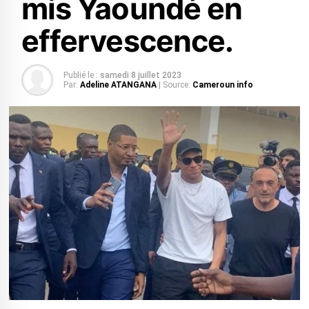
mis Yaoundé en
effervescence.
Publié le :
samedi 8 juillet 2023
Par:
Adeline ATANGANA
| Source:
Cameroun info