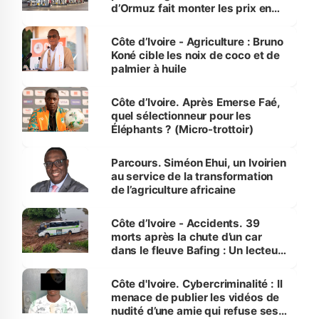
d’Ormuz fait monter les prix en
Côte d’Ivoire
Côte d’Ivoire - Agriculture : Bruno
Koné cible les noix de coco et de
palmier à huile
Côte d’Ivoire. Après Emerse Faé,
quel sélectionneur pour les
Éléphants ? (Micro-trottoir)
Parcours. Siméon Ehui, un Ivoirien
au service de la transformation
de l’agriculture africaine
Côte d’Ivoire - Accidents. 39
morts après la chute d’un car
dans le fleuve Bafing : Un lecteur
dénonce la légèreté du ministère
des Transports
Côte d'Ivoire. Cybercriminalité : Il
menace de publier les vidéos de
nudité d’une amie qui refuse ses