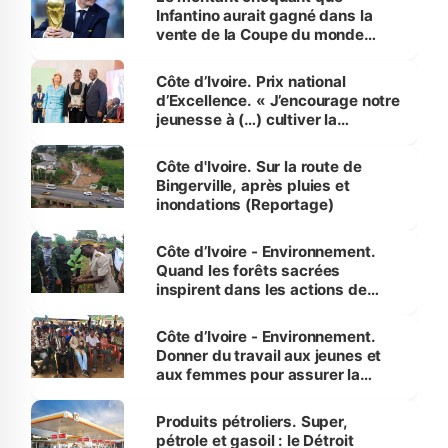
Infantino aurait gagné dans la
vente de la Coupe du monde
révélé
Côte d’Ivoire. Prix national
d’Excellence. « J’encourage notre
jeunesse à (…) cultiver la
compétence et l’intégrité »
(Alassane Ouattara
Côte d'Ivoire. Sur la route de
Bingerville, après pluies et
inondations (Reportage)
Côte d’Ivoire - Environnement.
Quand les forêts sacrées
inspirent dans les actions de
reboisement
Côte d’Ivoire - Environnement.
Donner du travail aux jeunes et
aux femmes pour assurer la
protection des espèces
menacées
Produits pétroliers. Super,
pétrole et gasoil : le Détroit