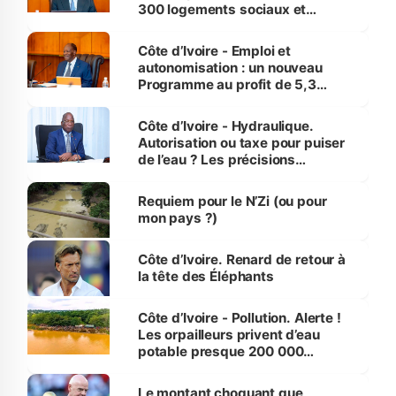
300 logements sociaux et
économiques à Abidjan, Bouaké
et Yamoussoukro
Côte d’Ivoire - Emploi et
autonomisation : un nouveau
Programme au profit de 5,3
millions de jeunes
Côte d’Ivoire - Hydraulique.
Autorisation ou taxe pour puiser
de l’eau ? Les précisions
d’Assahoré
Requiem pour le N’Zi (ou pour
mon pays ?)
Côte d’Ivoire. Renard de retour à
la tête des Éléphants
Côte d’Ivoire - Pollution. Alerte !
Les orpailleurs privent d’eau
potable presque 200 000
habitants autour d’Agboville
Le montant choquant que