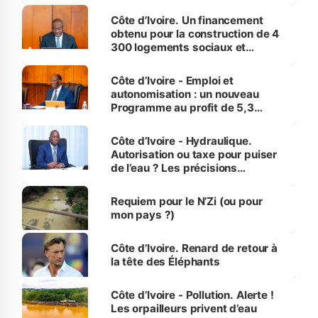
inédit » (Cne Yassoungo Koné ®)
Côte d’Ivoire. Un financement
obtenu pour la construction de 4
300 logements sociaux et
économiques à Abidjan, Bouaké
et Yamoussoukro
Côte d’Ivoire - Emploi et
autonomisation : un nouveau
Programme au profit de 5,3
millions de jeunes
Côte d’Ivoire - Hydraulique.
Autorisation ou taxe pour puiser
de l’eau ? Les précisions
d’Assahoré
Requiem pour le N’Zi (ou pour
mon pays ?)
Côte d’Ivoire. Renard de retour à
la tête des Éléphants
Côte d’Ivoire - Pollution. Alerte !
Les orpailleurs privent d’eau