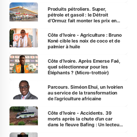
protection des espèces
menacées
Produits pétroliers. Super,
pétrole et gasoil : le Détroit
d’Ormuz fait monter les prix en
Côte d’Ivoire
Côte d’Ivoire - Agriculture : Bruno
Koné cible les noix de coco et de
palmier à huile
Côte d’Ivoire. Après Emerse Faé,
quel sélectionneur pour les
Éléphants ? (Micro-trottoir)
Parcours. Siméon Ehui, un Ivoirien
au service de la transformation
de l’agriculture africaine
Côte d’Ivoire - Accidents. 39
morts après la chute d’un car
dans le fleuve Bafing : Un lecteur
dénonce la légèreté du ministère
des Transports