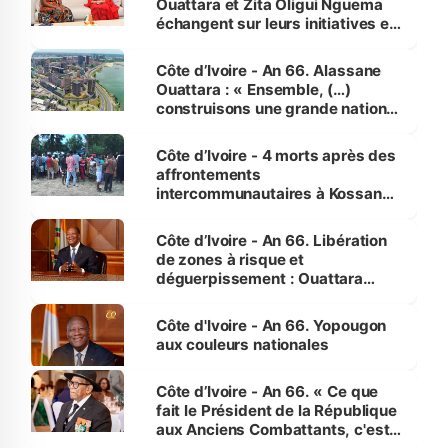
Ouattara et Zita Oligui Nguema
échangent sur leurs initiatives en
faveur des femmes et des
enfants
Côte d’Ivoire - An 66. Alassane
Ouattara : « Ensemble, (…)
construisons une grande nation
pour nous-mêmes et pour les
générations futures »
Côte d’Ivoire - 4 morts après des
affrontements
intercommunautaires à Kossandji
(Alepé) - Notre correspondant au
milieu des sinistrés
Côte d’Ivoire - An 66. Libération
de zones à risque et
déguerpissement : Ouattara
assure du « strict respect de
l'Etat de droit pour préserver les
Côte d'Ivoire - An 66. Yopougon
vies humaines »
aux couleurs nationales
Côte d’Ivoire - An 66. « Ce que
fait le Président de la République
aux Anciens Combattants, c'est