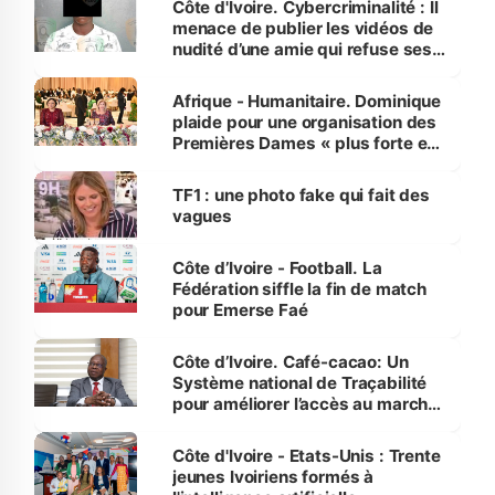
Côte d'Ivoire. Cybercriminalité : Il
menace de publier les vidéos de
nudité d’une amie qui refuse ses
avances
Afrique - Humanitaire. Dominique
plaide pour une organisation des
Premières Dames « plus forte et
influente, dont l'impact s'affirme
sur la scène internationale »
TF1 : une photo fake qui fait des
vagues
Côte d’Ivoire - Football. La
Fédération siffle la fin de match
pour Emerse Faé
Côte d’Ivoire. Café-cacao: Un
Système national de Traçabilité
pour améliorer l’accès au marché
international
Côte d'Ivoire - Etats-Unis : Trente
jeunes Ivoiriens formés à