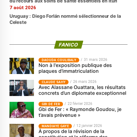
du recours aux soins de santé essentiels en Ituri
7 août 2026
Uruguay : Diego Forlán nommé sélectionneur de la
Celeste
FANICO
31 mars 2026
‎DAOUDA COULIBALY
Non à l'exposition publique des
plaques d'immatriculation
26 mars 2026
CLAUDE SAHY
Avec Alassane Ouattara, les résultats
concrets d’un diplomate exceptionnel
22 février 2026
GBI DE FER
Gbi de Fer : « Raymonde Goudou, je
t’avais prévenue »
12 janvier 2026
MANDIAYE GAYE
À propos de la révision de la
constitution et la réforme des