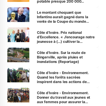
potable presque 200 000
habitants autour d’Agboville
Le montant choquant que
Infantino aurait gagné dans la
vente de la Coupe du monde
révélé
Côte d’Ivoire. Prix national
d’Excellence. « J’encourage notre
jeunesse à (…) cultiver la
compétence et l’intégrité »
(Alassane Ouattara
Côte d'Ivoire. Sur la route de
Bingerville, après pluies et
inondations (Reportage)
Côte d’Ivoire - Environnement.
Quand les forêts sacrées
inspirent dans les actions de
reboisement
Côte d’Ivoire - Environnement.
Donner du travail aux jeunes et
aux femmes pour assurer la