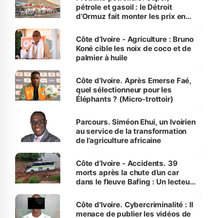
pétrole et gasoil : le Détroit
d’Ormuz fait monter les prix en
Côte d’Ivoire
Côte d’Ivoire - Agriculture : Bruno
Koné cible les noix de coco et de
palmier à huile
Côte d’Ivoire. Après Emerse Faé,
quel sélectionneur pour les
Éléphants ? (Micro-trottoir)
Parcours. Siméon Ehui, un Ivoirien
au service de la transformation
de l’agriculture africaine
Côte d’Ivoire - Accidents. 39
morts après la chute d’un car
dans le fleuve Bafing : Un lecteur
dénonce la légèreté du ministère
des Transports
Côte d'Ivoire. Cybercriminalité : Il
menace de publier les vidéos de