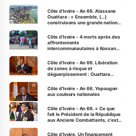
faveur des femmes et des
enfants
Côte d’Ivoire - An 66. Alassane
Ouattara : « Ensemble, (…)
construisons une grande nation
pour nous-mêmes et pour les
générations futures »
Côte d’Ivoire - 4 morts après des
affrontements
intercommunautaires à Kossandji
(Alepé) - Notre correspondant au
milieu des sinistrés
Côte d’Ivoire - An 66. Libération
de zones à risque et
déguerpissement : Ouattara
assure du « strict respect de
l'Etat de droit pour préserver les
Côte d'Ivoire - An 66. Yopougon
vies humaines »
aux couleurs nationales
Côte d’Ivoire - An 66. « Ce que
fait le Président de la République
aux Anciens Combattants, c'est
inédit » (Cne Yassoungo Koné ®)
Côte d’Ivoire. Un financement