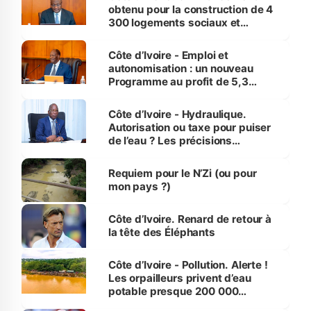
obtenu pour la construction de 4
300 logements sociaux et
économiques à Abidjan, Bouaké
et Yamoussoukro
Côte d’Ivoire - Emploi et
autonomisation : un nouveau
Programme au profit de 5,3
millions de jeunes
Côte d’Ivoire - Hydraulique.
Autorisation ou taxe pour puiser
de l’eau ? Les précisions
d’Assahoré
Requiem pour le N’Zi (ou pour
mon pays ?)
Côte d’Ivoire. Renard de retour à
la tête des Éléphants
Côte d’Ivoire - Pollution. Alerte !
Les orpailleurs privent d’eau
potable presque 200 000
habitants autour d’Agboville