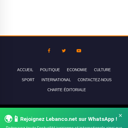
ACCUEIL
POLITIQUE
ECONOMIE
CULTURE
SPORT
INTERNATIONAL
CONTACTEZ-NOUS
CHARTE ÉDITORIALE
Copyright © 2010-2026 lebanco.net - Tous droits de reproduction
×
🌍📱
Rejoignez Lebanco.net sur WhatsApp !
réservés - All rights reserved.