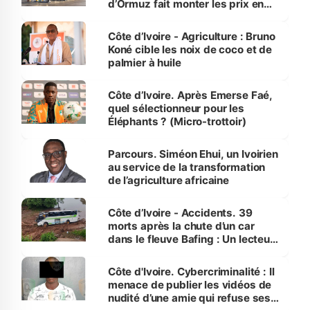
d’Ormuz fait monter les prix en
Côte d’Ivoire
Côte d’Ivoire - Agriculture : Bruno
Koné cible les noix de coco et de
palmier à huile
Côte d’Ivoire. Après Emerse Faé,
quel sélectionneur pour les
Éléphants ? (Micro-trottoir)
Parcours. Siméon Ehui, un Ivoirien
au service de la transformation
de l’agriculture africaine
Côte d’Ivoire - Accidents. 39
morts après la chute d’un car
dans le fleuve Bafing : Un lecteur
dénonce la légèreté du ministère
des Transports
Côte d'Ivoire. Cybercriminalité : Il
menace de publier les vidéos de
nudité d’une amie qui refuse ses