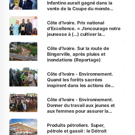
Infantino aurait gagné dans la
vente de la Coupe du monde
révélé
Côte d’Ivoire. Prix national
d’Excellence. « J’encourage notre
jeunesse à (…) cultiver la
compétence et l’intégrité »
(Alassane Ouattara
Côte d'Ivoire. Sur la route de
Bingerville, après pluies et
inondations (Reportage)
Côte d’Ivoire - Environnement.
Quand les forêts sacrées
inspirent dans les actions de
reboisement
Côte d’Ivoire - Environnement.
Donner du travail aux jeunes et
aux femmes pour assurer la
protection des espèces
menacées
Produits pétroliers. Super,
pétrole et gasoil : le Détroit