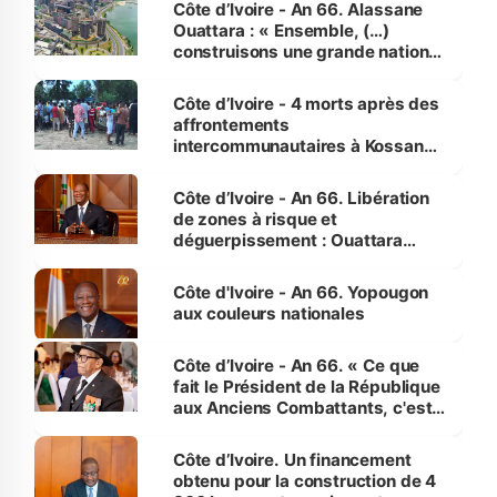
Côte d’Ivoire - An 66. Alassane
Ouattara : « Ensemble, (…)
construisons une grande nation
pour nous-mêmes et pour les
générations futures »
Côte d’Ivoire - 4 morts après des
affrontements
intercommunautaires à Kossandji
(Alepé) - Notre correspondant au
milieu des sinistrés
Côte d’Ivoire - An 66. Libération
de zones à risque et
déguerpissement : Ouattara
assure du « strict respect de
l'Etat de droit pour préserver les
Côte d'Ivoire - An 66. Yopougon
vies humaines »
aux couleurs nationales
Côte d’Ivoire - An 66. « Ce que
fait le Président de la République
aux Anciens Combattants, c'est
inédit » (Cne Yassoungo Koné ®)
Côte d’Ivoire. Un financement
obtenu pour la construction de 4