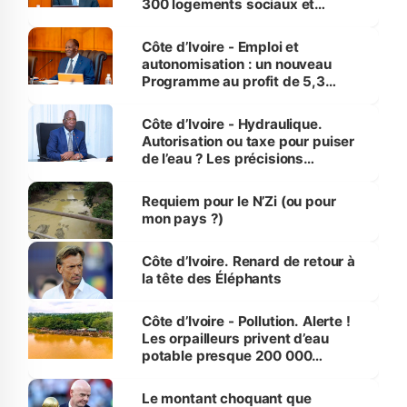
300 logements sociaux et
économiques à Abidjan, Bouaké
et Yamoussoukro
Côte d’Ivoire - Emploi et
autonomisation : un nouveau
Programme au profit de 5,3
millions de jeunes
Côte d’Ivoire - Hydraulique.
Autorisation ou taxe pour puiser
de l’eau ? Les précisions
d’Assahoré
Requiem pour le N’Zi (ou pour
mon pays ?)
Côte d’Ivoire. Renard de retour à
la tête des Éléphants
Côte d’Ivoire - Pollution. Alerte !
Les orpailleurs privent d’eau
potable presque 200 000
habitants autour d’Agboville
Le montant choquant que