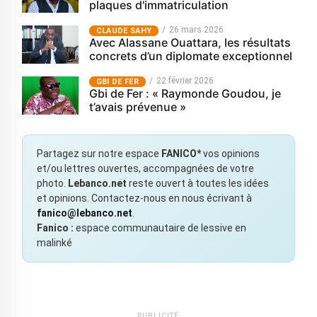
plaques d'immatriculation
26 mars 2026
CLAUDE SAHY
Avec Alassane Ouattara, les résultats
concrets d’un diplomate exceptionnel
22 février 2026
GBI DE FER
Gbi de Fer : « Raymonde Goudou, je
t’avais prévenue »
Partagez sur notre espace
FANICO*
vos opinions
et/ou lettres ouvertes, accompagnées de votre
photo.
Lebanco.net
reste ouvert à toutes les idées
et opinions. Contactez-nous en nous écrivant à
fanico@lebanco.net
.
Fanico :
espace communautaire de lessive en
malinké
PUBLICITÉ