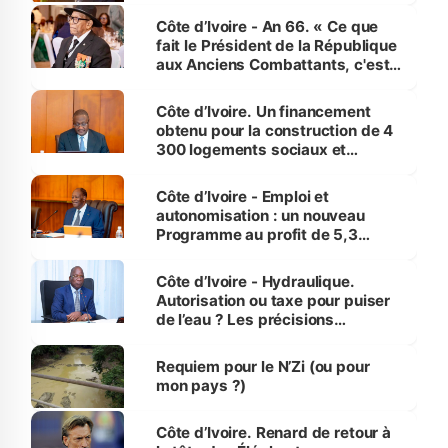
Côte d’Ivoire - An 66. « Ce que
fait le Président de la République
aux Anciens Combattants, c'est
inédit » (Cne Yassoungo Koné ®)
Côte d’Ivoire. Un financement
obtenu pour la construction de 4
300 logements sociaux et
économiques à Abidjan, Bouaké
et Yamoussoukro
Côte d’Ivoire - Emploi et
autonomisation : un nouveau
Programme au profit de 5,3
millions de jeunes
Côte d’Ivoire - Hydraulique.
Autorisation ou taxe pour puiser
de l’eau ? Les précisions
d’Assahoré
Requiem pour le N’Zi (ou pour
mon pays ?)
Côte d’Ivoire. Renard de retour à