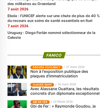
des militaires au Groenland
7 août 2026
Ebola : l’UNICEF alerte sur une chute de plus de 40 %
du recours aux soins de santé essentiels en Ituri
7 août 2026
Uruguay : Diego Forlán nommé sélectionneur de la
Celeste
FANICO
31 mars 2026
‎DAOUDA COULIBALY
Non à l'exposition publique des
plaques d'immatriculation
26 mars 2026
CLAUDE SAHY
Avec Alassane Ouattara, les résultats
concrets d’un diplomate exceptionnel
22 février 2026
GBI DE FER
Gbi de Fer : « Raymonde Goudou, je