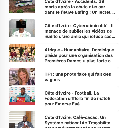
Côte d’Ivoire - Accidents. 39
morts après la chute d’un car
dans le fleuve Bafing : Un lecteur
dénonce la légèreté du ministère
des Transports
Côte d'Ivoire. Cybercriminalité : Il
menace de publier les vidéos de
nudité d’une amie qui refuse ses
avances
Afrique - Humanitaire. Dominique
plaide pour une organisation des
Premières Dames « plus forte et
influente, dont l'impact s'affirme
sur la scène internationale »
TF1 : une photo fake qui fait des
vagues
Côte d’Ivoire - Football. La
Fédération siffle la fin de match
pour Emerse Faé
Côte d’Ivoire. Café-cacao: Un
Système national de Traçabilité