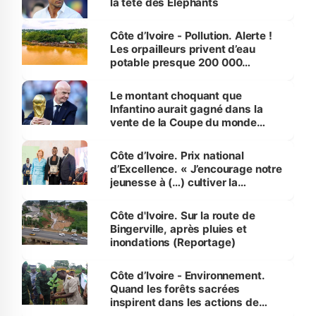
la tête des Éléphants
Côte d’Ivoire - Pollution. Alerte !
Les orpailleurs privent d’eau
potable presque 200 000
habitants autour d’Agboville
Le montant choquant que
Infantino aurait gagné dans la
vente de la Coupe du monde
révélé
Côte d’Ivoire. Prix national
d’Excellence. « J’encourage notre
jeunesse à (…) cultiver la
compétence et l’intégrité »
(Alassane Ouattara
Côte d'Ivoire. Sur la route de
Bingerville, après pluies et
inondations (Reportage)
Côte d’Ivoire - Environnement.
Quand les forêts sacrées
inspirent dans les actions de
reboisement