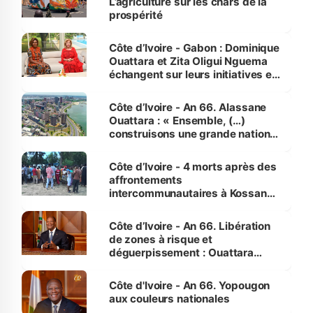
L’agriculture sur les chars de la
prospérité
Côte d’Ivoire - Gabon : Dominique
Ouattara et Zita Oligui Nguema
échangent sur leurs initiatives en
faveur des femmes et des
enfants
Côte d’Ivoire - An 66. Alassane
Ouattara : « Ensemble, (…)
construisons une grande nation
pour nous-mêmes et pour les
générations futures »
Côte d’Ivoire - 4 morts après des
affrontements
intercommunautaires à Kossandji
(Alepé) - Notre correspondant au
milieu des sinistrés
Côte d’Ivoire - An 66. Libération
de zones à risque et
déguerpissement : Ouattara
assure du « strict respect de
l'Etat de droit pour préserver les
Côte d'Ivoire - An 66. Yopougon
vies humaines »
aux couleurs nationales