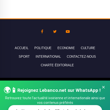
ACCUEIL
POLITIQUE
ECONOMIE
CULTURE
SPORT
INTERNATIONAL
CONTACTEZ-NOUS
CHARTE ÉDITORIALE
Copyright © 2010-2026 lebanco.net - Tous droits de reproduction
×
🌍📱
Rejoignez Lebanco.net sur WhatsApp !
réservés - All rights reserved.
Retrouvez toute l'actualité ivoirienne et internationale ainsi que
vos contenus préférés