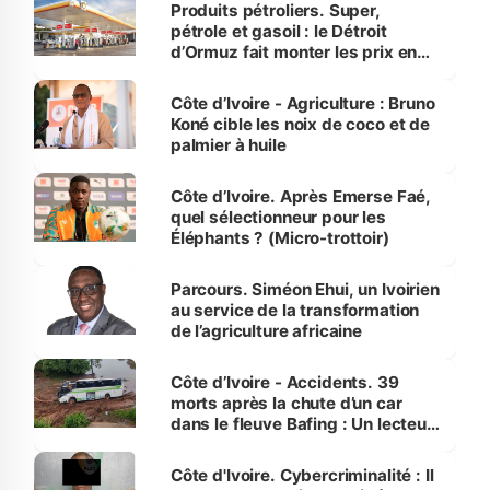
menacées
Produits pétroliers. Super,
pétrole et gasoil : le Détroit
d’Ormuz fait monter les prix en
Côte d’Ivoire
Côte d’Ivoire - Agriculture : Bruno
Koné cible les noix de coco et de
palmier à huile
Côte d’Ivoire. Après Emerse Faé,
quel sélectionneur pour les
Éléphants ? (Micro-trottoir)
Parcours. Siméon Ehui, un Ivoirien
au service de la transformation
de l’agriculture africaine
Côte d’Ivoire - Accidents. 39
morts après la chute d’un car
dans le fleuve Bafing : Un lecteur
dénonce la légèreté du ministère
des Transports
Côte d'Ivoire. Cybercriminalité : Il