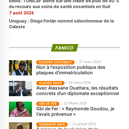
Ebola : l’UNICEF alerte sur une chute de plus de 40 %
du recours aux soins de santé essentiels en Ituri
7 août 2026
Uruguay : Diego Forlán nommé sélectionneur de la
Celeste
FANICO
31 mars 2026
‎DAOUDA COULIBALY
Non à l'exposition publique des
plaques d'immatriculation
26 mars 2026
CLAUDE SAHY
Avec Alassane Ouattara, les résultats
concrets d’un diplomate exceptionnel
22 février 2026
GBI DE FER
Gbi de Fer : « Raymonde Goudou, je
t’avais prévenue »
12 janvier 2026
MANDIAYE GAYE