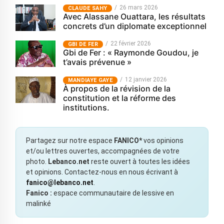
26 mars 2026
CLAUDE SAHY
Avec Alassane Ouattara, les résultats
concrets d’un diplomate exceptionnel
22 février 2026
GBI DE FER
Gbi de Fer : « Raymonde Goudou, je
t’avais prévenue »
12 janvier 2026
MANDIAYE GAYE
À propos de la révision de la
constitution et la réforme des
institutions.
Partagez sur notre espace
FANICO*
vos opinions
et/ou lettres ouvertes, accompagnées de votre
photo.
Lebanco.net
reste ouvert à toutes les idées
et opinions. Contactez-nous en nous écrivant à
fanico@lebanco.net
.
Fanico :
espace communautaire de lessive en
malinké