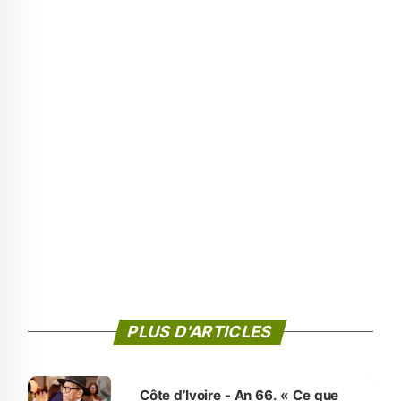
PLUS D'ARTICLES
Côte d’Ivoire - An 66. « Ce que