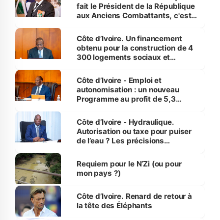
fait le Président de la République
aux Anciens Combattants, c'est
inédit » (Cne Yassoungo Koné ®)
Côte d’Ivoire. Un financement
obtenu pour la construction de 4
300 logements sociaux et
économiques à Abidjan, Bouaké
et Yamoussoukro
Côte d’Ivoire - Emploi et
autonomisation : un nouveau
Programme au profit de 5,3
millions de jeunes
Côte d’Ivoire - Hydraulique.
Autorisation ou taxe pour puiser
de l’eau ? Les précisions
d’Assahoré
Requiem pour le N’Zi (ou pour
mon pays ?)
Côte d’Ivoire. Renard de retour à
la tête des Éléphants