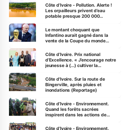
Côte d’Ivoire - Pollution. Alerte !
Les orpailleurs privent d’eau
potable presque 200 000
habitants autour d’Agboville
Le montant choquant que
Infantino aurait gagné dans la
vente de la Coupe du monde
révélé
Côte d’Ivoire. Prix national
d’Excellence. « J’encourage notre
jeunesse à (…) cultiver la
compétence et l’intégrité »
(Alassane Ouattara
Côte d'Ivoire. Sur la route de
Bingerville, après pluies et
inondations (Reportage)
Côte d’Ivoire - Environnement.
Quand les forêts sacrées
inspirent dans les actions de
reboisement
Côte d’Ivoire - Environnement.