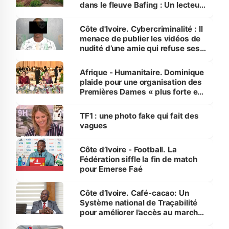
dans le fleuve Bafing : Un lecteur
dénonce la légèreté du ministère
des Transports
Côte d'Ivoire. Cybercriminalité : Il
menace de publier les vidéos de
nudité d’une amie qui refuse ses
avances
Afrique - Humanitaire. Dominique
plaide pour une organisation des
Premières Dames « plus forte et
influente, dont l'impact s'affirme
sur la scène internationale »
TF1 : une photo fake qui fait des
vagues
Côte d’Ivoire - Football. La
Fédération siffle la fin de match
pour Emerse Faé
Côte d’Ivoire. Café-cacao: Un
Système national de Traçabilité
pour améliorer l’accès au marché
international