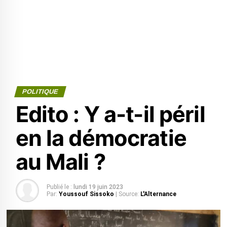
POLITIQUE
Edito : Y a-t-il péril
en la démocratie
au Mali ?
Publié le :
lundi 19 juin 2023
Par:
Youssouf Sissoko
| Source:
L'Alternance