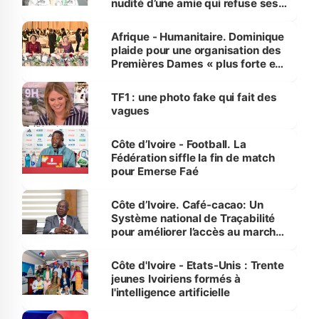
nudité d’une amie qui refuse ses
avances
Afrique - Humanitaire. Dominique
plaide pour une organisation des
Premières Dames « plus forte et
influente, dont l'impact s'affirme
sur la scène internationale »
TF1 : une photo fake qui fait des
vagues
Côte d’Ivoire - Football. La
Fédération siffle la fin de match
pour Emerse Faé
Côte d’Ivoire. Café-cacao: Un
Système national de Traçabilité
pour améliorer l’accès au marché
international
Côte d'Ivoire - Etats-Unis : Trente
jeunes Ivoiriens formés à
l'intelligence artificielle