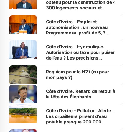
obtenu pour la construction de 4
300 logements sociaux et
économiques à Abidjan, Bouaké
et Yamoussoukro
Côte d’Ivoire - Emploi et
autonomisation : un nouveau
Programme au profit de 5,3
millions de jeunes
Côte d’Ivoire - Hydraulique.
Autorisation ou taxe pour puiser
de l’eau ? Les précisions
d’Assahoré
Requiem pour le N’Zi (ou pour
mon pays ?)
Côte d’Ivoire. Renard de retour à
la tête des Éléphants
Côte d’Ivoire - Pollution. Alerte !
Les orpailleurs privent d’eau
potable presque 200 000
habitants autour d’Agboville