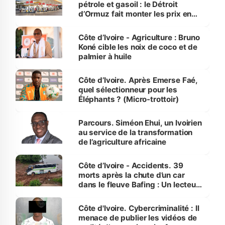
pétrole et gasoil : le Détroit
d’Ormuz fait monter les prix en
Côte d’Ivoire
Côte d’Ivoire - Agriculture : Bruno
Koné cible les noix de coco et de
palmier à huile
Côte d’Ivoire. Après Emerse Faé,
quel sélectionneur pour les
Éléphants ? (Micro-trottoir)
Parcours. Siméon Ehui, un Ivoirien
au service de la transformation
de l’agriculture africaine
Côte d’Ivoire - Accidents. 39
morts après la chute d’un car
dans le fleuve Bafing : Un lecteur
dénonce la légèreté du ministère
des Transports
Côte d'Ivoire. Cybercriminalité : Il
menace de publier les vidéos de