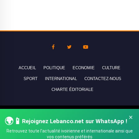
ACCUEIL
POLITIQUE
ECONOMIE
CULTURE
SPORT
INTERNATIONAL
CONTACTEZ-NOUS
CHARTE ÉDITORIALE
Copyright © 2010-2026 lebanco.net - Tous droits de reproduction
×
🌍📱
réservés - All rights reserved.
Rejoignez Lebanco.net sur WhatsApp !
Retrouvez toute l'actualité ivoirienne et internationale ainsi que
vos contenus préférés