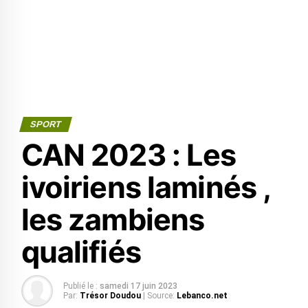
SPORT
CAN 2023 : Les
ivoiriens laminés ,
les zambiens
qualifiés
Publié le :
samedi 17 juin 2023
Par:
Trésor Doudou
| Source:
Lebanco.net