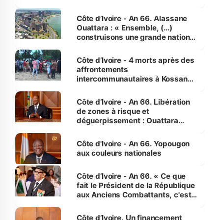
faveur des femmes et des
enfants
Côte d’Ivoire - An 66. Alassane
Ouattara : « Ensemble, (…)
construisons une grande nation
pour nous-mêmes et pour les
générations futures »
Côte d’Ivoire - 4 morts après des
affrontements
intercommunautaires à Kossandji
(Alepé) - Notre correspondant au
milieu des sinistrés
Côte d’Ivoire - An 66. Libération
de zones à risque et
déguerpissement : Ouattara
assure du « strict respect de
l'Etat de droit pour préserver les
Côte d'Ivoire - An 66. Yopougon
vies humaines »
aux couleurs nationales
Côte d’Ivoire - An 66. « Ce que
fait le Président de la République
aux Anciens Combattants, c'est
inédit » (Cne Yassoungo Koné ®)
Côte d’Ivoire. Un financement