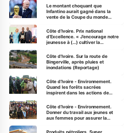
Le montant choquant que
Infantino aurait gagné dans la
vente de la Coupe du monde
révélé
Côte d’Ivoire. Prix national
d’Excellence. « J’encourage notre
jeunesse à (…) cultiver la
compétence et l’intégrité »
(Alassane Ouattara
Côte d'Ivoire. Sur la route de
Bingerville, après pluies et
inondations (Reportage)
Côte d’Ivoire - Environnement.
Quand les forêts sacrées
inspirent dans les actions de
reboisement
Côte d’Ivoire - Environnement.
Donner du travail aux jeunes et
aux femmes pour assurer la
protection des espèces
menacées
Produits pétroliers. Super,