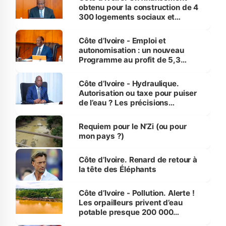
obtenu pour la construction de 4
300 logements sociaux et
économiques à Abidjan, Bouaké
et Yamoussoukro
Côte d’Ivoire - Emploi et
autonomisation : un nouveau
Programme au profit de 5,3
millions de jeunes
Côte d’Ivoire - Hydraulique.
Autorisation ou taxe pour puiser
de l’eau ? Les précisions
d’Assahoré
Requiem pour le N’Zi (ou pour
mon pays ?)
Côte d’Ivoire. Renard de retour à
la tête des Éléphants
Côte d’Ivoire - Pollution. Alerte !
Les orpailleurs privent d’eau
potable presque 200 000
habitants autour d’Agboville