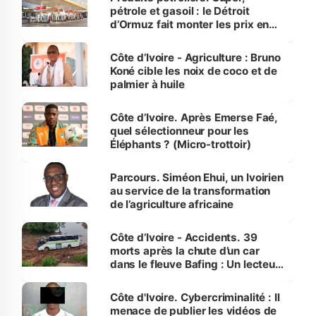
pétrole et gasoil : le Détroit
d’Ormuz fait monter les prix en
Côte d’Ivoire
Côte d’Ivoire - Agriculture : Bruno
Koné cible les noix de coco et de
palmier à huile
Côte d’Ivoire. Après Emerse Faé,
quel sélectionneur pour les
Éléphants ? (Micro-trottoir)
Parcours. Siméon Ehui, un Ivoirien
au service de la transformation
de l’agriculture africaine
Côte d’Ivoire - Accidents. 39
morts après la chute d’un car
dans le fleuve Bafing : Un lecteur
dénonce la légèreté du ministère
des Transports
Côte d'Ivoire. Cybercriminalité : Il
menace de publier les vidéos de