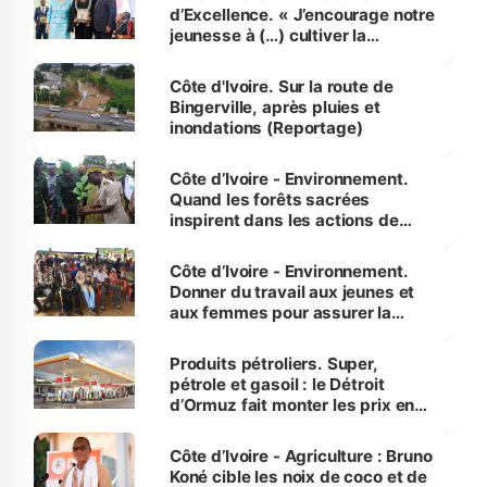
d’Excellence. « J’encourage notre
jeunesse à (…) cultiver la
compétence et l’intégrité »
(Alassane Ouattara
Côte d'Ivoire. Sur la route de
Bingerville, après pluies et
inondations (Reportage)
Côte d’Ivoire - Environnement.
Quand les forêts sacrées
inspirent dans les actions de
reboisement
Côte d’Ivoire - Environnement.
Donner du travail aux jeunes et
aux femmes pour assurer la
protection des espèces
menacées
Produits pétroliers. Super,
pétrole et gasoil : le Détroit
d’Ormuz fait monter les prix en
Côte d’Ivoire
Côte d’Ivoire - Agriculture : Bruno
Koné cible les noix de coco et de