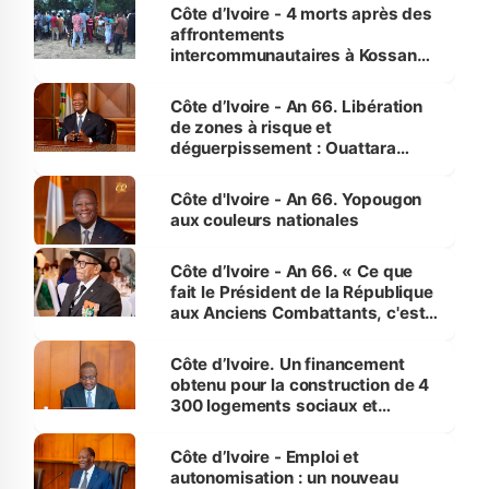
générations futures »
Côte d’Ivoire - 4 morts après des
affrontements
intercommunautaires à Kossandji
(Alepé) - Notre correspondant au
milieu des sinistrés
Côte d’Ivoire - An 66. Libération
de zones à risque et
déguerpissement : Ouattara
assure du « strict respect de
l'Etat de droit pour préserver les
Côte d'Ivoire - An 66. Yopougon
vies humaines »
aux couleurs nationales
Côte d’Ivoire - An 66. « Ce que
fait le Président de la République
aux Anciens Combattants, c'est
inédit » (Cne Yassoungo Koné ®)
Côte d’Ivoire. Un financement
obtenu pour la construction de 4
300 logements sociaux et
économiques à Abidjan, Bouaké
et Yamoussoukro
Côte d’Ivoire - Emploi et
autonomisation : un nouveau