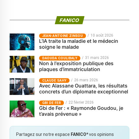
FANICO
10 août 2026
JEAN-ANTOINE ZINSOU
L’IA traite la maladie et le médecin
soigne le malade
31 mars 2026
‎DAOUDA COULIBALY
Non à l'exposition publique des
plaques d'immatriculation
26 mars 2026
CLAUDE SAHY
Avec Alassane Ouattara, les résultats
concrets d’un diplomate exceptionnel
22 février 2026
GBI DE FER
Gbi de Fer : « Raymonde Goudou, je
t’avais prévenue »
Partagez sur notre espace
FANICO*
vos opinions