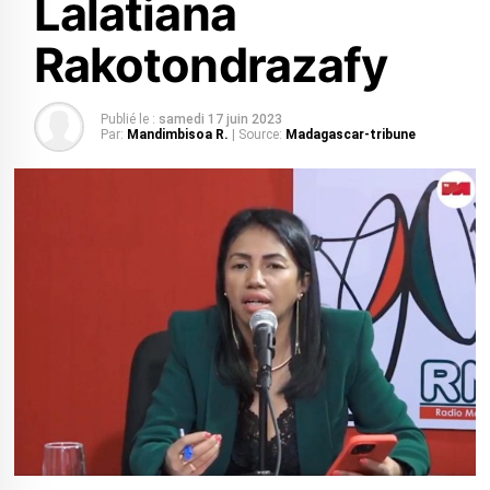
Lalatiana
Rakotondrazafy
Publié le :
samedi 17 juin 2023
Par:
Mandimbisoa R.
| Source:
Madagascar-tribune