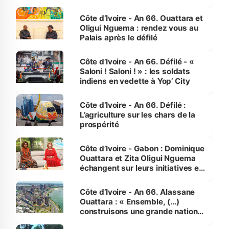
made in Côte d'Ivoire
Côte d’Ivoire - An 66. Ouattara et
Oligui Nguema : rendez vous au
Palais après le défilé
Côte d’Ivoire - An 66. Défilé - «
Saloni ! Saloni ! » : les soldats
indiens en vedette à Yop’ City
Côte d’Ivoire - An 66. Défilé :
L’agriculture sur les chars de la
prospérité
Côte d’Ivoire - Gabon : Dominique
Ouattara et Zita Oligui Nguema
échangent sur leurs initiatives en
faveur des femmes et des
enfants
Côte d’Ivoire - An 66. Alassane
Ouattara : « Ensemble, (…)
construisons une grande nation
pour nous-mêmes et pour les