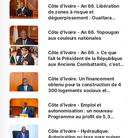
milieu des sinistrés
Côte d’Ivoire - An 66. Libération
de zones à risque et
déguerpissement : Ouattara
assure du « strict respect de
l'Etat de droit pour préserver les
Côte d'Ivoire - An 66. Yopougon
vies humaines »
aux couleurs nationales
Côte d’Ivoire - An 66. « Ce que
fait le Président de la République
aux Anciens Combattants, c'est
inédit » (Cne Yassoungo Koné ®)
Côte d’Ivoire. Un financement
obtenu pour la construction de 4
300 logements sociaux et
économiques à Abidjan, Bouaké
et Yamoussoukro
Côte d’Ivoire - Emploi et
autonomisation : un nouveau
Programme au profit de 5,3
millions de jeunes
Côte d’Ivoire - Hydraulique.
Autorisation ou taxe pour puiser