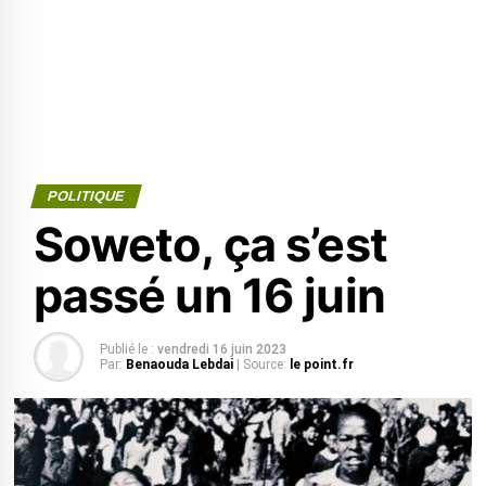
POLITIQUE
Soweto, ça s’est
passé un 16 juin
Publié le :
vendredi 16 juin 2023
Par:
Benaouda Lebdai
| Source:
le point.fr