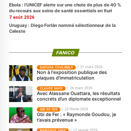
Ebola : l’UNICEF alerte sur une chute de plus de 40 %
du recours aux soins de santé essentiels en Ituri
7 août 2026
Uruguay : Diego Forlán nommé sélectionneur de la
Celeste
FANICO
31 mars 2026
‎DAOUDA COULIBALY
Non à l'exposition publique des
plaques d'immatriculation
26 mars 2026
CLAUDE SAHY
Avec Alassane Ouattara, les résultats
concrets d’un diplomate exceptionnel
22 février 2026
GBI DE FER
Gbi de Fer : « Raymonde Goudou, je
t’avais prévenue »
12 janvier 2026
MANDIAYE GAYE