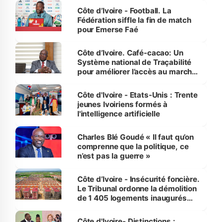
Côte d’Ivoire - Football. La
Fédération siffle la fin de match
pour Emerse Faé
Côte d’Ivoire. Café-cacao: Un
Système national de Traçabilité
pour améliorer l’accès au marché
international
Côte d'Ivoire - Etats-Unis : Trente
jeunes Ivoiriens formés à
l'intelligence artificielle
Charles Blé Goudé « Il faut qu’on
comprenne que la politique, ce
n’est pas la guerre »
Côte d’Ivoire - Insécurité foncière.
Le Tribunal ordonne la démolition
de 1 405 logements inaugurés
par le Premier ministre à Grand-
Bassam
Côte d'Ivoire- Distinctions :