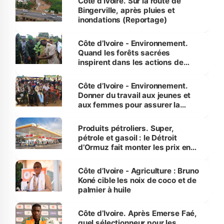
Côte d'Ivoire. Sur la route de
Bingerville, après pluies et
inondations (Reportage)
Côte d’Ivoire - Environnement.
Quand les forêts sacrées
inspirent dans les actions de
reboisement
Côte d’Ivoire - Environnement.
Donner du travail aux jeunes et
aux femmes pour assurer la
protection des espèces
menacées
Produits pétroliers. Super,
pétrole et gasoil : le Détroit
d’Ormuz fait monter les prix en
Côte d’Ivoire
Côte d’Ivoire - Agriculture : Bruno
Koné cible les noix de coco et de
palmier à huile
Côte d’Ivoire. Après Emerse Faé,
quel sélectionneur pour les