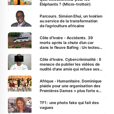
Éléphants ? (Micro-trottoir)
Parcours. Siméon Ehui, un Ivoirien
au service de la transformation
de l’agriculture africaine
Côte d’Ivoire - Accidents. 39
morts après la chute d’un car
dans le fleuve Bafing : Un lecteur
dénonce la légèreté du ministère
des Transports
Côte d'Ivoire. Cybercriminalité : Il
menace de publier les vidéos de
nudité d’une amie qui refuse ses
avances
Afrique - Humanitaire. Dominique
plaide pour une organisation des
Premières Dames « plus forte et
influente, dont l'impact s'affirme
sur la scène internationale »
TF1 : une photo fake qui fait des
vagues