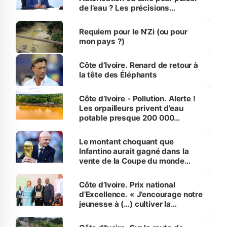
de l’eau ? Les précisions
d’Assahoré
Requiem pour le N’Zi (ou pour
mon pays ?)
Côte d’Ivoire. Renard de retour à
la tête des Éléphants
Côte d’Ivoire - Pollution. Alerte !
Les orpailleurs privent d’eau
potable presque 200 000
habitants autour d’Agboville
Le montant choquant que
Infantino aurait gagné dans la
vente de la Coupe du monde
révélé
Côte d’Ivoire. Prix national
d’Excellence. « J’encourage notre
jeunesse à (…) cultiver la
compétence et l’intégrité »
(Alassane Ouattara