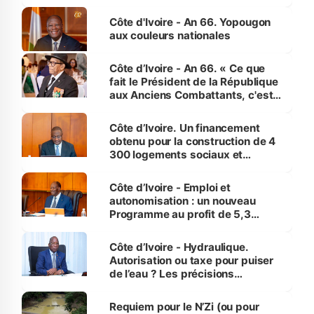
assure du « strict respect de
l'Etat de droit pour préserver les
Côte d'Ivoire - An 66. Yopougon
vies humaines »
aux couleurs nationales
Côte d’Ivoire - An 66. « Ce que
fait le Président de la République
aux Anciens Combattants, c'est
inédit » (Cne Yassoungo Koné ®)
Côte d’Ivoire. Un financement
obtenu pour la construction de 4
300 logements sociaux et
économiques à Abidjan, Bouaké
et Yamoussoukro
Côte d’Ivoire - Emploi et
autonomisation : un nouveau
Programme au profit de 5,3
millions de jeunes
Côte d’Ivoire - Hydraulique.
Autorisation ou taxe pour puiser
de l’eau ? Les précisions
d’Assahoré
Requiem pour le N’Zi (ou pour