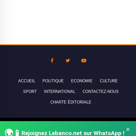
ACCUEIL
POLITIQUE
ECONOMIE
CULTURE
SPORT
INTERNATIONAL
CONTACTEZ-NOUS
CHARTE ÉDITORIALE
Copyright © 2010-2026 lebanco.net - Tous droits de reproduction
×
🌍📱
Rejoignez Lebanco.net sur WhatsApp !
réservés - All rights reserved.