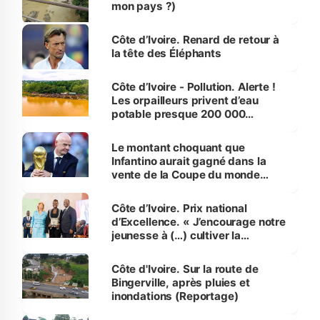
mon pays ?)
Côte d’Ivoire. Renard de retour à
la tête des Éléphants
Côte d’Ivoire - Pollution. Alerte !
Les orpailleurs privent d’eau
potable presque 200 000
habitants autour d’Agboville
Le montant choquant que
Infantino aurait gagné dans la
vente de la Coupe du monde
révélé
Côte d’Ivoire. Prix national
d’Excellence. « J’encourage notre
jeunesse à (…) cultiver la
compétence et l’intégrité »
(Alassane Ouattara
Côte d'Ivoire. Sur la route de
Bingerville, après pluies et
inondations (Reportage)