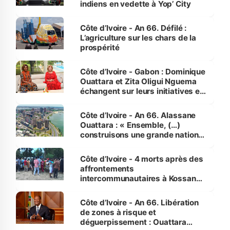
indiens en vedette à Yop’ City
Côte d’Ivoire - An 66. Défilé :
L’agriculture sur les chars de la
prospérité
Côte d’Ivoire - Gabon : Dominique
Ouattara et Zita Oligui Nguema
échangent sur leurs initiatives en
faveur des femmes et des
enfants
Côte d’Ivoire - An 66. Alassane
Ouattara : « Ensemble, (…)
construisons une grande nation
pour nous-mêmes et pour les
générations futures »
Côte d’Ivoire - 4 morts après des
affrontements
intercommunautaires à Kossandji
(Alepé) - Notre correspondant au
milieu des sinistrés
Côte d’Ivoire - An 66. Libération
de zones à risque et
déguerpissement : Ouattara