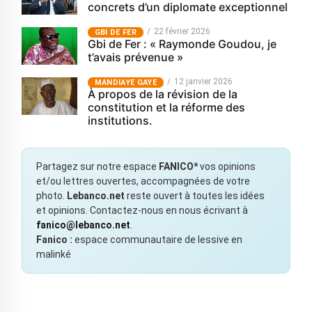
concrets d’un diplomate exceptionnel
22 février 2026
GBI DE FER
Gbi de Fer : « Raymonde Goudou, je
t’avais prévenue »
12 janvier 2026
MANDIAYE GAYE
À propos de la révision de la
constitution et la réforme des
institutions.
Partagez sur notre espace
FANICO*
vos opinions
et/ou lettres ouvertes, accompagnées de votre
photo.
Lebanco.net
reste ouvert à toutes les idées
et opinions. Contactez-nous en nous écrivant à
fanico@lebanco.net
.
Fanico :
espace communautaire de lessive en
malinké