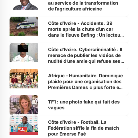
au service de la transformation
de l’agriculture africaine
Côte d’Ivoire - Accidents. 39
morts après la chute d’un car
dans le fleuve Bafing : Un lecteur
dénonce la légèreté du ministère
des Transports
Côte d'Ivoire. Cybercriminalité : Il
menace de publier les vidéos de
nudité d’une amie qui refuse ses
avances
Afrique - Humanitaire. Dominique
plaide pour une organisation des
Premières Dames « plus forte et
influente, dont l'impact s'affirme
sur la scène internationale »
TF1 : une photo fake qui fait des
vagues
Côte d’Ivoire - Football. La
Fédération siffle la fin de match
pour Emerse Faé