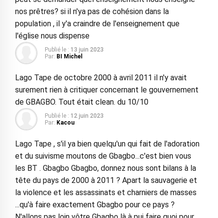
nos prêtres? si il n'ya pas de cohésion dans la
population , il y'a craindre de l'enseignement que
l'église nous dispense
Publié le :
13 juin 2023
Par:
BI Michel
Lago Tape de octobre 2000 à avril 2011 il n'y avait
surement rien à critiquer concernant le gouvernement
de GBAGBO. Tout était clean. du 10/10
Publié le :
12 juin 2023
Par:
Kacou
Lago Tape , s'il ya bien quelqu'un qui fait de l'adoration
et du suivisme moutons de Gbagbo...c'est bien vous
les BT . Gbagbo Gbagbo, donnez nous sont bilans à la
tête du pays de 2000 à 2011 ? Apart la sauvagerie et
la violence et les assassinats et charniers de masses
...qu'à faire exactement Gbagbo pour ce pays ?
N'allons pas loin vôtre Gbagbo là à pui faire quoi pour