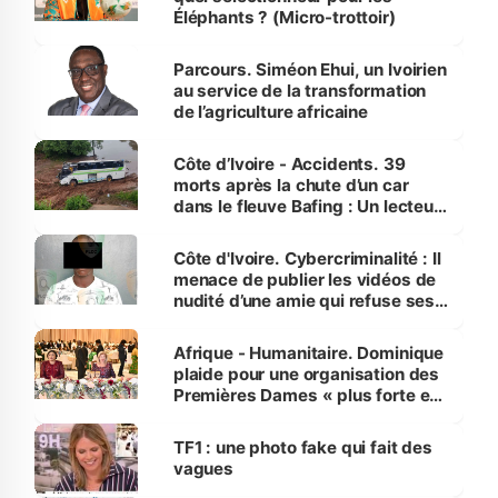
Éléphants ? (Micro-trottoir)
Parcours. Siméon Ehui, un Ivoirien
au service de la transformation
de l’agriculture africaine
Côte d’Ivoire - Accidents. 39
morts après la chute d’un car
dans le fleuve Bafing : Un lecteur
dénonce la légèreté du ministère
des Transports
Côte d'Ivoire. Cybercriminalité : Il
menace de publier les vidéos de
nudité d’une amie qui refuse ses
avances
Afrique - Humanitaire. Dominique
plaide pour une organisation des
Premières Dames « plus forte et
influente, dont l'impact s'affirme
sur la scène internationale »
TF1 : une photo fake qui fait des
vagues