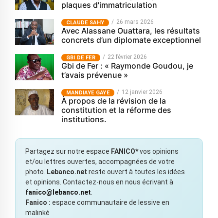
plaques d'immatriculation
26 mars 2026
CLAUDE SAHY
Avec Alassane Ouattara, les résultats
concrets d’un diplomate exceptionnel
22 février 2026
GBI DE FER
Gbi de Fer : « Raymonde Goudou, je
t’avais prévenue »
12 janvier 2026
MANDIAYE GAYE
À propos de la révision de la
constitution et la réforme des
institutions.
Partagez sur notre espace
FANICO*
vos opinions
et/ou lettres ouvertes, accompagnées de votre
photo.
Lebanco.net
reste ouvert à toutes les idées
et opinions. Contactez-nous en nous écrivant à
fanico@lebanco.net
.
Fanico :
espace communautaire de lessive en
malinké