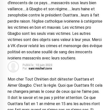
d'innocents de ce pays.....massacrés sous leurs bien
vaillance.....à Gbagbo et son régime......leurs haine et
zenophobie contre le président Ouattara....leurs à fait
perdre raison. l'église catholique ivoirienne à catégorise
les victimes en bon et mauvais. Les victimes pro
Gbagbo sont les seuls vrais victimes. Les autres
victimes sont des objets sans valeur à leur yeux. Merci
à VK d'avoir relaté les crimes et mensonge des évêque
politisé en soutane souillé de sang des innocents
ivoiriens massacrés avec leurs soutiens.
Publié le :
10 juin 2023
Par:
sani michel zoro
Mon cher Tout Chrétien doit détester Ouattara et
Aimer Gbagbo. C'est la règle. Quoi que Ouattara fit cela
ne changera jamais le coeur de ceux qui ne l'aime pas.
Il doit le savoir et ne pas y prêter attention. Ce que
Ouattara fait en 1 an même en 15 ans les autres n'ont
pas fait mais quand on n'aime pas on n'aime pas. Si