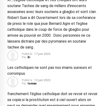
soutane Tachee de sang de milliers d'innocents
assassines avec leurs soutiens a gbagbo et sont clan .
Robert Guei a dit Ouvertement lors de sa conferance
de press le role qua joue Bernard Agre et l'eglise
catholique dans le coup de force de gbagbo pour
arrivee au pouvoir en 2000 . Donc personnes ne ce
laissera distraire par des pyromanes en soutane
tachee de sang .
Publié le :
17 juin 2023
Par:
Xi
Les catholiques ne sont pas nos imams suiveurs et
corrompus
Publié le :
13 juin 2023
Par:
tomas
franchement l'église catholique doit se revoir et revoir
sa copie.si la prostitution est à ciel ouvert alors on
peut se demander quel enseignement nous enseigne