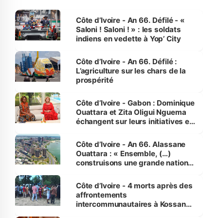
Côte d’Ivoire - An 66. Défilé - «
Saloni ! Saloni ! » : les soldats
indiens en vedette à Yop’ City
Côte d’Ivoire - An 66. Défilé :
L’agriculture sur les chars de la
prospérité
Côte d’Ivoire - Gabon : Dominique
Ouattara et Zita Oligui Nguema
échangent sur leurs initiatives en
faveur des femmes et des
enfants
Côte d’Ivoire - An 66. Alassane
Ouattara : « Ensemble, (…)
construisons une grande nation
pour nous-mêmes et pour les
générations futures »
Côte d’Ivoire - 4 morts après des
affrontements
intercommunautaires à Kossandji
(Alepé) - Notre correspondant au