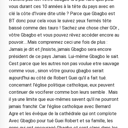
vous durant ces 10 années à la tête du pays avec en
clé la côte d'Ivoire dite utile ? Parce que Gbagbo est
BT donc pour cela vous le suivez yeux fermés tête
baissé comme des tauro ! Sachez une chose cher GOr ,
vôtre Gbagbo et vous pouvez rêvez accéder encore au
pouvoir.....Mais comprennez ceci une fois de plus :
Jamais je dit et j'insiste, jamais Gbagbo sera encore
président de ce pays Jamais. Lui-même Gbagbo le sait.
Cest parce que les autres non pas voulue etre sauvage
comme vous , sinon vôtre gourou gbagbo serait
aujourd'hui au côté de Robert Guei qu'il a fait tué.
concernant l'église politique catholique, eux peuvent
continuer de vociferer comme bon leurs semble . Mais
il ya une limite que eux-mêmes savent qu'il ne pourront
jamais franchir. Car l'église catholique avec Bernard
Agre et les évêque de la cathédrale qui ont complote
Avec Gbagbo pour tué Guei Robert et sa famille, les
gens qui ont encouragé Gbagbo et sont clans dans les