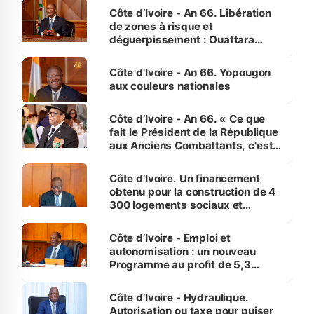
milieu des sinistrés
Côte d’Ivoire - An 66. Libération
de zones à risque et
déguerpissement : Ouattara
assure du « strict respect de
l'Etat de droit pour préserver les
Côte d'Ivoire - An 66. Yopougon
vies humaines »
aux couleurs nationales
Côte d’Ivoire - An 66. « Ce que
fait le Président de la République
aux Anciens Combattants, c'est
inédit » (Cne Yassoungo Koné ®)
Côte d’Ivoire. Un financement
obtenu pour la construction de 4
300 logements sociaux et
économiques à Abidjan, Bouaké
et Yamoussoukro
Côte d’Ivoire - Emploi et
autonomisation : un nouveau
Programme au profit de 5,3
millions de jeunes
Côte d’Ivoire - Hydraulique.
Autorisation ou taxe pour puiser