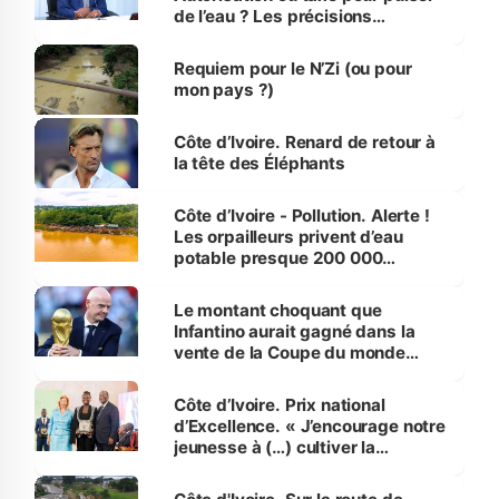
de l’eau ? Les précisions
d’Assahoré
Requiem pour le N’Zi (ou pour
mon pays ?)
Côte d’Ivoire. Renard de retour à
la tête des Éléphants
Côte d’Ivoire - Pollution. Alerte !
Les orpailleurs privent d’eau
potable presque 200 000
habitants autour d’Agboville
Le montant choquant que
Infantino aurait gagné dans la
vente de la Coupe du monde
révélé
Côte d’Ivoire. Prix national
d’Excellence. « J’encourage notre
jeunesse à (…) cultiver la
compétence et l’intégrité »
(Alassane Ouattara