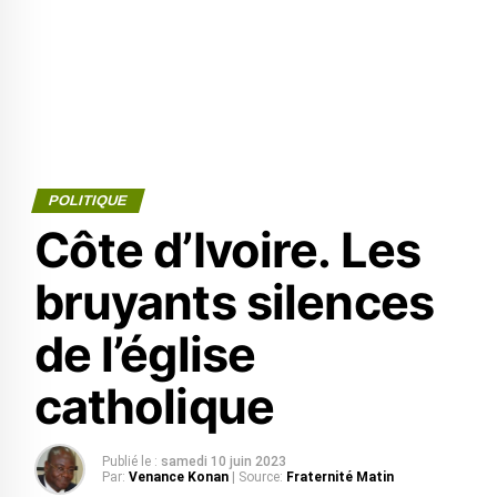
POLITIQUE
Côte d’Ivoire. Les
bruyants silences
de l’église
catholique
Publié le :
samedi 10 juin 2023
Par:
Venance Konan
| Source:
Fraternité Matin