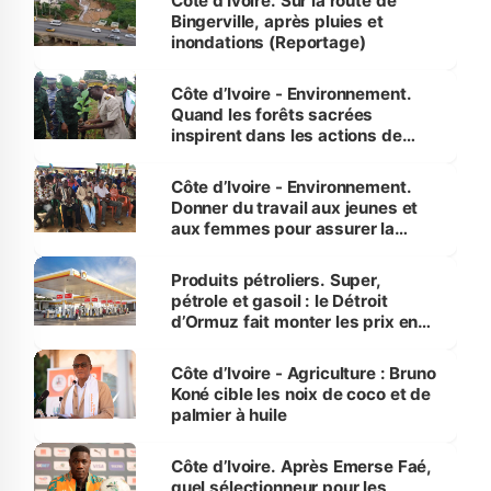
Côte d'Ivoire. Sur la route de
Bingerville, après pluies et
inondations (Reportage)
Côte d’Ivoire - Environnement.
Quand les forêts sacrées
inspirent dans les actions de
reboisement
Côte d’Ivoire - Environnement.
Donner du travail aux jeunes et
aux femmes pour assurer la
protection des espèces
menacées
Produits pétroliers. Super,
pétrole et gasoil : le Détroit
d’Ormuz fait monter les prix en
Côte d’Ivoire
Côte d’Ivoire - Agriculture : Bruno
Koné cible les noix de coco et de
palmier à huile
Côte d’Ivoire. Après Emerse Faé,
quel sélectionneur pour les