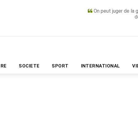
On peut juger de la 
d
PUBLICITÉ
URE
SOCIETE
SPORT
INTERNATIONAL
V