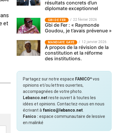
résultats concrets d’un
diplomate exceptionnel
dans
22 février 2026
GBI DE FER
e et
Gbi de Fer : « Raymonde
Goudou, je t’avais prévenue »
12 janvier 2026
MANDIAYE GAYE
À propos de la révision de la
constitution et la réforme
des institutions.
Partagez sur notre espace
FANICO*
vos
opinions et/ou lettres ouvertes,
accompagnées de votre photo.
Lebanco.net
reste ouvert à toutes les
idées et opinions. Contactez-nous en nous
écrivant à
fanico@lebanco.net
.
Fanico :
espace communautaire de lessive
en malinké