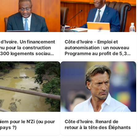
 d’Ivoire. Un financement
Côte d’Ivoire - Emploi et
nu pour la construction
autonomisation : un nouveau
 300 logements sociaux
Programme au profit de 5,3
conomiques à Abidjan,
millions de jeunes
ké et Yamoussoukro
iem pour le N’Zi (ou pour
Côte d’Ivoire. Renard de
pays ?)
retour à la tête des Éléphants