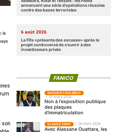
Abéibara, Kidal et Tessalit : les FAMa
annoncent une série d’opérations réussies
contre des bases terroristes
6 août 2026
c le
La Fifa «présente des excuses» après le
 pays
projet controversé de s’ouvrir à des
investisseurs privés
FANICO
Mines
orum
‎DAOUDA COULIBALY
31 mars 2026
Non à l'exposition publique
des plaques
d'immatriculation
s son
26 mars 2026
CLAUDE SAHY
Avec Alassane Ouattara, les
table