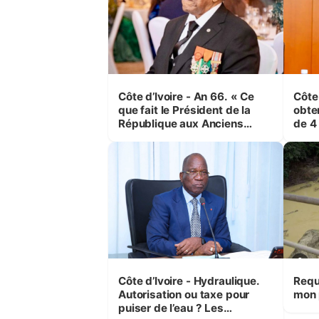
Côte d’Ivoire - An 66. « Ce
Côte
que fait le Président de la
obte
République aux Anciens
de 4
Combattants, c'est inédit »
et é
(Cne Yassoungo Koné ®)
Boua
Côte d’Ivoire - Hydraulique.
Requ
Autorisation ou taxe pour
mon 
puiser de l’eau ? Les