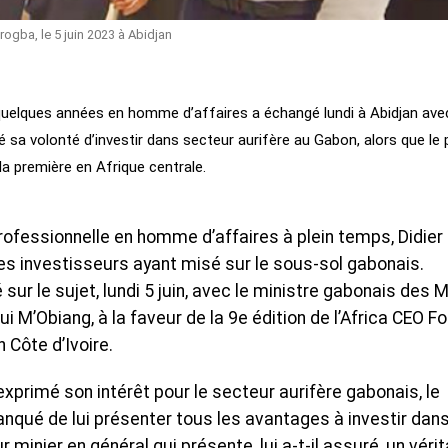
ogba, le 5 juin 2023 à Abidjan
s quelques années en homme d’affaires a échangé lundi à Abidjan ave
é sa volonté d’investir dans secteur aurifère au Gabon, alors que le
 la première en Afrique centrale.
professionnelle en homme d’affaires à plein temps, Didier
es investisseurs ayant misé sur le sous-sol gabonais.
 sur le sujet, lundi 5 juin, avec le ministre gabonais des 
i M’Obiang, à la faveur de la 9e édition de l’Africa CEO F
 Côte d’Ivoire.
 exprimé son intérêt pour le secteur aurifère gabonais, le
ué de lui présenter tous les avantages à investir dan
 minier en général qui présente, lui a-t-il assuré, un véri