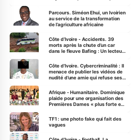
Parcours. Siméon Ehui, un Ivoirien
au service de la transformation
de l’agriculture africaine
Côte d’Ivoire - Accidents. 39
morts après la chute d’un car
dans le fleuve Bafing : Un lecteur
dénonce la légèreté du ministère
des Transports
Côte d'Ivoire. Cybercriminalité : Il
menace de publier les vidéos de
nudité d’une amie qui refuse ses
avances
Afrique - Humanitaire. Dominique
plaide pour une organisation des
Premières Dames « plus forte et
influente, dont l'impact s'affirme
sur la scène internationale »
TF1 : une photo fake qui fait des
vagues
Côte d’Ivoire - Football. La