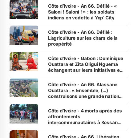
Côte d’Ivoire - An 66. Défilé - «
Saloni ! Saloni ! » : les soldats
indiens en vedette à Yop’ City
Côte d’Ivoire - An 66. Défilé :
L’agriculture sur les chars de la
prospérité
Côte d’Ivoire - Gabon : Dominique
Ouattara et Zita Oligui Nguema
échangent sur leurs initiatives en
faveur des femmes et des
enfants
Côte d’Ivoire - An 66. Alassane
Ouattara : « Ensemble, (…)
construisons une grande nation
pour nous-mêmes et pour les
générations futures »
Côte d’Ivoire - 4 morts après des
affrontements
intercommunautaires à Kossandji
(Alepé) - Notre correspondant au
milieu des sinistrés
Côte d’Ivoire - An 66. Libération