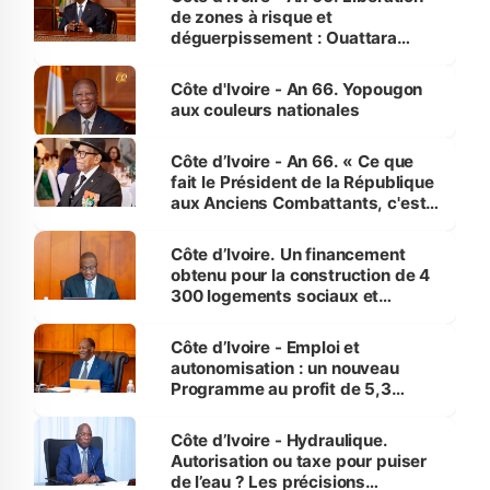
de zones à risque et
déguerpissement : Ouattara
assure du « strict respect de
l'Etat de droit pour préserver les
Côte d'Ivoire - An 66. Yopougon
vies humaines »
aux couleurs nationales
Côte d’Ivoire - An 66. « Ce que
fait le Président de la République
aux Anciens Combattants, c'est
inédit » (Cne Yassoungo Koné ®)
Côte d’Ivoire. Un financement
obtenu pour la construction de 4
300 logements sociaux et
économiques à Abidjan, Bouaké
et Yamoussoukro
Côte d’Ivoire - Emploi et
autonomisation : un nouveau
Programme au profit de 5,3
millions de jeunes
Côte d’Ivoire - Hydraulique.
Autorisation ou taxe pour puiser
de l’eau ? Les précisions