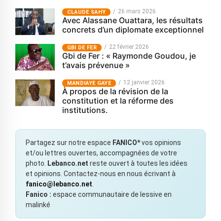
26 mars 2026
CLAUDE SAHY
Avec Alassane Ouattara, les résultats
concrets d’un diplomate exceptionnel
22 février 2026
GBI DE FER
Gbi de Fer : « Raymonde Goudou, je
t’avais prévenue »
12 janvier 2026
MANDIAYE GAYE
À propos de la révision de la
constitution et la réforme des
institutions.
Partagez sur notre espace
FANICO*
vos opinions
et/ou lettres ouvertes, accompagnées de votre
photo.
Lebanco.net
reste ouvert à toutes les idées
et opinions. Contactez-nous en nous écrivant à
fanico@lebanco.net
.
Fanico :
espace communautaire de lessive en
malinké