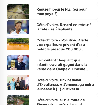
d’Assahoré
Requiem pour le N’Zi (ou pour
mon pays ?)
Côte d’Ivoire. Renard de retour à
la tête des Éléphants
Côte d’Ivoire - Pollution. Alerte !
Les orpailleurs privent d’eau
potable presque 200 000
habitants autour d’Agboville
Le montant choquant que
Infantino aurait gagné dans la
vente de la Coupe du monde
révélé
Côte d’Ivoire. Prix national
d’Excellence. « J’encourage notre
jeunesse à (…) cultiver la
compétence et l’intégrité »
(Alassane Ouattara
Côte d'Ivoire. Sur la route de
Bingerville, après pluies et