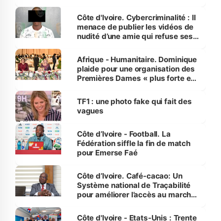
dénonce la légèreté du ministère
des Transports
Côte d'Ivoire. Cybercriminalité : Il
menace de publier les vidéos de
nudité d’une amie qui refuse ses
avances
Afrique - Humanitaire. Dominique
plaide pour une organisation des
Premières Dames « plus forte et
influente, dont l'impact s'affirme
sur la scène internationale »
TF1 : une photo fake qui fait des
vagues
Côte d’Ivoire - Football. La
Fédération siffle la fin de match
pour Emerse Faé
Côte d’Ivoire. Café-cacao: Un
Système national de Traçabilité
pour améliorer l’accès au marché
international
Côte d'Ivoire - Etats-Unis : Trente