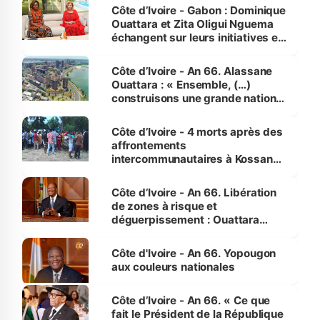
Côte d’Ivoire - Gabon : Dominique
Ouattara et Zita Oligui Nguema
échangent sur leurs initiatives en
faveur des femmes et des
enfants
Côte d’Ivoire - An 66. Alassane
Ouattara : « Ensemble, (…)
construisons une grande nation
pour nous-mêmes et pour les
générations futures »
Côte d’Ivoire - 4 morts après des
affrontements
intercommunautaires à Kossandji
(Alepé) - Notre correspondant au
milieu des sinistrés
Côte d’Ivoire - An 66. Libération
de zones à risque et
déguerpissement : Ouattara
assure du « strict respect de
l'Etat de droit pour préserver les
Côte d'Ivoire - An 66. Yopougon
vies humaines »
aux couleurs nationales
Côte d’Ivoire - An 66. « Ce que
fait le Président de la République