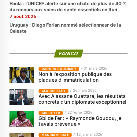
Ebola : l’UNICEF alerte sur une chute de plus de 40 %
du recours aux soins de santé essentiels en Ituri
7 août 2026
Uruguay : Diego Forlán nommé sélectionneur de la
Celeste
FANICO
31 mars 2026
‎DAOUDA COULIBALY
Non à l'exposition publique des
plaques d'immatriculation
26 mars 2026
CLAUDE SAHY
Avec Alassane Ouattara, les résultats
concrets d’un diplomate exceptionnel
22 février 2026
GBI DE FER
Gbi de Fer : « Raymonde Goudou, je
t’avais prévenue »
12 janvier 2026
MANDIAYE GAYE