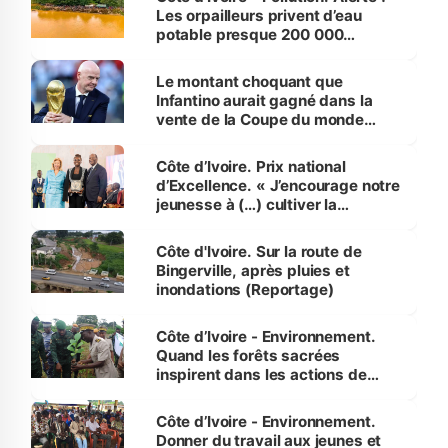
Les orpailleurs privent d’eau
potable presque 200 000
habitants autour d’Agboville
Le montant choquant que
Infantino aurait gagné dans la
vente de la Coupe du monde
révélé
Côte d’Ivoire. Prix national
d’Excellence. « J’encourage notre
jeunesse à (…) cultiver la
compétence et l’intégrité »
(Alassane Ouattara
Côte d'Ivoire. Sur la route de
Bingerville, après pluies et
inondations (Reportage)
Côte d’Ivoire - Environnement.
Quand les forêts sacrées
inspirent dans les actions de
reboisement
Côte d’Ivoire - Environnement.
Donner du travail aux jeunes et