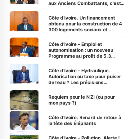
aux Anciens Combattants, c'est
inédit » (Cne Yassoungo Koné ®)
Côte d’Ivoire. Un financement
obtenu pour la construction de 4
300 logements sociaux et
économiques à Abidjan, Bouaké
et Yamoussoukro
Côte d’Ivoire - Emploi et
autonomisation : un nouveau
Programme au profit de 5,3
millions de jeunes
Côte d’Ivoire - Hydraulique.
Autorisation ou taxe pour puiser
de l’eau ? Les précisions
d’Assahoré
Requiem pour le N’Zi (ou pour
mon pays ?)
Côte d’Ivoire. Renard de retour à
la tête des Éléphants
Côte d’Ivoire - Pollution. Alerte !