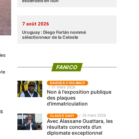
essentiels en Ituri
7 août 2026
Uruguay : Diego Forlán nommé
sélectionneur de la Celeste
les
FANICO
ote
‎DAOUDA COULIBALY
31 mars 2026
Non à l'exposition publique
des plaques
d'immatriculation
es
26 mars 2026
CLAUDE SAHY
Avec Alassane Ouattara, les
résultats concrets d’un
diplomate exceptionnel