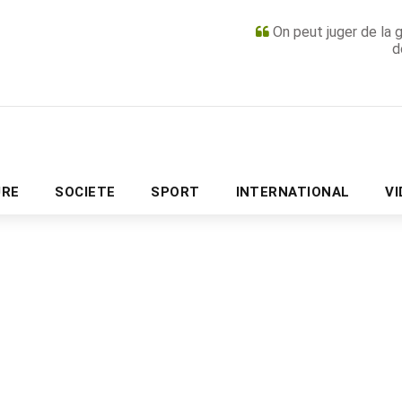
On peut juger de la 
d
PUBLICITÉ
URE
SOCIETE
SPORT
INTERNATIONAL
V