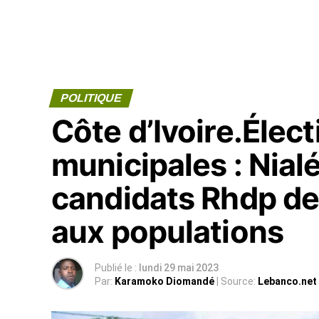
POLITIQUE
Côte d’Ivoire.Élect
municipales : Nial
candidats Rhdp de 
aux populations
Publié le :
lundi 29 mai 2023
Par:
Karamoko Diomandé
| Source:
Lebanco.net