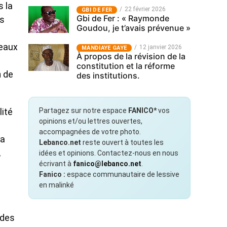
s la
22 février 2026
GBI DE FER
Gbi de Fer : « Raymonde
es
Goudou, je t’avais prévenue »
teaux
12 janvier 2026
MANDIAYE GAYE
À propos de la révision de la
constitution et la réforme
n de
des institutions.
Partagez sur notre espace
FANICO*
vos
lité
opinions et/ou lettres ouvertes,
accompagnées de votre photo.
na
Lebanco.net
reste ouvert à toutes les
,
idées et opinions. Contactez-nous en nous
écrivant à
fanico@lebanco.net
.
Fanico :
espace communautaire de lessive
en malinké
 des