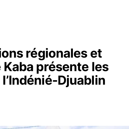
ions régionales et
é Kaba présente les
l’Indénié-Djuablin