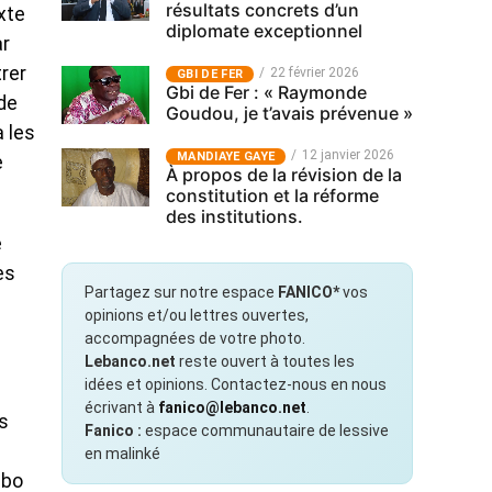
résultats concrets d’un
xte
diplomate exceptionnel
ar
rer
22 février 2026
GBI DE FER
Gbi de Fer : « Raymonde
 de
Goudou, je t’avais prévenue »
a les
12 janvier 2026
MANDIAYE GAYE
e
À propos de la révision de la
constitution et la réforme
des institutions.
e
es
Partagez sur notre espace
FANICO*
vos
opinions et/ou lettres ouvertes,
accompagnées de votre photo.
Lebanco.net
reste ouvert à toutes les
idées et opinions. Contactez-nous en nous
écrivant à
fanico@lebanco.net
.
es
Fanico :
espace communautaire de lessive
en malinké
gbo