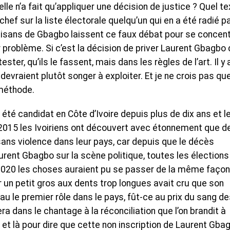
lle n’a fait qu’appliquer une décision de justice ? Quel te
 chef sur la liste électorale quelqu’un qui en a été radié p
rtisans de Gbagbo laissent ce faux débat pour se concent
r problème. Si c’est la décision de priver Laurent Gbagbo
ster, qu’ils le fassent, mais dans les règles de l’art. Il y 
 devraient plutôt songer à exploiter. Et je ne crois pas qu
méthode.
i été candidat en Côte d’Ivoire depuis plus de dix ans et l
 2015 les Ivoiriens ont découvert avec étonnement que d
ans violence dans leur pays, car depuis que le décès
urent Gbagbo sur la scène politique, toutes les élections
 2020 les choses auraient pu se passer de la même façon
r un petit gros aux dents trop longues avait cru que son
au le premier rôle dans le pays, fût-ce au prix du sang d
a dans le chantage à la réconciliation que l’on brandit à
 et là pour dire que cette non inscription de Laurent Gba