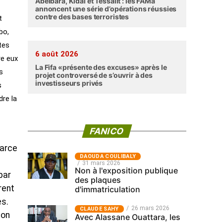
Abéibara, Kidal et Tessalit : les FAMa
annoncent une série d’opérations réussies
contre des bases terroristes
t
bo,
tes
6 août 2026
re eux
La Fifa «présente des excuses» après le
s
projet controversé de s’ouvrir à des
investisseurs privés
s
dre la
FANICO
Parce
‎DAOUDA COULIBALY
31 mars 2026
Non à l'exposition publique
par
des plaques
rent
d'immatriculation
es.
26 mars 2026
CLAUDE SAHY
ion
Avec Alassane Ouattara, les