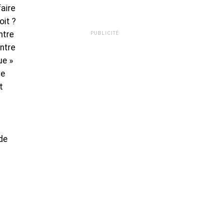
faire
oit ?
ntre
PUBLICITÉ
ontre
ue »
de
t
 de