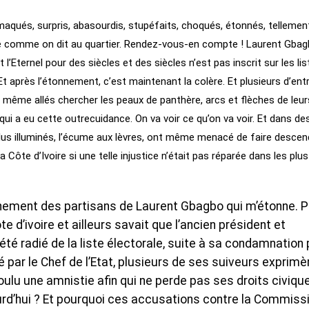
qués, surpris, abasourdis, stupéfaits, choqués, étonnés, tellemen
comme on dit au quartier. Rendez-vous-en compte ! Laurent Gbag
’Eternel pour des siècles et des siècles n’est pas inscrit sur les lis
t après l’étonnement, c’est maintenant la colère. Et plusieurs d’ent
t même allés chercher les peaux de panthère, arcs et flèches de leur
ui a eu cette outrecuidance. On va voir ce qu’on va voir. Et dans de
lus illuminés, l’écume aux lèvres, ont même menacé de faire descen
 Côte d’Ivoire si une telle injustice n’était pas réparée dans les plus
onnement des partisans de Laurent Gbagbo qui m’étonne. 
 d’ivoire et ailleurs savait que l’ancien président et
été radié de la liste électorale, suite à sa condamnation 
acié par le Chef de l’Etat, plusieurs de ses suiveurs exprimè
oulu une amnistie afin qui ne perde pas ses droits civiqu
ourd’hui ? Et pourquoi ces accusations contre la Commiss