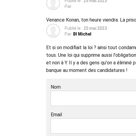
Publié le :
25 mai 2023
Par:
Venance Konan, ton heure viendra. La priso
Publié le :
25 mai 2023
Par:
BI Michel
Et si on modifiait la loi ? ainsi tout conda
tous. Une loi qui supprime aussi l'obligati
et non à Y. Il y a des gens qu'on a élimin
banque au moment des candidatures !
Nom
Email