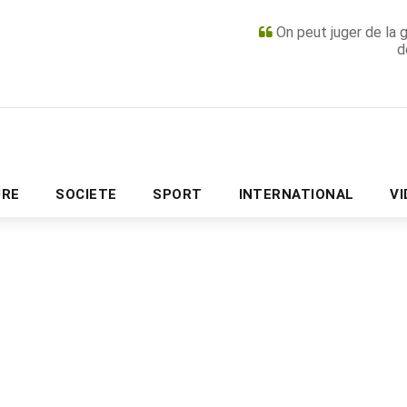
On peut juger de la 
d
PUBLICITÉ
URE
SOCIETE
SPORT
INTERNATIONAL
V