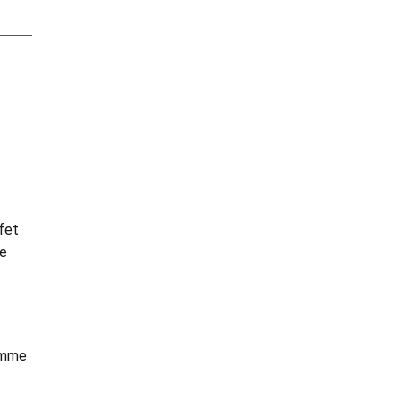
fet
le
comme