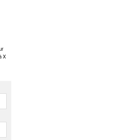
ur
à X