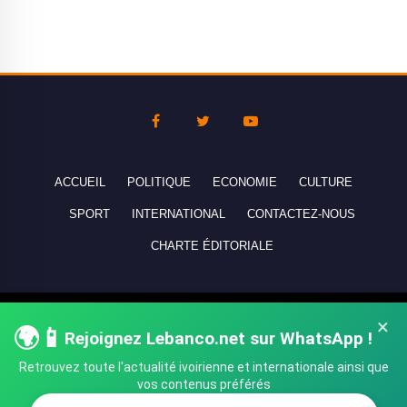
ACCUEIL
POLITIQUE
ECONOMIE
CULTURE
SPORT
INTERNATIONAL
CONTACTEZ-NOUS
CHARTE ÉDITORIALE
Copyright © 2010-2026 lebanco.net - Tous droits de reproduction
×
🌍📱
réservés - All rights reserved.
Rejoignez Lebanco.net sur WhatsApp !
Retrouvez toute l'actualité ivoirienne et internationale ainsi que
vos contenus préférés