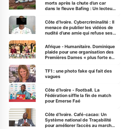
morts après la chute d’un car
dans le fleuve Bafing : Un lecteur
dénonce la légèreté du ministère
des Transports
Côte d'Ivoire. Cybercriminalité : Il
menace de publier les vidéos de
nudité d’une amie qui refuse ses
avances
Afrique - Humanitaire. Dominique
plaide pour une organisation des
Premières Dames « plus forte et
influente, dont l'impact s'affirme
sur la scène internationale »
TF1 : une photo fake qui fait des
vagues
Côte d’Ivoire - Football. La
Fédération siffle la fin de match
pour Emerse Faé
Côte d’Ivoire. Café-cacao: Un
Système national de Traçabilité
pour améliorer l’accès au marché