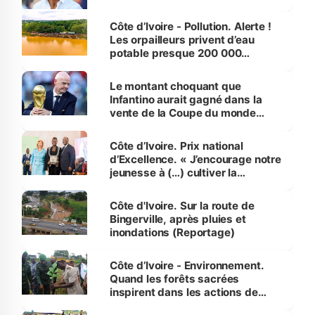
Côte d’Ivoire - Pollution. Alerte !
Les orpailleurs privent d’eau
potable presque 200 000
habitants autour d’Agboville
Le montant choquant que
Infantino aurait gagné dans la
vente de la Coupe du monde
révélé
Côte d’Ivoire. Prix national
d’Excellence. « J’encourage notre
jeunesse à (…) cultiver la
compétence et l’intégrité »
(Alassane Ouattara
Côte d'Ivoire. Sur la route de
Bingerville, après pluies et
inondations (Reportage)
Côte d’Ivoire - Environnement.
Quand les forêts sacrées
inspirent dans les actions de
reboisement