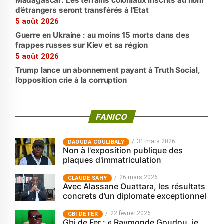
Madagascar: Les terrains coloniaux inscrits au nom
d’étrangers seront transférés à l’Etat
5 août 2026
Guerre en Ukraine : au moins 15 morts dans des
frappes russes sur Kiev et sa région
5 août 2026
Trump lance un abonnement payant à Truth Social,
l’opposition crie à la corruption
FANICO
31 mars 2026
‎DAOUDA COULIBALY
Non à l'exposition publique des
plaques d'immatriculation
26 mars 2026
CLAUDE SAHY
Avec Alassane Ouattara, les résultats
concrets d’un diplomate exceptionnel
22 février 2026
GBI DE FER
Gbi de Fer : « Raymonde Goudou, je