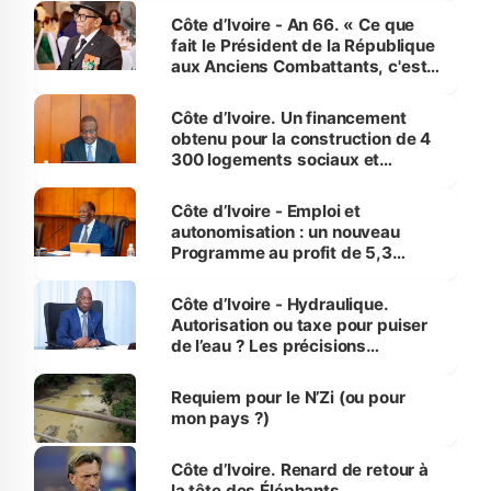
Côte d’Ivoire - An 66. « Ce que
fait le Président de la République
aux Anciens Combattants, c'est
inédit » (Cne Yassoungo Koné ®)
Côte d’Ivoire. Un financement
obtenu pour la construction de 4
300 logements sociaux et
économiques à Abidjan, Bouaké
et Yamoussoukro
Côte d’Ivoire - Emploi et
autonomisation : un nouveau
Programme au profit de 5,3
millions de jeunes
Côte d’Ivoire - Hydraulique.
Autorisation ou taxe pour puiser
de l’eau ? Les précisions
d’Assahoré
Requiem pour le N’Zi (ou pour
mon pays ?)
Côte d’Ivoire. Renard de retour à
la tête des Éléphants