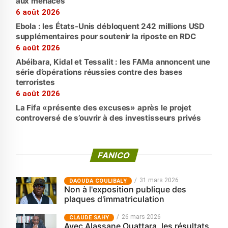
aux menaces
6 août 2026
Ebola : les États-Unis débloquent 242 millions USD
supplémentaires pour soutenir la riposte en RDC
6 août 2026
Abéibara, Kidal et Tessalit : les FAMa annoncent une
série d’opérations réussies contre des bases
terroristes
6 août 2026
La Fifa «présente des excuses» après le projet
controversé de s’ouvrir à des investisseurs privés
FANICO
31 mars 2026
‎DAOUDA COULIBALY
Non à l'exposition publique des
plaques d'immatriculation
26 mars 2026
CLAUDE SAHY
Avec Alassane Ouattara, les résultats