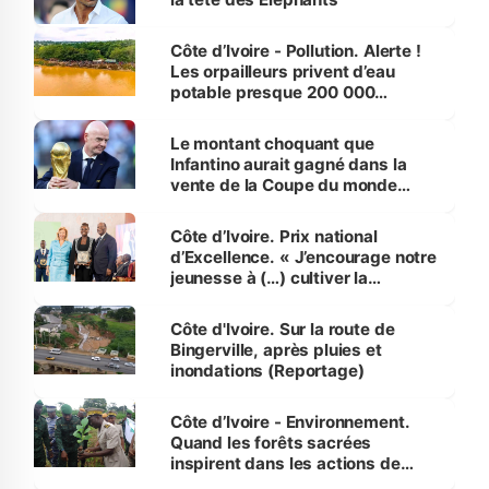
Côte d’Ivoire - Pollution. Alerte !
Les orpailleurs privent d’eau
potable presque 200 000
habitants autour d’Agboville
Le montant choquant que
Infantino aurait gagné dans la
vente de la Coupe du monde
révélé
Côte d’Ivoire. Prix national
d’Excellence. « J’encourage notre
jeunesse à (…) cultiver la
compétence et l’intégrité »
(Alassane Ouattara
Côte d'Ivoire. Sur la route de
Bingerville, après pluies et
inondations (Reportage)
Côte d’Ivoire - Environnement.
Quand les forêts sacrées
inspirent dans les actions de
reboisement