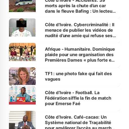
Côte d’Ivoire - Accidents. 39
morts après la chute d’un car
dans le fleuve Bafing : Un lecteur
dénonce la légèreté du ministère
des Transports
Côte d'Ivoire. Cybercriminalité : Il
menace de publier les vidéos de
nudité d’une amie qui refuse ses
avances
Afrique - Humanitaire. Dominique
plaide pour une organisation des
Premières Dames « plus forte et
influente, dont l'impact s'affirme
sur la scène internationale »
TF1 : une photo fake qui fait des
vagues
Côte d’Ivoire - Football. La
Fédération siffle la fin de match
pour Emerse Faé
Côte d’Ivoire. Café-cacao: Un
Système national de Traçabilité
pour améliorer l’accès au marché