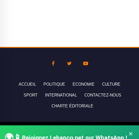
ACCUEIL
POLITIQUE
ECONOMIE
CULTURE
SPORT
INTERNATIONAL
CONTACTEZ-NOUS
CHARTE ÉDITORIALE
Copyright © 2010-2026 lebanco.net - Tous droits de reproduction
×
🌍📱
réservés - All rights reserved.
Rejoignez Lebanco.net sur WhatsApp !