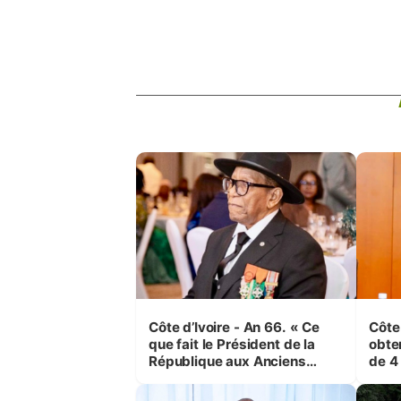
Côte d’Ivoire - An 66. « Ce
Côte
que fait le Président de la
obte
République aux Anciens
de 4
Combattants, c'est inédit »
et é
(Cne Yassoungo Koné ®)
Boua