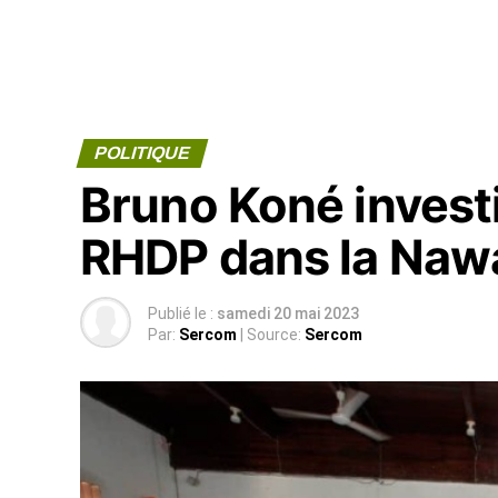
POLITIQUE
Bruno Koné investi
RHDP dans la Naw
Publié le :
samedi 20 mai 2023
Par:
Sercom
| Source:
Sercom