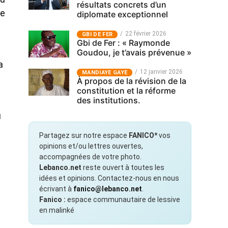
résultats concrets d’un
ce
diplomate exceptionnel
22 février 2026
GBI DE FER
Gbi de Fer : « Raymonde
Goudou, je t’avais prévenue »
a
12 janvier 2026
MANDIAYE GAYE
À propos de la révision de la
constitution et la réforme
des institutions.
u
Partagez sur notre espace
FANICO*
vos
opinions et/ou lettres ouvertes,
accompagnées de votre photo.
Lebanco.net
reste ouvert à toutes les
idées et opinions. Contactez-nous en nous
écrivant à
fanico@lebanco.net
.
Fanico :
espace communautaire de lessive
en malinké