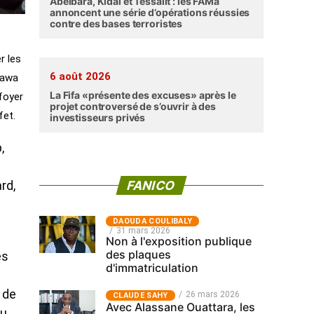
Abéibara, Kidal et Tessalit : les FAMa
annoncent une série d’opérations réussies
contre des bases terroristes
r les
6 août 2026
Nawa
La Fifa «présente des excuses» après le
foyer
projet controversé de s’ouvrir à des
fet.
investisseurs privés
,
FANICO
rd,
‎DAOUDA COULIBALY
31 mars 2026
Non à l'exposition publique
des plaques
es
d'immatriculation
 de
26 mars 2026
CLAUDE SAHY
Avec Alassane Ouattara, les
du