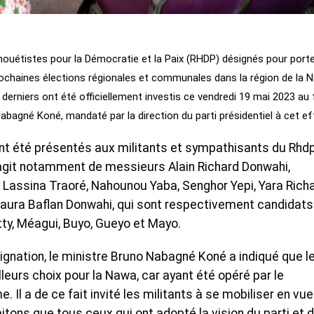
étistes pour la Démocratie et la Paix (RHDP) désignés pour porte
rochaines élections régionales et communales dans la région de la 
erniers ont été officiellement investis ce vendredi 19 mai 2023 au 
abagné Koné, mandaté par la direction du parti présidentiel à cet ef
ont été présentés aux militants et sympathisants du Rhdp
’agit notamment de messieurs Alain Richard Donwahi,
 ; Lassina Traoré, Nahounou Yaba, Senghor Yepi, Yara Richa
ura Baflan Donwahi, qui sont respectivement candidats
tty, Méagui, Buyo, Gueyo et Mayo.
ésignation, le ministre Bruno Nabagné Koné a indiqué que l
eurs choix pour la Nawa, car ayant été opéré par le
Il a de ce fait invité les militants à se mobiliser en vue
tons que tous ceux qui ont adopté la vision du parti et 