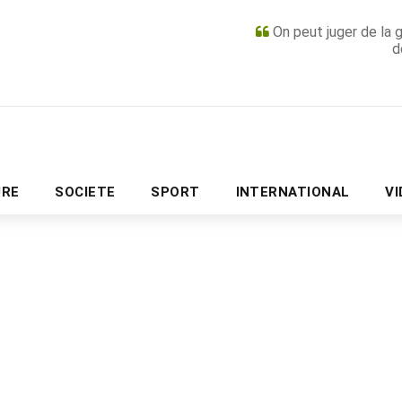
On peut juger de la 
d
PUBLICITÉ
URE
SOCIETE
SPORT
INTERNATIONAL
V