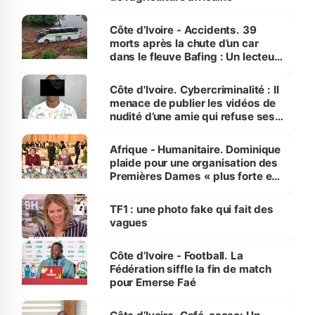
Côte d’Ivoire - Accidents. 39
morts après la chute d’un car
dans le fleuve Bafing : Un lecteur
dénonce la légèreté du ministère
des Transports
Côte d'Ivoire. Cybercriminalité : Il
menace de publier les vidéos de
nudité d’une amie qui refuse ses
avances
Afrique - Humanitaire. Dominique
plaide pour une organisation des
Premières Dames « plus forte et
influente, dont l'impact s'affirme
sur la scène internationale »
TF1 : une photo fake qui fait des
vagues
Côte d’Ivoire - Football. La
Fédération siffle la fin de match
pour Emerse Faé