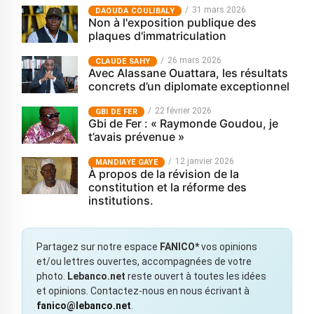
31 mars 2026
‎DAOUDA COULIBALY
Non à l'exposition publique des
plaques d'immatriculation
26 mars 2026
CLAUDE SAHY
Avec Alassane Ouattara, les résultats
concrets d’un diplomate exceptionnel
22 février 2026
GBI DE FER
Gbi de Fer : « Raymonde Goudou, je
t’avais prévenue »
12 janvier 2026
MANDIAYE GAYE
À propos de la révision de la
constitution et la réforme des
institutions.
Partagez sur notre espace
FANICO*
vos opinions
et/ou lettres ouvertes, accompagnées de votre
photo.
Lebanco.net
reste ouvert à toutes les idées
et opinions. Contactez-nous en nous écrivant à
fanico@lebanco.net
.