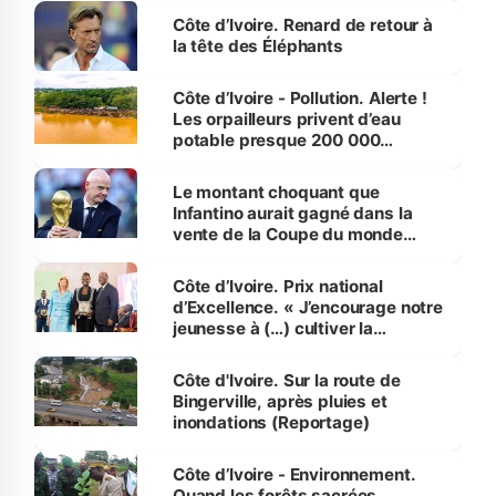
Côte d’Ivoire. Renard de retour à
la tête des Éléphants
Côte d’Ivoire - Pollution. Alerte !
Les orpailleurs privent d’eau
potable presque 200 000
habitants autour d’Agboville
Le montant choquant que
Infantino aurait gagné dans la
vente de la Coupe du monde
révélé
Côte d’Ivoire. Prix national
d’Excellence. « J’encourage notre
jeunesse à (…) cultiver la
compétence et l’intégrité »
(Alassane Ouattara
Côte d'Ivoire. Sur la route de
Bingerville, après pluies et
inondations (Reportage)
Côte d’Ivoire - Environnement.
Quand les forêts sacrées