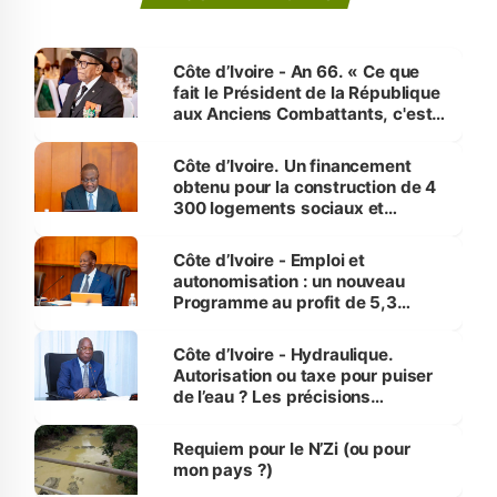
Côte d’Ivoire - An 66. « Ce que
fait le Président de la République
aux Anciens Combattants, c'est
inédit » (Cne Yassoungo Koné ®)
Côte d’Ivoire. Un financement
obtenu pour la construction de 4
300 logements sociaux et
économiques à Abidjan, Bouaké
et Yamoussoukro
Côte d’Ivoire - Emploi et
autonomisation : un nouveau
Programme au profit de 5,3
millions de jeunes
Côte d’Ivoire - Hydraulique.
Autorisation ou taxe pour puiser
de l’eau ? Les précisions
d’Assahoré
Requiem pour le N’Zi (ou pour
mon pays ?)