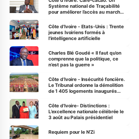
Côte d’Ivoire. Café-cacao: Un
Système national de Traçabilité
pour améliorer l’accès au marché
international
Côte d'Ivoire - Etats-Unis : Trente
jeunes Ivoiriens formés à
l'intelligence artificielle
Charles Blé Goudé « Il faut qu’on
comprenne que la politique, ce
n’est pas la guerre »
Côte d’Ivoire - Insécurité foncière.
Le Tribunal ordonne la démolition
de 1 405 logements inaugurés
par le Premier ministre à Grand-
Bassam
Côte d'Ivoire- Distinctions :
L’excellence nationale célébrée le
3 août au Palais présidentiel
Requiem pour le N’Zi