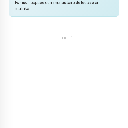
Fanico :
espace communautaire de lessive en
malinké
PUBLICITÉ