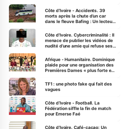
Côte d’Ivoire - Accidents. 39
morts après la chute d’un car
dans le fleuve Bafing : Un lecteur
dénonce la légèreté du ministère
des Transports
Côte d'Ivoire. Cybercriminalité : Il
menace de publier les vidéos de
nudité d’une amie qui refuse ses
avances
Afrique - Humanitaire. Dominique
plaide pour une organisation des
Premières Dames « plus forte et
influente, dont l'impact s'affirme
sur la scène internationale »
TF1 : une photo fake qui fait des
vagues
Côte d’Ivoire - Football. La
Fédération siffle la fin de match
pour Emerse Faé
Côte d’Ivoire. Café-cacao: Un