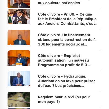
aux couleurs nationales
Côte d’Ivoire - An 66. « Ce que
fait le Président de la République
aux Anciens Combattants, c'est
inédit » (Cne Yassoungo Koné ®)
Côte d’Ivoire. Un financement
obtenu pour la construction de 4
300 logements sociaux et
économiques à Abidjan, Bouaké
et Yamoussoukro
Côte d’Ivoire - Emploi et
autonomisation : un nouveau
Programme au profit de 5,3
millions de jeunes
Côte d’Ivoire - Hydraulique.
Autorisation ou taxe pour puiser
de l’eau ? Les précisions
d’Assahoré
Requiem pour le N’Zi (ou pour
mon pays ?)