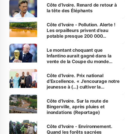
Côte d’Ivoire. Renard de retour à
la tête des Éléphants
Côte d’Ivoire - Pollution. Alerte !
Les orpailleurs privent d’eau
potable presque 200 000
habitants autour d’Agboville
Le montant choquant que
Infantino aurait gagné dans la
vente de la Coupe du monde
révélé
Côte d’Ivoire. Prix national
d’Excellence. « J’encourage notre
jeunesse à (…) cultiver la
compétence et l’intégrité »
(Alassane Ouattara
Côte d'Ivoire. Sur la route de
Bingerville, après pluies et
inondations (Reportage)
Côte d’Ivoire - Environnement.
Quand les forêts sacrées