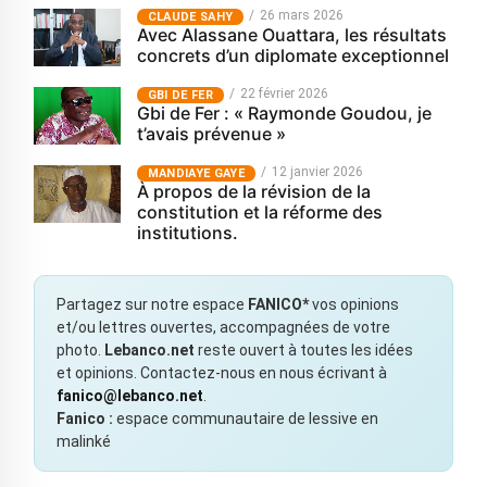
26 mars 2026
CLAUDE SAHY
Avec Alassane Ouattara, les résultats
concrets d’un diplomate exceptionnel
22 février 2026
GBI DE FER
Gbi de Fer : « Raymonde Goudou, je
t’avais prévenue »
12 janvier 2026
MANDIAYE GAYE
À propos de la révision de la
constitution et la réforme des
institutions.
Partagez sur notre espace
FANICO*
vos opinions
et/ou lettres ouvertes, accompagnées de votre
photo.
Lebanco.net
reste ouvert à toutes les idées
et opinions. Contactez-nous en nous écrivant à
fanico@lebanco.net
.
Fanico :
espace communautaire de lessive en
malinké