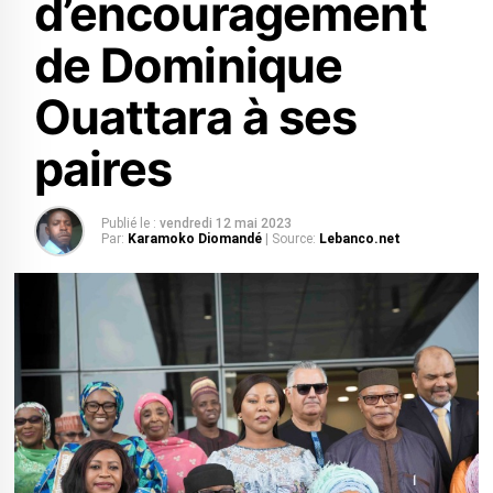
d’encouragement
de Dominique
Ouattara à ses
paires
Publié le :
vendredi 12 mai 2023
Par:
Karamoko Diomandé
| Source:
Lebanco.net