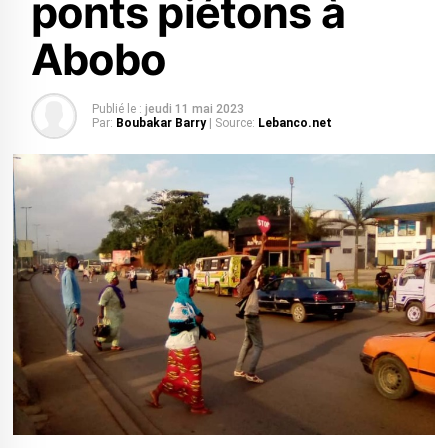
ponts piétons à
Abobo
Publié le :
jeudi 11 mai 2023
Par:
Boubakar Barry
| Source:
Lebanco.net