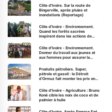
(Alassane Ouattara
Côte d'Ivoire. Sur la route de
Bingerville, après pluies et
inondations (Reportage)
Côte d’Ivoire - Environnement.
Quand les forêts sacrées
inspirent dans les actions de
reboisement
Côte d’Ivoire - Environnement.
Donner du travail aux jeunes et
aux femmes pour assurer la
protection des espèces
menacées
Produits pétroliers. Super,
pétrole et gasoil : le Détroit
d’Ormuz fait monter les prix en
Côte d’Ivoire
Côte d’Ivoire - Agriculture : Bruno
Koné cible les noix de coco et de
palmier à huile
Côte d’Ivoire. Après Emerse Faé,