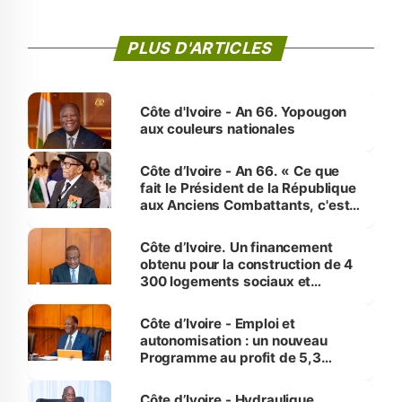
PLUS D'ARTICLES
Côte d'Ivoire - An 66. Yopougon
aux couleurs nationales
Côte d’Ivoire - An 66. « Ce que
fait le Président de la République
aux Anciens Combattants, c'est
inédit » (Cne Yassoungo Koné ®)
Côte d’Ivoire. Un financement
obtenu pour la construction de 4
300 logements sociaux et
économiques à Abidjan, Bouaké
et Yamoussoukro
Côte d’Ivoire - Emploi et
autonomisation : un nouveau
Programme au profit de 5,3
millions de jeunes
Côte d’Ivoire - Hydraulique.