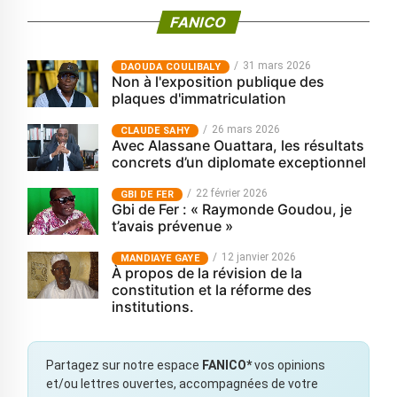
FANICO
31 mars 2026
‎DAOUDA COULIBALY
Non à l'exposition publique des
plaques d'immatriculation
26 mars 2026
CLAUDE SAHY
Avec Alassane Ouattara, les résultats
concrets d’un diplomate exceptionnel
22 février 2026
GBI DE FER
Gbi de Fer : « Raymonde Goudou, je
t’avais prévenue »
12 janvier 2026
MANDIAYE GAYE
À propos de la révision de la
constitution et la réforme des
institutions.
Partagez sur notre espace
FANICO*
vos opinions
et/ou lettres ouvertes, accompagnées de votre