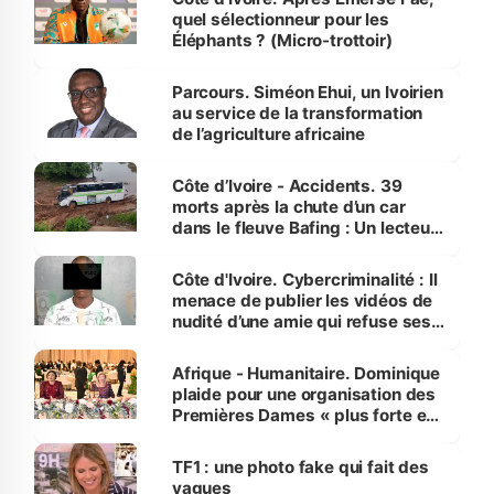
quel sélectionneur pour les
Éléphants ? (Micro-trottoir)
Parcours. Siméon Ehui, un Ivoirien
au service de la transformation
de l’agriculture africaine
Côte d’Ivoire - Accidents. 39
morts après la chute d’un car
dans le fleuve Bafing : Un lecteur
dénonce la légèreté du ministère
des Transports
Côte d'Ivoire. Cybercriminalité : Il
menace de publier les vidéos de
nudité d’une amie qui refuse ses
avances
Afrique - Humanitaire. Dominique
plaide pour une organisation des
Premières Dames « plus forte et
influente, dont l'impact s'affirme
sur la scène internationale »
TF1 : une photo fake qui fait des
vagues