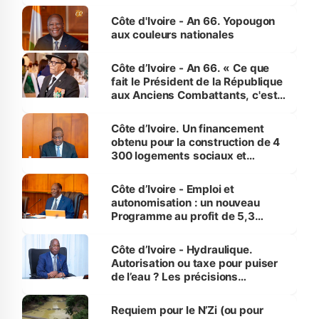
assure du « strict respect de
l'Etat de droit pour préserver les
Côte d'Ivoire - An 66. Yopougon
vies humaines »
aux couleurs nationales
Côte d’Ivoire - An 66. « Ce que
fait le Président de la République
aux Anciens Combattants, c'est
inédit » (Cne Yassoungo Koné ®)
Côte d’Ivoire. Un financement
obtenu pour la construction de 4
300 logements sociaux et
économiques à Abidjan, Bouaké
et Yamoussoukro
Côte d’Ivoire - Emploi et
autonomisation : un nouveau
Programme au profit de 5,3
millions de jeunes
Côte d’Ivoire - Hydraulique.
Autorisation ou taxe pour puiser
de l’eau ? Les précisions
d’Assahoré
Requiem pour le N’Zi (ou pour