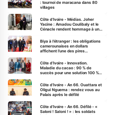
: tournoi de maracana dans 80
villages
Côte d’Ivoire - Médias. Joher
Yacine : Amadou Coulibaly et le
Cénacle rendent hommage à un
grand journaliste sportif
Biya à l’étranger : les obligations
camerounaises en dollars
affichent l’une des pires
performances d’Afrique
Côte d’Ivoire - Innovation.
Maladie du cacao : 90 % de
succès pour une solution 100 %
made in Côte d'Ivoire
Côte d’Ivoire - An 66. Ouattara et
Oligui Nguema : rendez vous au
Palais après le défilé
Côte d’Ivoire - An 66. Défilé - «
Saloni ! Saloni ! » : les soldats