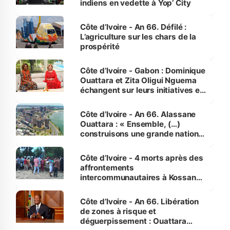
indiens en vedette à Yop’ City
Côte d’Ivoire - An 66. Défilé :
L’agriculture sur les chars de la
prospérité
Côte d’Ivoire - Gabon : Dominique
Ouattara et Zita Oligui Nguema
échangent sur leurs initiatives en
faveur des femmes et des
enfants
Côte d’Ivoire - An 66. Alassane
Ouattara : « Ensemble, (…)
construisons une grande nation
pour nous-mêmes et pour les
générations futures »
Côte d’Ivoire - 4 morts après des
affrontements
intercommunautaires à Kossandji
(Alepé) - Notre correspondant au
milieu des sinistrés
Côte d’Ivoire - An 66. Libération
de zones à risque et
déguerpissement : Ouattara