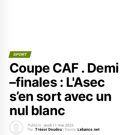
SPORT
Coupe CAF . Demi
–finales : L'Asec
s’en sort avec un
nul blanc
Publié le :
jeudi 11 mai 2023
Par:
Trésor Doudou
| Source:
Lebanco.net