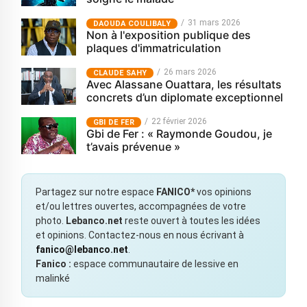
31 mars 2026
‎DAOUDA COULIBALY
Non à l'exposition publique des
plaques d'immatriculation
26 mars 2026
CLAUDE SAHY
Avec Alassane Ouattara, les résultats
concrets d’un diplomate exceptionnel
22 février 2026
GBI DE FER
Gbi de Fer : « Raymonde Goudou, je
t’avais prévenue »
Partagez sur notre espace
FANICO*
vos opinions
et/ou lettres ouvertes, accompagnées de votre
photo.
Lebanco.net
reste ouvert à toutes les idées
et opinions. Contactez-nous en nous écrivant à
fanico@lebanco.net
.
Fanico :
espace communautaire de lessive en
malinké