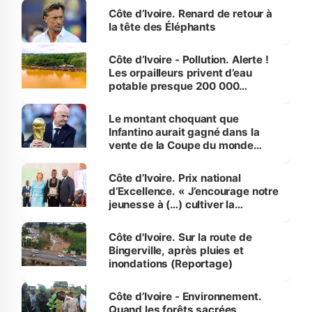
Côte d’Ivoire. Renard de retour à
la tête des Éléphants
Côte d’Ivoire - Pollution. Alerte !
Les orpailleurs privent d’eau
potable presque 200 000
habitants autour d’Agboville
Le montant choquant que
Infantino aurait gagné dans la
vente de la Coupe du monde
révélé
Côte d’Ivoire. Prix national
d’Excellence. « J’encourage notre
jeunesse à (…) cultiver la
compétence et l’intégrité »
(Alassane Ouattara
Côte d'Ivoire. Sur la route de
Bingerville, après pluies et
inondations (Reportage)
Côte d’Ivoire - Environnement.
Quand les forêts sacrées