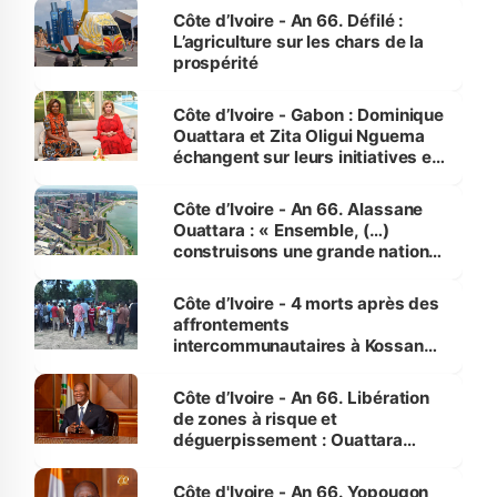
Côte d’Ivoire - An 66. Défilé :
L’agriculture sur les chars de la
prospérité
Côte d’Ivoire - Gabon : Dominique
Ouattara et Zita Oligui Nguema
échangent sur leurs initiatives en
faveur des femmes et des
enfants
Côte d’Ivoire - An 66. Alassane
Ouattara : « Ensemble, (…)
construisons une grande nation
pour nous-mêmes et pour les
générations futures »
Côte d’Ivoire - 4 morts après des
affrontements
intercommunautaires à Kossandji
(Alepé) - Notre correspondant au
milieu des sinistrés
Côte d’Ivoire - An 66. Libération
de zones à risque et
déguerpissement : Ouattara
assure du « strict respect de
l'Etat de droit pour préserver les
Côte d'Ivoire - An 66. Yopougon