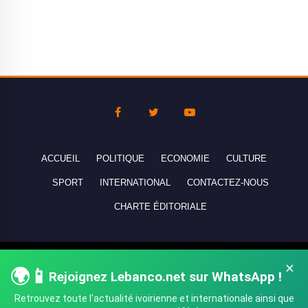
ACCUEIL
POLITIQUE
ECONOMIE
CULTURE
SPORT
INTERNATIONAL
CONTACTEZ-NOUS
CHARTE ÉDITORIALE
Copyright © 2010-2026 lebanco.net - Tous droits de reproduction
×
🌍📱
Rejoignez Lebanco.net sur WhatsApp !
réservés - All rights reserved.
Retrouvez toute l'actualité ivoirienne et internationale ainsi que