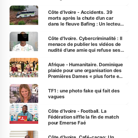
Côte d’Ivoire - Accidents. 39
morts après la chute d’un car
dans le fleuve Bafing : Un lecteur
dénonce la légèreté du ministère
des Transports
Côte d'Ivoire. Cybercriminalité : Il
menace de publier les vidéos de
nudité d’une amie qui refuse ses
avances
Afrique - Humanitaire. Dominique
plaide pour une organisation des
Premières Dames « plus forte et
influente, dont l'impact s'affirme
sur la scène internationale »
TF1 : une photo fake qui fait des
vagues
Côte d’Ivoire - Football. La
Fédération siffle la fin de match
pour Emerse Faé
Côte d’Ivoire. Café-cacao: Un