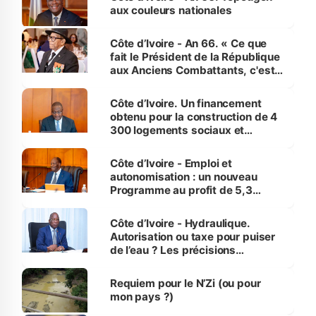
vies humaines »
aux couleurs nationales
Côte d’Ivoire - An 66. « Ce que
fait le Président de la République
aux Anciens Combattants, c'est
inédit » (Cne Yassoungo Koné ®)
Côte d’Ivoire. Un financement
obtenu pour la construction de 4
300 logements sociaux et
économiques à Abidjan, Bouaké
et Yamoussoukro
Côte d’Ivoire - Emploi et
autonomisation : un nouveau
Programme au profit de 5,3
millions de jeunes
Côte d’Ivoire - Hydraulique.
Autorisation ou taxe pour puiser
de l’eau ? Les précisions
d’Assahoré
Requiem pour le N’Zi (ou pour
mon pays ?)