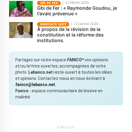
22 février 2026
GBI DE FER
Gbi de Fer : « Raymonde Goudou, je
t’avais prévenue »
12 janvier 2026
MANDIAYE GAYE
À propos de la révision de la
constitution et la réforme des
institutions.
Partagez sur notre espace
FANICO*
vos opinions
et/ou lettres ouvertes, accompagnées de votre
photo.
Lebanco.net
reste ouvert à toutes les idées
et opinions. Contactez-nous en nous écrivant à
fanico@lebanco.net
.
Fanico :
espace communautaire de lessive en
malinké
PUBLICITÉ