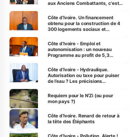
aux Anciens Combattants, c'est
inédit » (Cne Yassoungo Koné ®)
Côte d’Ivoire. Un financement
obtenu pour la construction de 4
300 logements sociaux et
économiques à Abidjan, Bouaké
et Yamoussoukro
Côte d’Ivoire - Emploi et
autonomisation : un nouveau
Programme au profit de 5,3
millions de jeunes
Côte d’Ivoire - Hydraulique.
Autorisation ou taxe pour puiser
de l’eau ? Les précisions
d’Assahoré
Requiem pour le N’Zi (ou pour
mon pays ?)
Côte d’Ivoire. Renard de retour à
la tête des Éléphants
Côte d’Ivoire - Pollution. Alerte !