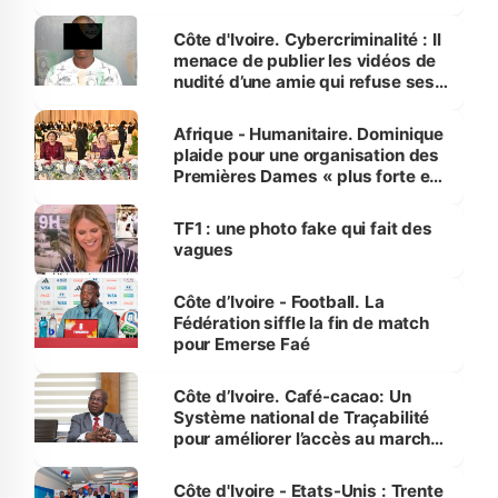
dénonce la légèreté du ministère
des Transports
Côte d'Ivoire. Cybercriminalité : Il
menace de publier les vidéos de
nudité d’une amie qui refuse ses
avances
Afrique - Humanitaire. Dominique
plaide pour une organisation des
Premières Dames « plus forte et
influente, dont l'impact s'affirme
sur la scène internationale »
TF1 : une photo fake qui fait des
vagues
Côte d’Ivoire - Football. La
Fédération siffle la fin de match
pour Emerse Faé
Côte d’Ivoire. Café-cacao: Un
Système national de Traçabilité
pour améliorer l’accès au marché
international
Côte d'Ivoire - Etats-Unis : Trente