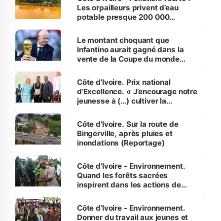
Les orpailleurs privent d’eau
potable presque 200 000
habitants autour d’Agboville
Le montant choquant que
Infantino aurait gagné dans la
vente de la Coupe du monde
révélé
Côte d’Ivoire. Prix national
d’Excellence. « J’encourage notre
jeunesse à (…) cultiver la
compétence et l’intégrité »
(Alassane Ouattara
Côte d'Ivoire. Sur la route de
Bingerville, après pluies et
inondations (Reportage)
Côte d’Ivoire - Environnement.
Quand les forêts sacrées
inspirent dans les actions de
reboisement
Côte d’Ivoire - Environnement.
Donner du travail aux jeunes et