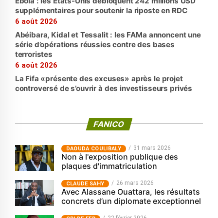
Ebola : les États-Unis débloquent 242 millions USD
supplémentaires pour soutenir la riposte en RDC
6 août 2026
Abéibara, Kidal et Tessalit : les FAMa annoncent une
série d’opérations réussies contre des bases
terroristes
6 août 2026
La Fifa «présente des excuses» après le projet
controversé de s’ouvrir à des investisseurs privés
FANICO
31 mars 2026
‎DAOUDA COULIBALY
Non à l'exposition publique des
plaques d'immatriculation
26 mars 2026
CLAUDE SAHY
Avec Alassane Ouattara, les résultats
concrets d’un diplomate exceptionnel
22 février 2026