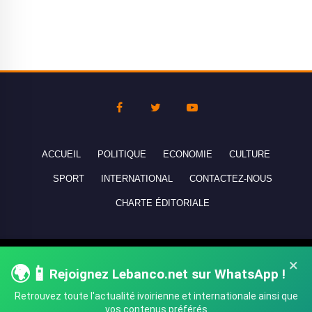
ACCUEIL
POLITIQUE
ECONOMIE
CULTURE
SPORT
INTERNATIONAL
CONTACTEZ-NOUS
CHARTE ÉDITORIALE
Copyright © 2010-2026 lebanco.net - Tous droits de reproduction
×
🌍📱
réservés - All rights reserved.
Rejoignez Lebanco.net sur WhatsApp !
Retrouvez toute l'actualité ivoirienne et internationale ainsi que
vos contenus préférés