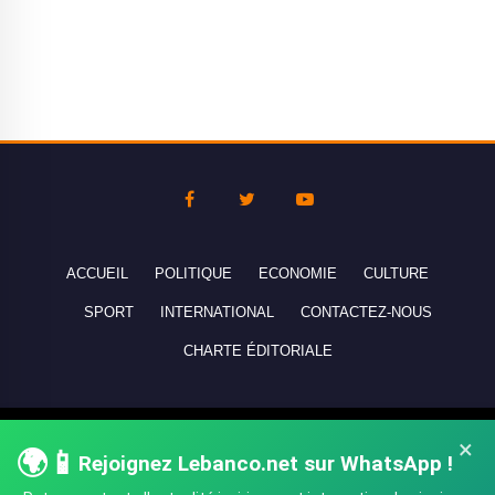
ACCUEIL
POLITIQUE
ECONOMIE
CULTURE
SPORT
INTERNATIONAL
CONTACTEZ-NOUS
CHARTE ÉDITORIALE
Copyright © 2010-2026 lebanco.net - Tous droits de reproduction
×
🌍📱
réservés - All rights reserved.
Rejoignez Lebanco.net sur WhatsApp !