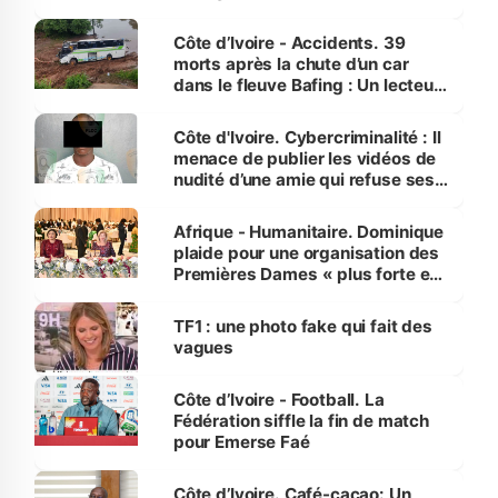
Côte d’Ivoire - Accidents. 39
morts après la chute d’un car
dans le fleuve Bafing : Un lecteur
dénonce la légèreté du ministère
des Transports
Côte d'Ivoire. Cybercriminalité : Il
menace de publier les vidéos de
nudité d’une amie qui refuse ses
avances
Afrique - Humanitaire. Dominique
plaide pour une organisation des
Premières Dames « plus forte et
influente, dont l'impact s'affirme
sur la scène internationale »
TF1 : une photo fake qui fait des
vagues
Côte d’Ivoire - Football. La
Fédération siffle la fin de match
pour Emerse Faé
Côte d’Ivoire. Café-cacao: Un