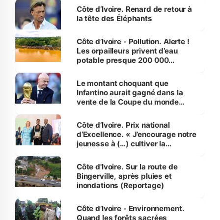
Côte d’Ivoire. Renard de retour à
la tête des Éléphants
Côte d’Ivoire - Pollution. Alerte !
Les orpailleurs privent d’eau
potable presque 200 000
habitants autour d’Agboville
Le montant choquant que
Infantino aurait gagné dans la
vente de la Coupe du monde
révélé
Côte d’Ivoire. Prix national
d’Excellence. « J’encourage notre
jeunesse à (…) cultiver la
compétence et l’intégrité »
(Alassane Ouattara
Côte d'Ivoire. Sur la route de
Bingerville, après pluies et
inondations (Reportage)
Côte d’Ivoire - Environnement.
Quand les forêts sacrées