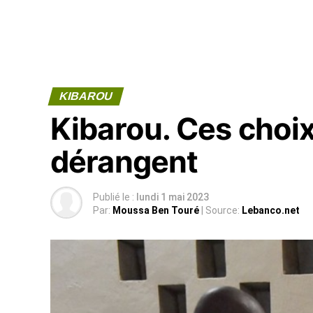
KIBAROU
Kibarou. Ces choix
dérangent
Publié le :
lundi 1 mai 2023
Par:
Moussa Ben Touré
| Source:
Lebanco.net