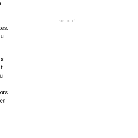
s
PUBLICITÉ
tes.
au
es
nt
au
lors
 en