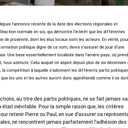
n depuis l’annonce récente de la date des élections régionales et
Réaction normale en soi, qui démontre l’intérêt que les différentes
e de proximité, dont les élus locaux sont les acteurs. En vérité, pou
ormation politique digne de ce nom, devra s’assurer de jouir d’une
ase. Une base essentiellement localisée dans l’arrière-pays, où pren
 tous azimuts. Celui auquel on aspire depuis plus de six décennies 
s, la compétition à laquelle s’adonnent les différents partis politique
e que les uns et les autres auront donc appréhendé comme il se doit
ctions, au titre des partis politiques, ne se fait jamais s
tait inévitable. Pour la simple raison que, les critères
our retenir Pierre ou Paul, en vue d’assurer sa représent
pales, ne rencontrent jamais parfaitement l’adhésion des