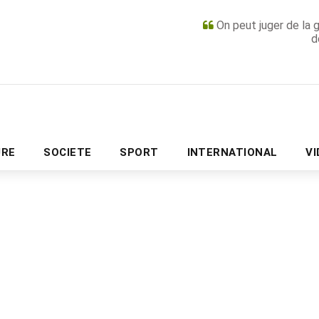
On peut juger de la 
d
PUBLICITÉ
URE
SOCIETE
SPORT
INTERNATIONAL
V