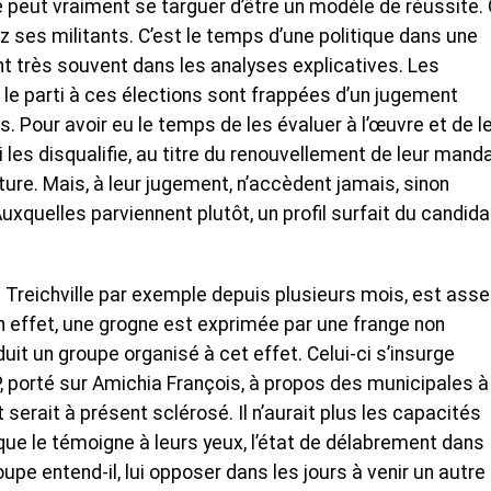
ne peut vraiment se targuer d’être un modèle de réussite. 
z ses militants. C’est le temps d’une politique dans une
nt très souvent dans les analyses explicatives. Les
 le parti à ces élections sont frappées d’un jugement
. Pour avoir eu le temps de les évaluer à l’œuvre et de l
i les disqualifie, au titre du renouvellement de leur manda
e. Mais, à leur jugement, n’accèdent jamais, sinon
uxquelles parviennent plutôt, un profil surfait du candida
Treichville par exemple depuis plusieurs mois, est asse
 effet, une grogne est exprimée par une frange non
uit un groupe organisé à cet effet. Celui-ci s’insurge
, porté sur Amichia François, à propos des municipales à
 serait à présent sclérosé. Il n’aurait plus les capacités
que le témoigne à leurs yeux, l’état de délabrement dans
oupe entend-il, lui opposer dans les jours à venir un autre