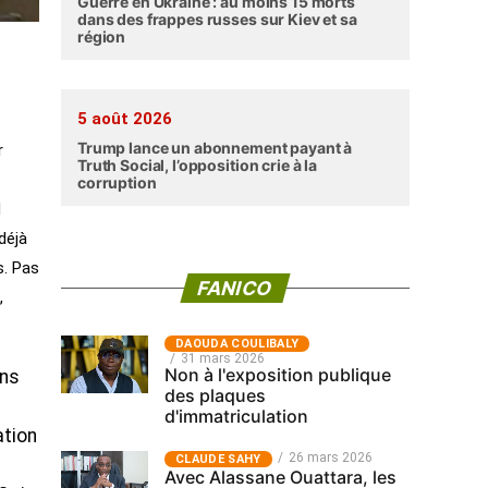
Guerre en Ukraine : au moins 15 morts
dans des frappes russes sur Kiev et sa
région
5 août 2026
Trump lance un abonnement payant à
r
Truth Social, l’opposition crie à la
corruption
d
déjà
s. Pas
FANICO
,
‎DAOUDA COULIBALY
31 mars 2026
Non à l'exposition publique
ans
des plaques
d'immatriculation
ation
26 mars 2026
CLAUDE SAHY
Avec Alassane Ouattara, les