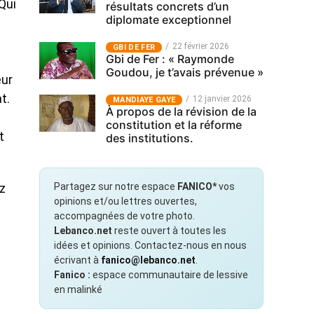
Qui
résultats concrets d’un
diplomate exceptionnel
22 février 2026
GBI DE FER
Gbi de Fer : « Raymonde
Goudou, je t’avais prévenue »
eur
t.
12 janvier 2026
MANDIAYE GAYE
À propos de la révision de la
constitution et la réforme
t
des institutions.
Partagez sur notre espace
FANICO*
vos
z
opinions et/ou lettres ouvertes,
accompagnées de votre photo.
Lebanco.net
reste ouvert à toutes les
idées et opinions. Contactez-nous en nous
écrivant à
fanico@lebanco.net
.
Fanico :
espace communautaire de lessive
en malinké