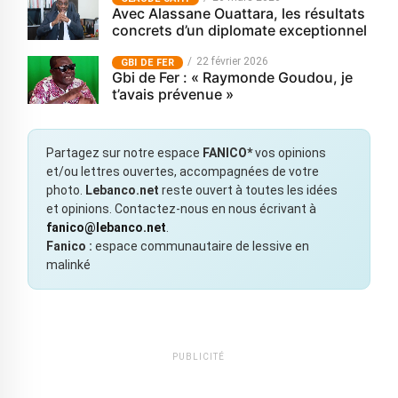
Avec Alassane Ouattara, les résultats
concrets d’un diplomate exceptionnel
22 février 2026
GBI DE FER
Gbi de Fer : « Raymonde Goudou, je
t’avais prévenue »
Partagez sur notre espace
FANICO*
vos opinions
et/ou lettres ouvertes, accompagnées de votre
photo.
Lebanco.net
reste ouvert à toutes les idées
et opinions. Contactez-nous en nous écrivant à
fanico@lebanco.net
.
Fanico :
espace communautaire de lessive en
malinké
PUBLICITÉ