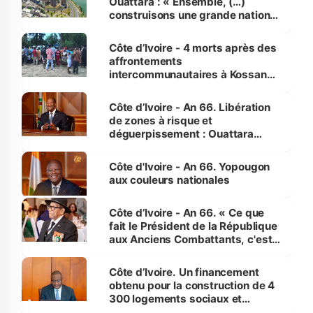
Ouattara : « Ensemble, (…)
construisons une grande nation
pour nous-mêmes et pour les
générations futures »
Côte d’Ivoire - 4 morts après des
affrontements
intercommunautaires à Kossandji
(Alepé) - Notre correspondant au
milieu des sinistrés
Côte d’Ivoire - An 66. Libération
de zones à risque et
déguerpissement : Ouattara
assure du « strict respect de
l'Etat de droit pour préserver les
Côte d'Ivoire - An 66. Yopougon
vies humaines »
aux couleurs nationales
Côte d’Ivoire - An 66. « Ce que
fait le Président de la République
aux Anciens Combattants, c'est
inédit » (Cne Yassoungo Koné ®)
Côte d’Ivoire. Un financement
obtenu pour la construction de 4
300 logements sociaux et
économiques à Abidjan, Bouaké