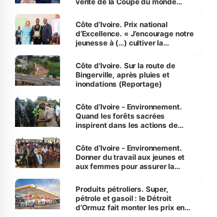
vente de la Coupe du monde
révélé
Côte d’Ivoire. Prix national
d’Excellence. « J’encourage notre
jeunesse à (…) cultiver la
compétence et l’intégrité »
(Alassane Ouattara
Côte d'Ivoire. Sur la route de
Bingerville, après pluies et
inondations (Reportage)
Côte d’Ivoire - Environnement.
Quand les forêts sacrées
inspirent dans les actions de
reboisement
Côte d’Ivoire - Environnement.
Donner du travail aux jeunes et
aux femmes pour assurer la
protection des espèces
menacées
Produits pétroliers. Super,
pétrole et gasoil : le Détroit
d’Ormuz fait monter les prix en
Côte d’Ivoire