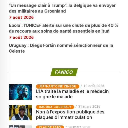
“Un message clair à Trump”: la Belgique va envoyer
des militaires au Groenland
7 août 2026
Ebola : l’UNICEF alerte sur une chute de plus de 40 %
du recours aux soins de santé essentiels en Ituri
7 août 2026
Uruguay : Diego Forlán nommé sélectionneur de la
Celeste
FANICO
10 août 2026
JEAN-ANTOINE ZINSOU
L’IA traite la maladie et le médecin
soigne le malade
31 mars 2026
‎DAOUDA COULIBALY
Non à l'exposition publique des
plaques d'immatriculation
26 mars 2026
CLAUDE SAHY