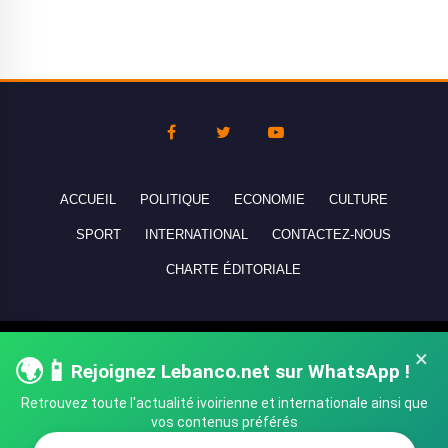
ACCUEIL
POLITIQUE
ECONOMIE
CULTURE
SPORT
INTERNATIONAL
CONTACTEZ-NOUS
CHARTE ÉDITORIALE
Copyright © 2010-2026 lebanco.net - Tous droits de reproduction
×
🌍📱
Rejoignez Lebanco.net sur WhatsApp !
réservés - All rights reserved.
Retrouvez toute l'actualité ivoirienne et internationale ainsi que
vos contenus préférés