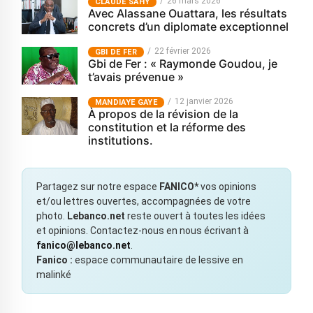
26 mars 2026
CLAUDE SAHY
Avec Alassane Ouattara, les résultats
concrets d’un diplomate exceptionnel
22 février 2026
GBI DE FER
Gbi de Fer : « Raymonde Goudou, je
t’avais prévenue »
12 janvier 2026
MANDIAYE GAYE
À propos de la révision de la
constitution et la réforme des
institutions.
Partagez sur notre espace
FANICO*
vos opinions
et/ou lettres ouvertes, accompagnées de votre
photo.
Lebanco.net
reste ouvert à toutes les idées
et opinions. Contactez-nous en nous écrivant à
fanico@lebanco.net
.
Fanico :
espace communautaire de lessive en
malinké