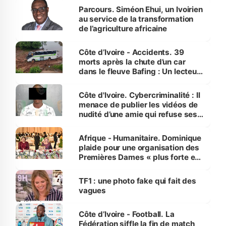
Parcours. Siméon Ehui, un Ivoirien
au service de la transformation
de l’agriculture africaine
Côte d’Ivoire - Accidents. 39
morts après la chute d’un car
dans le fleuve Bafing : Un lecteur
dénonce la légèreté du ministère
des Transports
Côte d'Ivoire. Cybercriminalité : Il
menace de publier les vidéos de
nudité d’une amie qui refuse ses
avances
Afrique - Humanitaire. Dominique
plaide pour une organisation des
Premières Dames « plus forte et
influente, dont l'impact s'affirme
sur la scène internationale »
TF1 : une photo fake qui fait des
vagues
Côte d’Ivoire - Football. La
Fédération siffle la fin de match