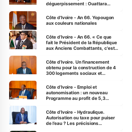
déguerpissement : Ouattara
assure du « strict respect de
l'Etat de droit pour préserver les
Côte d'Ivoire - An 66. Yopougon
vies humaines »
aux couleurs nationales
Côte d’Ivoire - An 66. « Ce que
fait le Président de la République
aux Anciens Combattants, c'est
inédit » (Cne Yassoungo Koné ®)
Côte d’Ivoire. Un financement
obtenu pour la construction de 4
300 logements sociaux et
économiques à Abidjan, Bouaké
et Yamoussoukro
Côte d’Ivoire - Emploi et
autonomisation : un nouveau
Programme au profit de 5,3
millions de jeunes
Côte d’Ivoire - Hydraulique.
Autorisation ou taxe pour puiser
de l’eau ? Les précisions
d’Assahoré