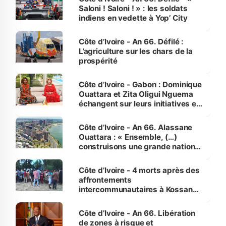
Saloni ! Saloni ! » : les soldats
indiens en vedette à Yop’ City
Côte d’Ivoire - An 66. Défilé :
L’agriculture sur les chars de la
prospérité
Côte d’Ivoire - Gabon : Dominique
Ouattara et Zita Oligui Nguema
échangent sur leurs initiatives en
faveur des femmes et des
enfants
Côte d’Ivoire - An 66. Alassane
Ouattara : « Ensemble, (…)
construisons une grande nation
pour nous-mêmes et pour les
générations futures »
Côte d’Ivoire - 4 morts après des
affrontements
intercommunautaires à Kossandji
(Alepé) - Notre correspondant au
milieu des sinistrés
Côte d’Ivoire - An 66. Libération
de zones à risque et