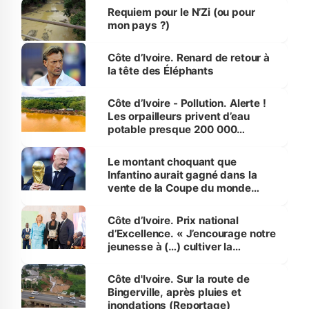
Requiem pour le N’Zi (ou pour
mon pays ?)
Côte d’Ivoire. Renard de retour à
la tête des Éléphants
Côte d’Ivoire - Pollution. Alerte !
Les orpailleurs privent d’eau
potable presque 200 000
habitants autour d’Agboville
Le montant choquant que
Infantino aurait gagné dans la
vente de la Coupe du monde
révélé
Côte d’Ivoire. Prix national
d’Excellence. « J’encourage notre
jeunesse à (…) cultiver la
compétence et l’intégrité »
(Alassane Ouattara
Côte d'Ivoire. Sur la route de
Bingerville, après pluies et
inondations (Reportage)