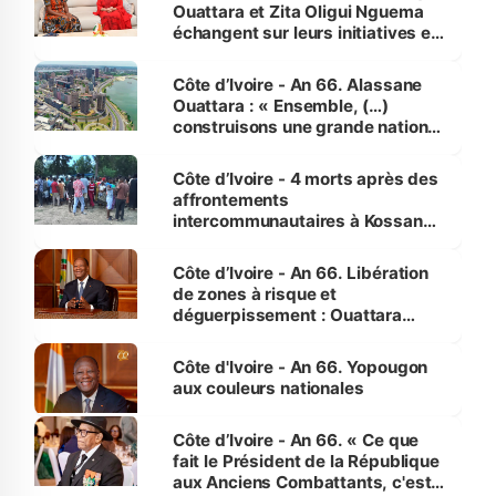
Ouattara et Zita Oligui Nguema
échangent sur leurs initiatives en
faveur des femmes et des
enfants
Côte d’Ivoire - An 66. Alassane
Ouattara : « Ensemble, (…)
construisons une grande nation
pour nous-mêmes et pour les
générations futures »
Côte d’Ivoire - 4 morts après des
affrontements
intercommunautaires à Kossandji
(Alepé) - Notre correspondant au
milieu des sinistrés
Côte d’Ivoire - An 66. Libération
de zones à risque et
déguerpissement : Ouattara
assure du « strict respect de
l'Etat de droit pour préserver les
Côte d'Ivoire - An 66. Yopougon
vies humaines »
aux couleurs nationales
Côte d’Ivoire - An 66. « Ce que
fait le Président de la République
aux Anciens Combattants, c'est