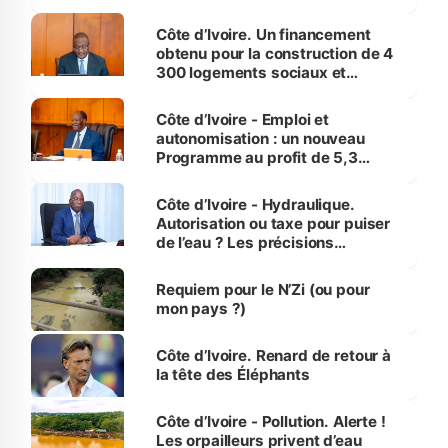
inédit » (Cne Yassoungo Koné ®)
Côte d’Ivoire. Un financement
obtenu pour la construction de 4
300 logements sociaux et
économiques à Abidjan, Bouaké
et Yamoussoukro
Côte d’Ivoire - Emploi et
autonomisation : un nouveau
Programme au profit de 5,3
millions de jeunes
Côte d’Ivoire - Hydraulique.
Autorisation ou taxe pour puiser
de l’eau ? Les précisions
d’Assahoré
Requiem pour le N’Zi (ou pour
mon pays ?)
Côte d’Ivoire. Renard de retour à
la tête des Éléphants
Côte d’Ivoire - Pollution. Alerte !
Les orpailleurs privent d’eau