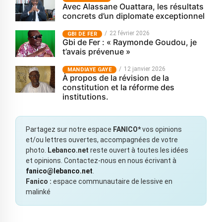
Avec Alassane Ouattara, les résultats
concrets d’un diplomate exceptionnel
22 février 2026
GBI DE FER
Gbi de Fer : « Raymonde Goudou, je
t’avais prévenue »
12 janvier 2026
MANDIAYE GAYE
À propos de la révision de la
constitution et la réforme des
institutions.
Partagez sur notre espace
FANICO*
vos opinions
et/ou lettres ouvertes, accompagnées de votre
photo.
Lebanco.net
reste ouvert à toutes les idées
et opinions. Contactez-nous en nous écrivant à
fanico@lebanco.net
.
Fanico :
espace communautaire de lessive en
malinké