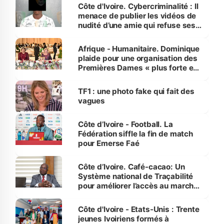
des Transports
Côte d'Ivoire. Cybercriminalité : Il
menace de publier les vidéos de
nudité d’une amie qui refuse ses
avances
Afrique - Humanitaire. Dominique
plaide pour une organisation des
Premières Dames « plus forte et
influente, dont l'impact s'affirme
sur la scène internationale »
TF1 : une photo fake qui fait des
vagues
Côte d’Ivoire - Football. La
Fédération siffle la fin de match
pour Emerse Faé
Côte d’Ivoire. Café-cacao: Un
Système national de Traçabilité
pour améliorer l’accès au marché
international
Côte d'Ivoire - Etats-Unis : Trente
jeunes Ivoiriens formés à