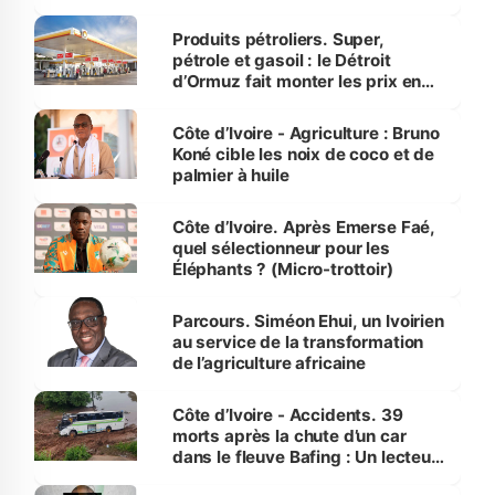
protection des espèces
menacées
Produits pétroliers. Super,
pétrole et gasoil : le Détroit
d’Ormuz fait monter les prix en
Côte d’Ivoire
Côte d’Ivoire - Agriculture : Bruno
Koné cible les noix de coco et de
palmier à huile
Côte d’Ivoire. Après Emerse Faé,
quel sélectionneur pour les
Éléphants ? (Micro-trottoir)
Parcours. Siméon Ehui, un Ivoirien
au service de la transformation
de l’agriculture africaine
Côte d’Ivoire - Accidents. 39
morts après la chute d’un car
dans le fleuve Bafing : Un lecteur
dénonce la légèreté du ministère