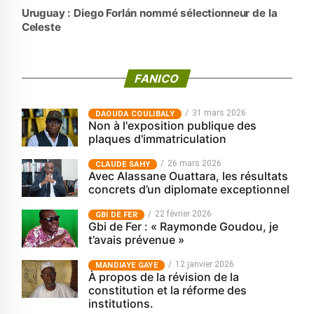
Uruguay : Diego Forlán nommé sélectionneur de la
Celeste
FANICO
31 mars 2026
‎DAOUDA COULIBALY
Non à l'exposition publique des
plaques d'immatriculation
26 mars 2026
CLAUDE SAHY
Avec Alassane Ouattara, les résultats
concrets d’un diplomate exceptionnel
22 février 2026
GBI DE FER
Gbi de Fer : « Raymonde Goudou, je
t’avais prévenue »
12 janvier 2026
MANDIAYE GAYE
À propos de la révision de la
constitution et la réforme des
institutions.