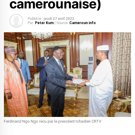
camerounaise)
Publié le :
jeudi 27 avril 2023
Par:
Peter Kum
| Source:
Cameroun info
Ferdinand Ngo Ngo recu par le president tchadien CRTV