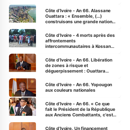
faveur des femmes et des
enfants
Côte d’Ivoire - An 66. Alassane
Ouattara : « Ensemble, (…)
construisons une grande nation
pour nous-mêmes et pour les
générations futures »
Côte d’Ivoire - 4 morts après des
affrontements
intercommunautaires à Kossandji
(Alepé) - Notre correspondant au
milieu des sinistrés
Côte d’Ivoire - An 66. Libération
de zones à risque et
déguerpissement : Ouattara
assure du « strict respect de
l'Etat de droit pour préserver les
Côte d'Ivoire - An 66. Yopougon
vies humaines »
aux couleurs nationales
Côte d’Ivoire - An 66. « Ce que
fait le Président de la République
aux Anciens Combattants, c'est
inédit » (Cne Yassoungo Koné ®)
Côte d’Ivoire. Un financement