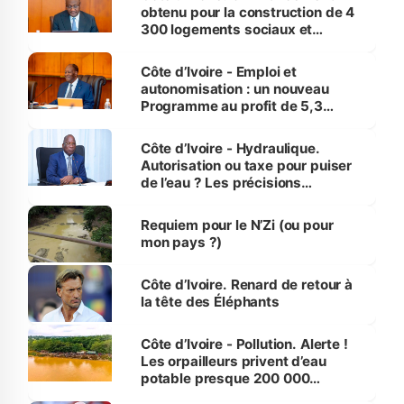
obtenu pour la construction de 4
300 logements sociaux et
économiques à Abidjan, Bouaké
et Yamoussoukro
Côte d’Ivoire - Emploi et
autonomisation : un nouveau
Programme au profit de 5,3
millions de jeunes
Côte d’Ivoire - Hydraulique.
Autorisation ou taxe pour puiser
de l’eau ? Les précisions
d’Assahoré
Requiem pour le N’Zi (ou pour
mon pays ?)
Côte d’Ivoire. Renard de retour à
la tête des Éléphants
Côte d’Ivoire - Pollution. Alerte !
Les orpailleurs privent d’eau
potable presque 200 000
habitants autour d’Agboville