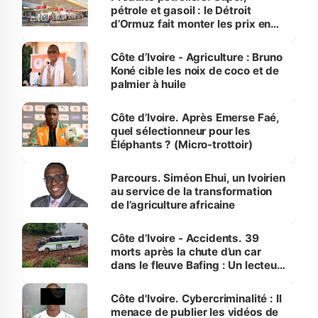
pétrole et gasoil : le Détroit
d’Ormuz fait monter les prix en
Côte d’Ivoire
Côte d’Ivoire - Agriculture : Bruno
Koné cible les noix de coco et de
palmier à huile
Côte d’Ivoire. Après Emerse Faé,
quel sélectionneur pour les
Éléphants ? (Micro-trottoir)
Parcours. Siméon Ehui, un Ivoirien
au service de la transformation
de l’agriculture africaine
Côte d’Ivoire - Accidents. 39
morts après la chute d’un car
dans le fleuve Bafing : Un lecteur
dénonce la légèreté du ministère
des Transports
Côte d'Ivoire. Cybercriminalité : Il
menace de publier les vidéos de