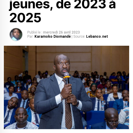
jeunes, de 2023 à
2025
Publié le :
mercredi 26 avril 2023
Par:
Karamoko Diomandé
| Source:
Lebanco.net