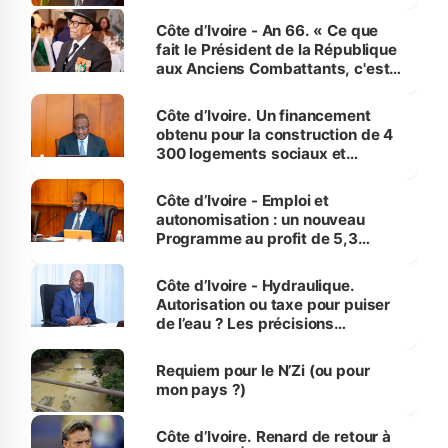
Côte d’Ivoire - An 66. « Ce que
fait le Président de la République
aux Anciens Combattants, c'est
inédit » (Cne Yassoungo Koné ®)
Côte d’Ivoire. Un financement
obtenu pour la construction de 4
300 logements sociaux et
économiques à Abidjan, Bouaké
et Yamoussoukro
Côte d’Ivoire - Emploi et
autonomisation : un nouveau
Programme au profit de 5,3
millions de jeunes
Côte d’Ivoire - Hydraulique.
Autorisation ou taxe pour puiser
de l’eau ? Les précisions
d’Assahoré
Requiem pour le N’Zi (ou pour
mon pays ?)
Côte d’Ivoire. Renard de retour à