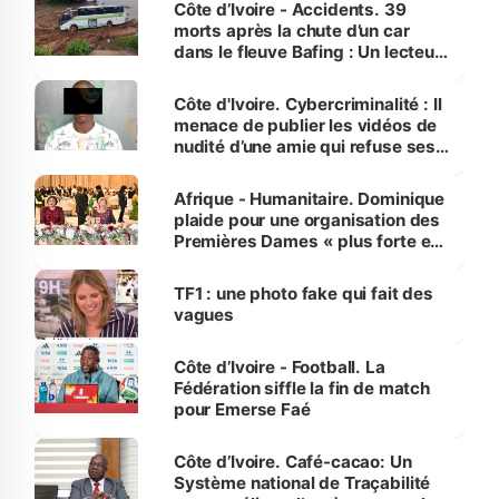
Côte d’Ivoire - Accidents. 39
morts après la chute d’un car
dans le fleuve Bafing : Un lecteur
dénonce la légèreté du ministère
des Transports
Côte d'Ivoire. Cybercriminalité : Il
menace de publier les vidéos de
nudité d’une amie qui refuse ses
avances
Afrique - Humanitaire. Dominique
plaide pour une organisation des
Premières Dames « plus forte et
influente, dont l'impact s'affirme
sur la scène internationale »
TF1 : une photo fake qui fait des
vagues
Côte d’Ivoire - Football. La
Fédération siffle la fin de match
pour Emerse Faé
Côte d’Ivoire. Café-cacao: Un
Système national de Traçabilité