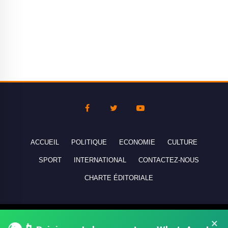
ACCUEIL
POLITIQUE
ECONOMIE
CULTURE
SPORT
INTERNATIONAL
CONTACTEZ-NOUS
CHARTE ÉDITORIALE
Copyright © 2010-2026 lebanco.net - Tous droits de reproduction
×
réservés - All rights reserved.