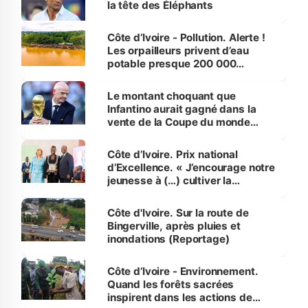
la tête des Éléphants
Côte d’Ivoire - Pollution. Alerte !
Les orpailleurs privent d’eau
potable presque 200 000
habitants autour d’Agboville
Le montant choquant que
Infantino aurait gagné dans la
vente de la Coupe du monde
révélé
Côte d’Ivoire. Prix national
d’Excellence. « J’encourage notre
jeunesse à (…) cultiver la
compétence et l’intégrité »
(Alassane Ouattara
Côte d'Ivoire. Sur la route de
Bingerville, après pluies et
inondations (Reportage)
Côte d’Ivoire - Environnement.
Quand les forêts sacrées
inspirent dans les actions de