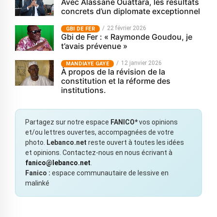
Avec Alassane Ouattara, les résultats
concrets d’un diplomate exceptionnel
22 février 2026
GBI DE FER
Gbi de Fer : « Raymonde Goudou, je
t’avais prévenue »
12 janvier 2026
MANDIAYE GAYE
À propos de la révision de la
constitution et la réforme des
institutions.
Partagez sur notre espace
FANICO*
vos opinions
et/ou lettres ouvertes, accompagnées de votre
photo.
Lebanco.net
reste ouvert à toutes les idées
et opinions. Contactez-nous en nous écrivant à
fanico@lebanco.net
.
Fanico :
espace communautaire de lessive en
malinké