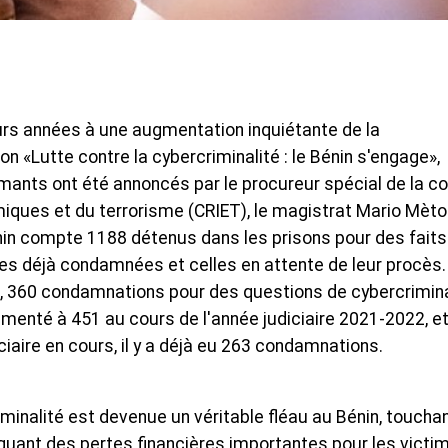
urs années à une augmentation inquiétante de la
on «Lutte contre la cybercriminalité : le Bénin s'engage»,
rmants ont été annoncés par le procureur spécial de la c
iques et du terrorisme (CRIET), le magistrat Mario Mèto
 Bénin compte 1188 détenus dans les prisons pour des faits
nes déjà condamnées et celles en attente de leur procès.
1, 360 condamnations pour des questions de cybercrimina
enté à 451 au cours de l'année judiciaire 2021-2022, et
iciaire en cours, il y a déjà eu 263 condamnations.
minalité est devenue un véritable fléau au Bénin, toucha
uant des pertes financières importantes pour les victi