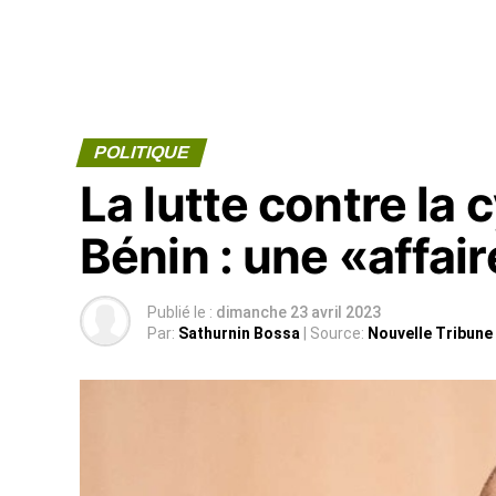
POLITIQUE
La lutte contre la 
Bénin : une «affair
Publié le :
dimanche 23 avril 2023
Par:
Sathurnin Bossa
| Source:
Nouvelle Tribune