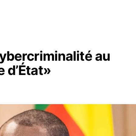
cybercriminalité au
e d’État»